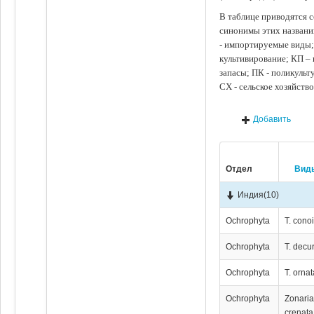
В таблице приводятся с
синонимы этих названи
- импортируемые виды;
культивирование; КП –
запасы; ПК - поликуль
СХ - сельское хозяйств
Добавить
Отдел
Вид
Индия
(10)
Ochrophyta
T. cono
Ochrophyta
T. decu
Ochrophyta
T. ornat
Ochrophyta
Zonari
crenata