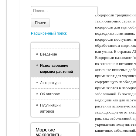
Водоросли традиционно
так и северных стран, 
Поиск
водоросли для еды соби
подводных плантациях 
Расширенный поиск
водоросли поступают на
обработанном виде, ка
или ульвы. В странах А
Введение
Водоросли называют "ов
их значение в питании 
Использование
активные пищевые доба
морских растений
применяют для улучшен
содержащую необходим
Литература
применяются в народно
заболеваний. В последн
Об авторах
медицине как для наруж
Публикации
растений используются 
авторов
защищающие ее от внеш
раковых заболеваний, 
укрепления иммунитета
Морские
кишечных заболеваний.
макрофиты