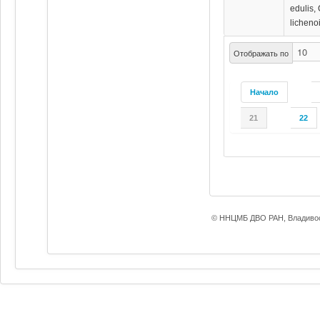
edulis, 
licheno
Отображать по
Начало
21
22
© ННЦМБ ДВО РАН, Владивос