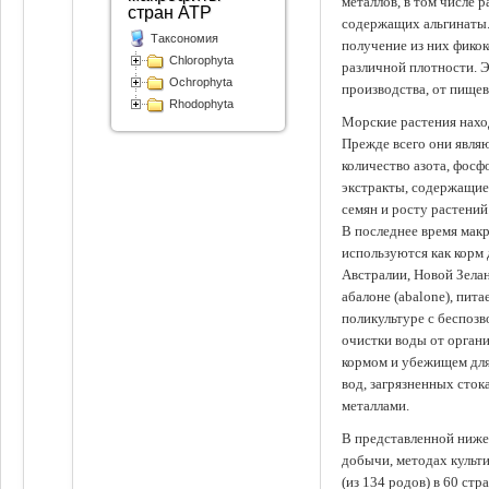
металлов, в том числе 
стран АТР
содержащих альгинаты.
Таксономия
получение из них фико
Chlorophyta
различной плотности. 
Ochrophyta
производства, от пище
Rhodophyta
Морские растения наход
Прежде всего они явля
количество азота, фосф
экстракты, содержащи
семян и росту растений
В последнее время мак
используются как корм
Австралии, Новой Зелан
абалоне (abalone), пит
поликультуре с беспоз
очистки воды от органи
кормом и убежищем для
вод, загрязненных сто
металлами.
В представленной ниже
добычи, методах культ
(из 134 родов) в 60 стр