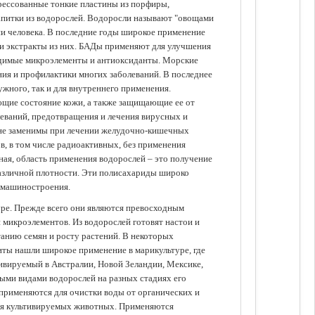
прессованные тонкие пластины из порфиры,
апитки из водорослей. Водоросли называют "овощами
ании человека. В последние годы широкое применение
ли экстракты из них. БАДы применяют для улучшения
одимые микроэлементы и антиоксиданты. Морские
ия и профилактики многих заболеваний. В последнее
ужного, так и для внутреннего применения.
ющие состояние кожи, а также защищающие ее от
еваний, предотвращения и лечения вирусных и
 не заменимы при лечении желудочно-кишечных
в, в том числе радиоактивных, без применения
ая, область применения водорослей – это получение
различной плотности. Эти полисахариды широко
 машиностроения.
уре. Прежде всего они являются превосходным
 микроэлементов. Из водорослей готовят настои и
анию семян и росту растений. В некоторых
иты нашли широкое применение в марикультуре, где
ивируемый в Австралии, Новой Зеландии, Мексике,
зными видами водорослей на разных стадиях его
 применяются для очистки воды от органических и
для культивируемых животных. Применяются