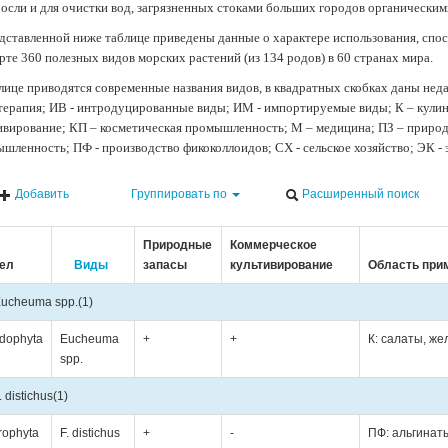
осли и для очистки вод, загрязненных стоками больших городов органически
дставленной ниже таблице приведены данные о характере использования, спос
рте 360 полезных видов морских растений (из 134 родов) в 60 странах мира.
лице приводятся современные названия видов, в квадратных скобках даны нед
терапия; ИВ - интродуцированные виды; ИМ - импортируемые виды; К – кули
ивирование; КП – косметическая промышленность; М – медицина; ПЗ – природн
шленность; ПФ - производство фикоколлоидов; СХ - сельское хозяйство; ЭК -
Добавить
Группировать по
Расширенный поиск
Природные
Коммерческое
ел
Виды
запасы
культивирование
Область при
ucheuma spp.
(1)
dophyta
Eucheuma
+
+
К: салаты, же
spp.
. distichus
(1)
rophyta
F. distichus
+
-
ПФ: альгинат