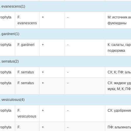
. evanescens
(1)
rophyta
F.
+
-
М: источник а
evanescens
фукоиданы
. gardneri
(1)
rophyta
F. gardneri
+
-
К: салаты, га
подкормка
. serratus
(2)
rophyta
F. serratus
+
-
СХ; К; ПФ: ал
rophyta
F. serratus
+
-
СХ: жидкое у
мука; М; К; П
. vesiculosus
(4)
rophyta
F.
+
-
СХ: удобрения
vesiculosus
rophyta
F.
+
-
ПФ: альгинат