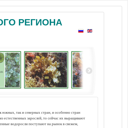
ОГО РЕГИОНА
 южных, так и северных стран, и особенно стран
из естественных зарослей, то сейчас их выращивают
щенные водоросли поступают на рынок в свежем,