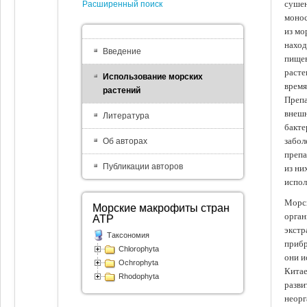
сушен
Расширенный поиск
монос
из мо
наход
Введение
пищев
расте
Использование морских
время
растений
Препа
внешн
Литература
бакте
забол
Об авторах
препа
Публикации авторов
из ни
испол
Морск
Морские макрофиты стран
орган
АТР
экстр
Таксономия
прибр
Chlorophyta
они и
Ochrophyta
Китае
Rhodophyta
разви
неорг