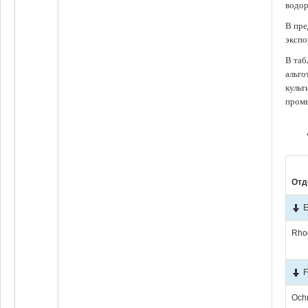
водор
В пре
экспо
В таб
альго
культ
промы
Отд
E
Rho
F
Och