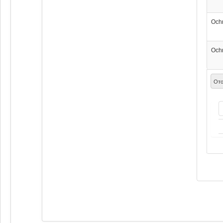
Och
Och
Ото