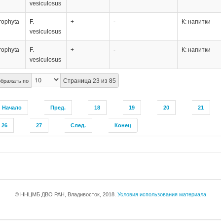
vesiculosus
rophyta
F.
+
-
К: напитки
vesiculosus
rophyta
F.
+
-
К: напитки
vesiculosus
Страница 23 из 85
бражать по
Начало
Пред.
18
19
20
21
26
27
След.
Конец
© ННЦМБ ДВО РАН, Владивосток, 2018.
Условия использования материала