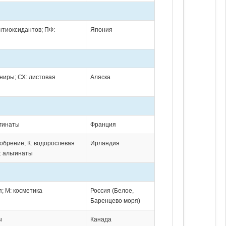
нтиоксидантов; ПФ:
Япония
рниры; СХ: листовая
Аляска
ьгинаты
Франция
добрение; К: водорослевая
Ирландия
Ф: альгинаты
; М: косметика
Россия (Белое,
Баренцево моря)
ы
Канада