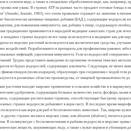
ом и соленом виде, а также в специально обработанном виде, как, например, 
тромы или ульвы. В странах АТР на рынках часто продают готовые блюда и н
ря" (Arasaki, Arasaki, 1983), что очень правильно отражает их значение в пит
ят биологически активные пищевые добавки (БАД ), содержащие водоросли и
арения, для повышения иммунитета, как добавку к пище, содержащую необх
ния традиционно применяются в народной медицине азиатских стран для лечен
 в западных странах водоросли все чаще используются в медицине как для нар
раты из морских растений используются как косметические средства, улучша
их воздействий. Разрабатываются препараты для профилактики раковых забол
риальных инфекций, укрепления иммунитета. Гели из водорослей совершенно
еваний. Трудно представить выведение из организма человека тяжелых металло
ратов из бурых водорослей, содержащих альгинаты. Следующая, не менее важн
х фикоколлоидов (полисахаридов), образующих при соединении с водой гели 
ьзуются в различных областях производства, от пищевой промышленности до
ие растения находят широкое применение в сельском хозяйстве и в марикульт
ическим удобрением, содержащим большое количество азота, фосфора, калия и
акты, содержащие растительные гормоны, способствующие быстрому прораст
ежных странах водоросли добавляют в корм скоту. В последнее время макроф
спользуются как корм для рыб и беспозвоночных животных. Так, широко культ
 и других странах моллюск морское ушко, или абалоне (abalone), питается ра
тия. В поликультуре с беспозвоночными и рыбами водоросли и морские травы
анических веществ, загрязняющих воду, а также служат кормом и убежищем 