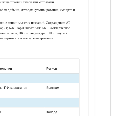
ми веществами и тяжелыми металлами.
обах добычи, методах культивирования, импорте и
авние синонимы этих названий. Сокращения: АТ –
нария; КЖ - корм животным; КК – коммерческое
ые запасы; ПК - поликультура; ПП - пищевая
 экспериментальное культивирование.
менения
Регион
ле; ПФ: каррагинан
Вьетнам
ы
Канада