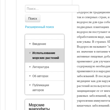
Водоросли традиционно
так и северных стран, 
Поиск
водоросли для еды соби
подводных плантациях 
Расширенный поиск
водоросли поступают на
обработанном виде, ка
или ульвы. В странах А
Введение
Водоросли называют "ов
их значение в питании 
Использование
активные пищевые доба
морских растений
применяют для улучшен
содержащую необходим
Литература
применяются в народно
заболеваний. В последн
Об авторах
медицине как для наруж
Публикации
растений используются 
авторов
защищающие ее от внеш
раковых заболеваний, 
укрепления иммунитета
Морские
кишечных заболеваний.
макрофиты