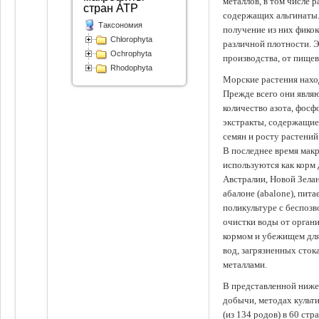
металлов, в том числе 
стран АТР
содержащих альгинаты.
Таксономия
получение из них фико
Chlorophyta
различной плотности. 
Ochrophyta
производства, от пище
Rhodophyta
Морские растения наход
Прежде всего они явля
количество азота, фосф
экстракты, содержащи
семян и росту растений
В последнее время мак
используются как корм
Австралии, Новой Зелан
абалоне (abalone), пит
поликультуре с беспоз
очистки воды от органи
кормом и убежищем для
вод, загрязненных сто
металлами.
В представленной ниже
добычи, методах культ
(из 134 родов) в 60 стр