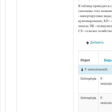
В таблице приводятся с
синонимы этих названи
- импортируемые виды;
культивирование; КП –
запасы; ПК - поликуль
СХ - сельское хозяйств
Добавить
Отдел
Вид
F. vesiculosus
(4)
Ochrophyta
F.
vesicul
Ochrophyta
F.
vesicul