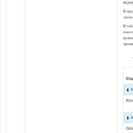
водор
В пре
экспо
В таб
альго
культ
промы
Отд
N
Rho
N
Och