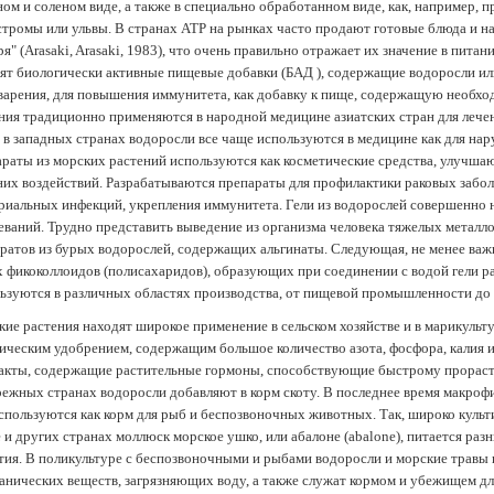
ом и соленом виде, а также в специально обработанном виде, как, например, 
тромы или ульвы. В странах АТР на рынках часто продают готовые блюда и н
ря" (Arasaki, Arasaki, 1983), что очень правильно отражает их значение в пит
ят биологически активные пищевые добавки (БАД ), содержащие водоросли и
арения, для повышения иммунитета, как добавку к пище, содержащую необх
ния традиционно применяются в народной медицине азиатских стран для лечен
 в западных странах водоросли все чаще используются в медицине как для нар
раты из морских растений используются как косметические средства, улучша
их воздействий. Разрабатываются препараты для профилактики раковых забол
риальных инфекций, укрепления иммунитета. Гели из водорослей совершенно
еваний. Трудно представить выведение из организма человека тяжелых металло
ратов из бурых водорослей, содержащих альгинаты. Следующая, не менее важн
х фикоколлоидов (полисахаридов), образующих при соединении с водой гели 
ьзуются в различных областях производства, от пищевой промышленности до
ие растения находят широкое применение в сельском хозяйстве и в марикульт
ическим удобрением, содержащим большое количество азота, фосфора, калия и
акты, содержащие растительные гормоны, способствующие быстрому прораст
ежных странах водоросли добавляют в корм скоту. В последнее время макроф
спользуются как корм для рыб и беспозвоночных животных. Так, широко культ
 и других странах моллюск морское ушко, или абалоне (abalone), питается ра
тия. В поликультуре с беспозвоночными и рыбами водоросли и морские травы
анических веществ, загрязняющих воду, а также служат кормом и убежищем 