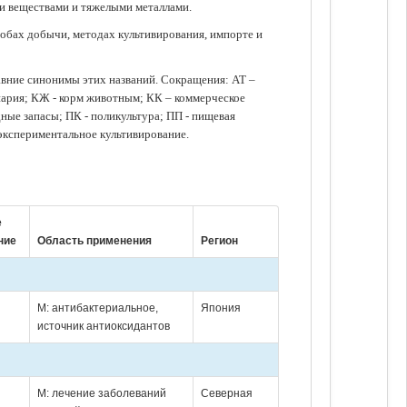
ми веществами и тяжелыми металлами.
обах добычи, методах культивирования, импорте и
авние синонимы этих названий. Сокращения: АТ –
нария; КЖ - корм животным; КК – коммерческое
ые запасы; ПК - поликультура; ПП - пищевая
 экспериментальное культивирование.
е
ние
Область применения
Регион
М: антибактериальное,
Япония
источник антиоксидантов
М: лечение заболеваний
Северная