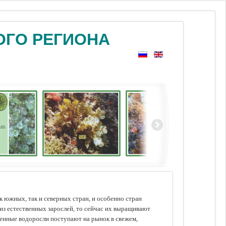
ОГО РЕГИОНА
 южных, так и северных стран, и особенно стран
из естественных зарослей, то сейчас их выращивают
щенные водоросли поступают на рынок в свежем,