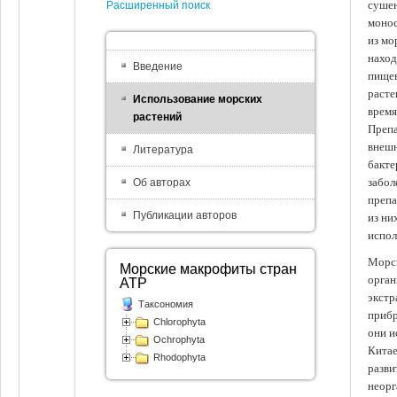
сушен
Расширенный поиск
монос
из мо
наход
Введение
пищев
расте
Использование морских
время
растений
Препа
внешн
Литература
бакте
забол
Об авторах
препа
Публикации авторов
из ни
испол
Морск
Морские макрофиты стран
орган
АТР
экстр
Таксономия
прибр
Chlorophyta
они и
Ochrophyta
Китае
Rhodophyta
разви
неорг