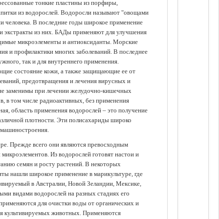
прессованные тонкие пластины из порфиры,
апитки из водорослей. Водоросли называют "овощами
ании человека. В последние годы широкое применение
ли экстракты из них. БАДы применяют для улучшения
одимые микроэлементы и антиоксиданты. Морские
ия и профилактики многих заболеваний. В последнее
ужного, так и для внутреннего применения.
ющие состояние кожи, а также защищающие ее от
еваний, предотвращения и лечения вирусных и
 не заменимы при лечении желудочно-кишечных
в, в том числе радиоактивных, без применения
ая, область применения водорослей – это получение
различной плотности. Эти полисахариды широко
 машиностроения.
уре. Прежде всего они являются превосходным
 микроэлементов. Из водорослей готовят настои и
анию семян и росту растений. В некоторых
иты нашли широкое применение в марикультуре, где
ивируемый в Австралии, Новой Зеландии, Мексике,
зными видами водорослей на разных стадиях его
 применяются для очистки воды от органических и
для культивируемых животных. Применяются