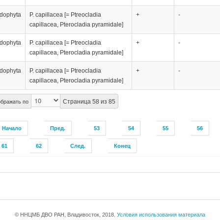
dophyta
P. capillacea [= Ptreocladia
+
-
capillacea, Pterocladia pyramidale]
dophyta
P. capillacea [= Ptreocladia
+
-
capillacea, Pterocladia pyramidale]
dophyta
P. capillacea [= Ptreocladia
+
-
capillacea, Pterocladia pyramidale]
Страница 58 из 85
бражать по
Начало
Пред.
53
54
55
56
61
62
След.
Конец
© ННЦМБ ДВО РАН, Владивосток, 2018.
Условия использования материала