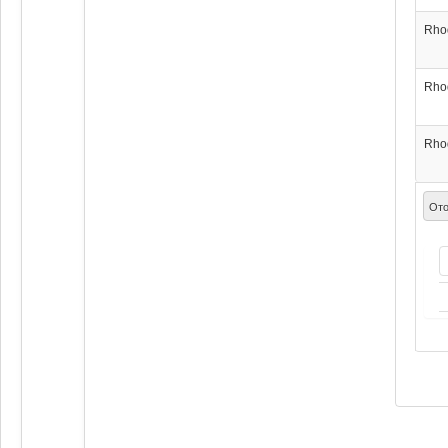
Rho
Rho
Rho
Ото