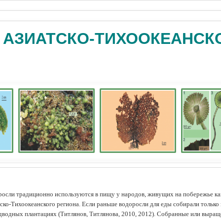
 АЗИАТСКО-ТИХООКЕАНСК
осли традиционно используются в пищу у народов, живущих на побережье как
ско-Тихоокеанского региона. Если раньше водоросли для еды собирали только 
дводных плантациях (Tитлянов, Титлянова, 2010, 2012). Собранные или выра