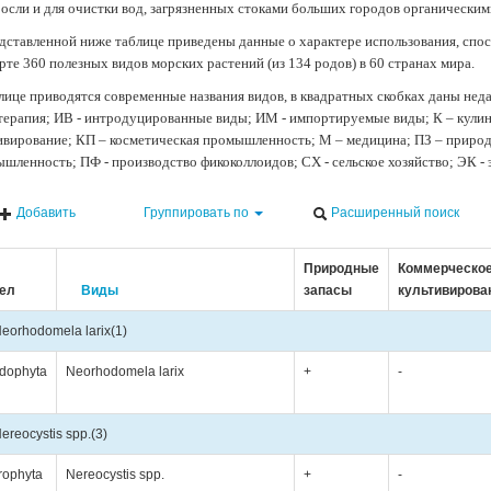
осли и для очистки вод, загрязненных стоками больших городов органически
дставленной ниже таблице приведены данные о характере использования, спос
рте 360 полезных видов морских растений (из 134 родов) в 60 странах мира.
лице приводятся современные названия видов, в квадратных скобках даны нед
терапия; ИВ - интродуцированные виды; ИМ - импортируемые виды; К – кули
ивирование; КП – косметическая промышленность; М – медицина; ПЗ – природн
шленность; ПФ - производство фикоколлоидов; СХ - сельское хозяйство; ЭК -
Добавить
Группировать по
Расширенный поиск
Природные
Коммерческо
ел
Виды
запасы
культивирова
eorhodomela larix
(1)
dophyta
Neorhodomela larix
+
-
ereocystis spp.
(3)
rophyta
Nereocystis spp.
+
-