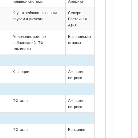
нервной системы
Америка
К: употребляют с соевым
Северо-
соусом и уксусом
Восточная
Азия
М: лечение кожных
Европейские
заболеваний; ПФ:
страны
альгинаты
К: специи
Азорские
острова
ПФ: агар
Азорские
острова
ПФ: агар
Бразилия