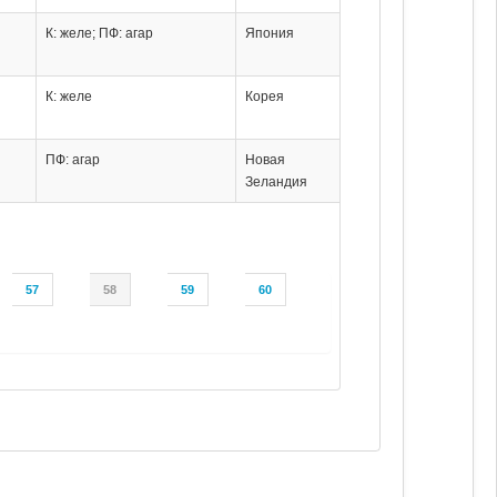
К: желе; ПФ: агар
Япония
К: желе
Корея
ПФ: агар
Новая
Зеландия
57
58
59
60