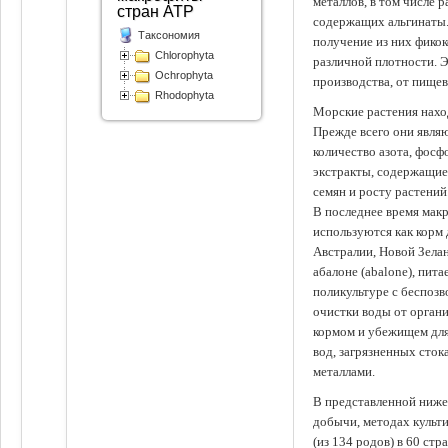
металлов, в том числе 
стран АТР
содержащих альгинаты.
Таксономия
получение из них фико
Chlorophyta
различной плотности. 
Ochrophyta
производства, от пище
Rhodophyta
Морские растения наход
Прежде всего они явля
количество азота, фосф
экстракты, содержащи
семян и росту растений
В последнее время мак
используются как корм
Австралии, Новой Зелан
абалоне (abalone), пит
поликультуре с беспоз
очистки воды от органи
кормом и убежищем для
вод, загрязненных сто
металлами.
В представленной ниже
добычи, методах культ
(из 134 родов) в 60 стр