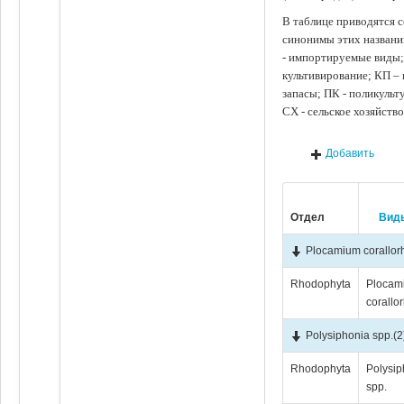
В таблице приводятся с
синонимы этих названи
- импортируемые виды;
культивирование; КП –
запасы; ПК - поликуль
СХ - сельское хозяйств
Добавить
Отдел
Вид
Plocamium corallor
Rhodophyta
Plocam
corallo
Polysiphonia spp.
(2
Rhodophyta
Polysip
spp.