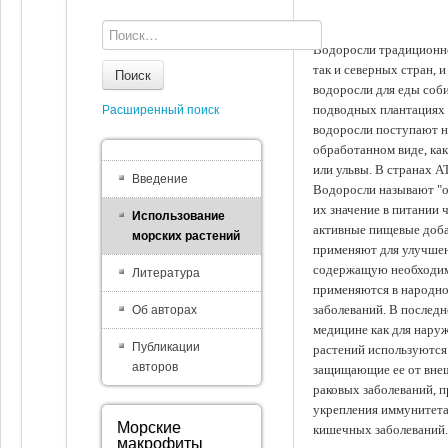
Водоросли традиционно
так и северных стран, 
Поиск
водоросли для еды соби
подводных плантациях 
Расширенный поиск
водоросли поступают на
обработанном виде, ка
или ульвы. В странах А
Введение
Водоросли называют "ов
их значение в питании 
Использование
активные пищевые доба
морских растений
применяют для улучшен
содержащую необходим
Литература
применяются в народно
заболеваний. В последн
Об авторах
медицине как для наруж
Публикации
растений используются 
авторов
защищающие ее от внеш
раковых заболеваний, 
укрепления иммунитета
Морские
кишечных заболеваний.
макрофиты