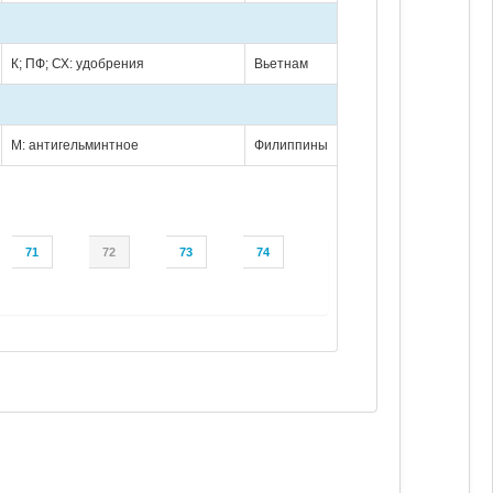
К; ПФ; СХ: удобрения
Вьетнам
М: антигельминтное
Филиппины
71
72
73
74