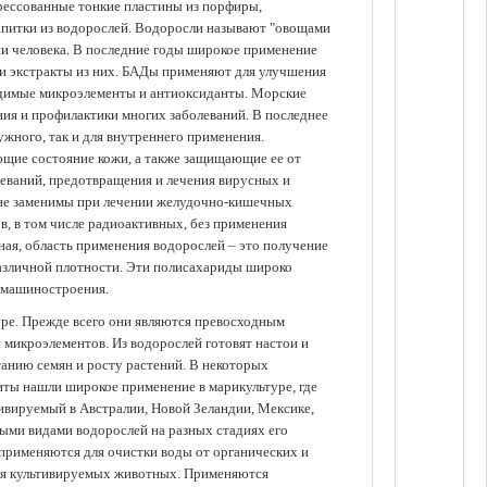
прессованные тонкие пластины из порфиры,
апитки из водорослей. Водоросли называют "овощами
ании человека. В последние годы широкое применение
ли экстракты из них. БАДы применяют для улучшения
одимые микроэлементы и антиоксиданты. Морские
ия и профилактики многих заболеваний. В последнее
ужного, так и для внутреннего применения.
ющие состояние кожи, а также защищающие ее от
еваний, предотвращения и лечения вирусных и
 не заменимы при лечении желудочно-кишечных
в, в том числе радиоактивных, без применения
ая, область применения водорослей – это получение
различной плотности. Эти полисахариды широко
 машиностроения.
уре. Прежде всего они являются превосходным
 микроэлементов. Из водорослей готовят настои и
анию семян и росту растений. В некоторых
иты нашли широкое применение в марикультуре, где
ивируемый в Австралии, Новой Зеландии, Мексике,
зными видами водорослей на разных стадиях его
 применяются для очистки воды от органических и
для культивируемых животных. Применяются