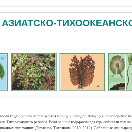
 АЗИАТСКО-ТИХООКЕАНСК
осли традиционно используются в пищу у народов, живущих на побережье как
ско-Тихоокеанского региона. Если раньше водоросли для еды собирали только 
дводных плантациях (Tитлянов, Титлянова, 2010, 2012). Собранные или выра