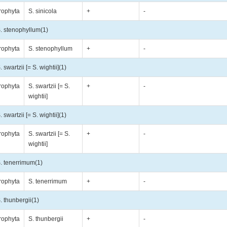
rophyta
S. sinicola
+
-
. stenophyllum
(1)
rophyta
S. stenophyllum
+
-
. swartzii [= S. wightii]
(1)
rophyta
S. swartzii [= S.
+
-
wightii]
. swartzii [= S. wightii]
(1)
rophyta
S. swartzii [= S.
+
-
wightii]
. tenerrimum
(1)
rophyta
S. tenerrimum
+
-
. thunbergii
(1)
rophyta
S. thunbergii
+
-