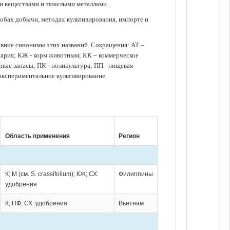
ми веществами и тяжелыми металлами.
обах добычи, методах культивирования, импорте и
авние синонимы этих названий. Сокращения: АТ –
нария; КЖ - корм животным; КК – коммерческое
ые запасы; ПК - поликультура; ПП - пищевая
 экспериментальное культивирование.
Область применения
Регион
К; М (см. S. crassifolium); КЖ; СХ:
Филиппины
удобрения
К; ПФ; СХ: удобрения
Вьетнам