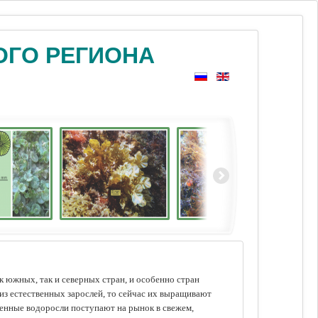
ОГО РЕГИОНА
 южных, так и северных стран, и особенно стран
из естественных зарослей, то сейчас их выращивают
щенные водоросли поступают на рынок в свежем,