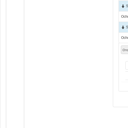
S
Och
S
Och
Ото