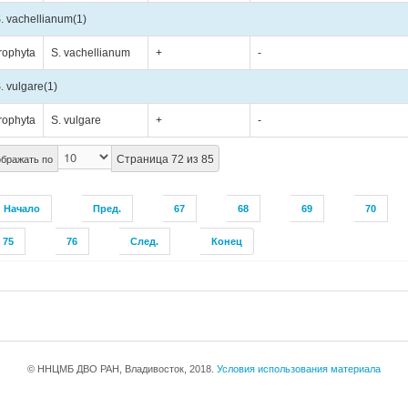
. vachellianum
(1)
rophyta
S. vachellianum
+
-
. vulgare
(1)
rophyta
S. vulgare
+
-
Страница 72 из 85
бражать по
Начало
Пред.
67
68
69
70
75
76
След.
Конец
© ННЦМБ ДВО РАН, Владивосток, 2018.
Условия использования материала