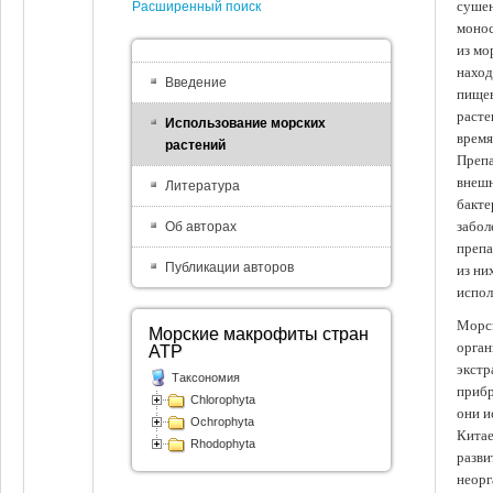
сушен
Расширенный поиск
монос
из мо
наход
Введение
пищев
расте
Использование морских
время
растений
Препа
внешн
Литература
бакте
забол
Об авторах
препа
Публикации авторов
из ни
испол
Морск
Морские макрофиты стран
орган
АТР
экстр
Таксономия
прибр
Chlorophyta
они и
Ochrophyta
Китае
Rhodophyta
разви
неорг