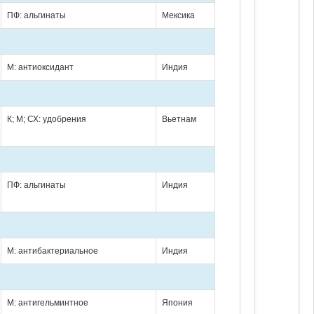
ПФ: альгинаты
Мексика
М: антиоксидант
Индия
К; М; СХ: удобрения
Вьетнам
ПФ: альгинаты
Индия
М: антибактериальное
Индия
М: антигельминтное
Япония