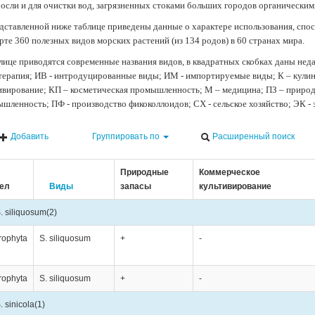
осли и для очистки вод, загрязненных стоками больших городов органически
дставленной ниже таблице приведены данные о характере использования, спос
рте 360 полезных видов морских растений (из 134 родов) в 60 странах мира.
лице приводятся современные названия видов, в квадратных скобках даны нед
терапия; ИВ - интродуцированные виды; ИМ - импортируемые виды; К – кули
ивирование; КП – косметическая промышленность; М – медицина; ПЗ – природн
шленность; ПФ - производство фикоколлоидов; СХ - сельское хозяйство; ЭК -
Добавить
Группировать по
Расширенный поиск
Природные
Коммерческое
ел
Виды
запасы
культивирование
. siliquosum
(2)
rophyta
S. siliquosum
+
-
rophyta
S. siliquosum
+
-
. sinicola
(1)