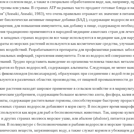
ом и соленом виде, а также в специально обработанном виде, как, например, 
тромы или ульвы. В странах АТР на рынках часто продают готовые блюда и н
ря" (Arasaki, Arasaki, 1983), что очень правильно отражает их значение в пит
ят биологически активные пищевые добавки (БАД ), содержащие водоросли и
арения, для повышения иммунитета, как добавку к пище, содержащую необх
ния традиционно применяются в народной медицине азиатских стран для лечен
 в западных странах водоросли все чаще используются в медицине как для нар
раты из морских растений используются как косметические средства, улучша
их воздействий. Разрабатываются препараты для профилактики раковых забол
риальных инфекций, укрепления иммунитета. Гели из водорослей совершенно
еваний. Трудно представить выведение из организма человека тяжелых металло
ратов из бурых водорослей, содержащих альгинаты. Следующая, не менее важн
х фикоколлоидов (полисахаридов), образующих при соединении с водой гели 
ьзуются в различных областях производства, от пищевой промышленности до
ие растения находят широкое применение в сельском хозяйстве и в марикульт
ическим удобрением, содержащим большое количество азота, фосфора, калия и
акты, содержащие растительные гормоны, способствующие быстрому прораст
ежных странах водоросли добавляют в корм скоту. В последнее время макроф
спользуются как корм для рыб и беспозвоночных животных. Так, широко культ
 и других странах моллюск морское ушко, или абалоне (abalone), питается ра
тия. В поликультуре с беспозвоночными и рыбами водоросли и морские травы
анических веществ, загрязняющих воду, а также служат кормом и убежищем 