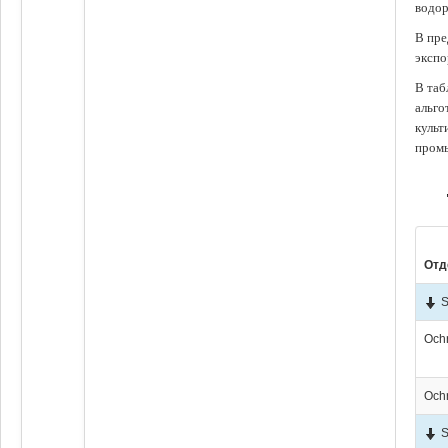
водор
В пре
экспо
В таб
альго
культ
промы
Отд
S
Och
Och
S