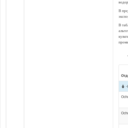
водор
В пре
экспо
В таб
альго
культ
промы
Отд
-
Och
Och