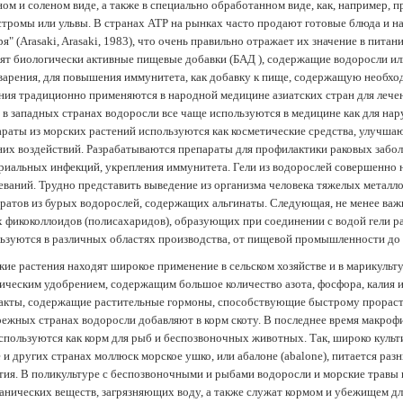
ом и соленом виде, а также в специально обработанном виде, как, например, 
тромы или ульвы. В странах АТР на рынках часто продают готовые блюда и н
ря" (Arasaki, Arasaki, 1983), что очень правильно отражает их значение в пит
ят биологически активные пищевые добавки (БАД ), содержащие водоросли и
арения, для повышения иммунитета, как добавку к пище, содержащую необх
ния традиционно применяются в народной медицине азиатских стран для лечен
 в западных странах водоросли все чаще используются в медицине как для нар
раты из морских растений используются как косметические средства, улучша
их воздействий. Разрабатываются препараты для профилактики раковых забол
риальных инфекций, укрепления иммунитета. Гели из водорослей совершенно
еваний. Трудно представить выведение из организма человека тяжелых металло
ратов из бурых водорослей, содержащих альгинаты. Следующая, не менее важн
х фикоколлоидов (полисахаридов), образующих при соединении с водой гели 
ьзуются в различных областях производства, от пищевой промышленности до
ие растения находят широкое применение в сельском хозяйстве и в марикульт
ическим удобрением, содержащим большое количество азота, фосфора, калия и
акты, содержащие растительные гормоны, способствующие быстрому прораст
ежных странах водоросли добавляют в корм скоту. В последнее время макроф
спользуются как корм для рыб и беспозвоночных животных. Так, широко культ
 и других странах моллюск морское ушко, или абалоне (abalone), питается ра
тия. В поликультуре с беспозвоночными и рыбами водоросли и морские травы
анических веществ, загрязняющих воду, а также служат кормом и убежищем 