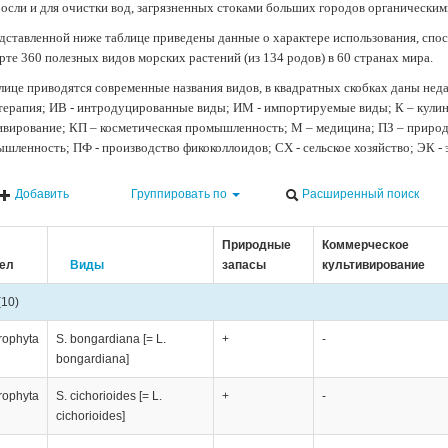
осли и для очистки вод, загрязненных стоками больших городов органически
дставленной ниже таблице приведены данные о характере использования, спос
рте 360 полезных видов морских растений (из 134 родов) в 60 странах мира.
лице приводятся современные названия видов, в квадратных скобках даны нед
терапия; ИВ - интродуцированные виды; ИМ - импортируемые виды; К – кули
ивирование; КП – косметическая промышленность; М – медицина; ПЗ – природн
шленность; ПФ - производство фикоколлоидов; СХ - сельское хозяйство; ЭК -
Добавить
Группировать по
Расширенный поиск
Природные
Коммерческое
ел
Виды
запасы
культивирование
(10)
rophyta
S. bongardiana [= L.
+
-
bongardiana]
rophyta
S. cichorioides [= L.
+
-
cichorioides]