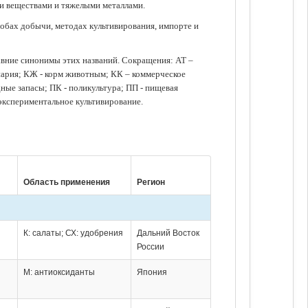
ми веществами и тяжелыми металлами.
обах добычи, методах культивирования, импорте и
авние синонимы этих названий. Сокращения: АТ –
нария; КЖ - корм животным; КК – коммерческое
ые запасы; ПК - поликультура; ПП - пищевая
 экспериментальное культивирование.
Область применения
Регион
К: салаты; СХ: удобрения
Дальний Восток
России
М: антиоксиданты
Япония