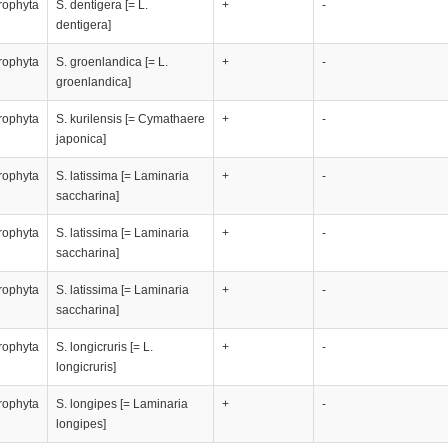
rophyta
S. dentigera [= L.
+
-
dentigera]
rophyta
S. groenlandica [= L.
+
-
groenlandica]
rophyta
S. kurilensis [= Cymathaere
+
-
japonica]
rophyta
S. latissima [= Laminaria
+
-
saccharina]
rophyta
S. latissima [= Laminaria
+
-
saccharina]
rophyta
S. latissima [= Laminaria
+
-
saccharina]
rophyta
S. longicruris [= L.
+
-
longicruris]
rophyta
S. longipes [= Laminaria
+
-
longipes]