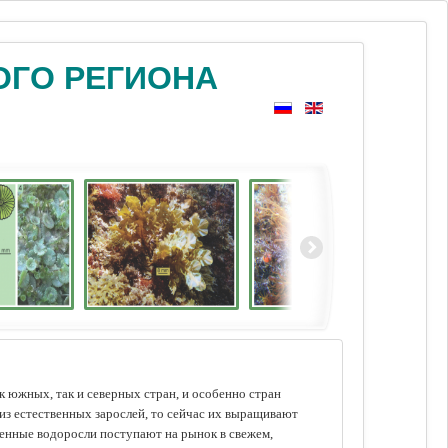
ОГО РЕГИОНА
 южных, так и северных стран, и особенно стран
из естественных зарослей, то сейчас их выращивают
щенные водоросли поступают на рынок в свежем,