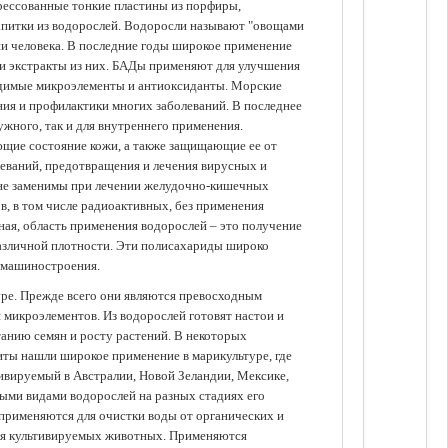
прессованные тонкие пластины из порфиры,
апитки из водорослей. Водоросли называют "овощами
ании человека. В последние годы широкое применение
ли экстракты из них. БАДы применяют для улучшения
одимые микроэлементы и антиоксиданты. Морские
ия и профилактики многих заболеваний. В последнее
ужного, так и для внутреннего применения.
ющие состояние кожи, а также защищающие ее от
еваний, предотвращения и лечения вирусных и
 не заменимы при лечении желудочно-кишечных
в, в том числе радиоактивных, без применения
ая, область применения водорослей – это получение
различной плотности. Эти полисахариды широко
 машиностроения.
уре. Прежде всего они являются превосходным
 микроэлементов. Из водорослей готовят настои и
анию семян и росту растений. В некоторых
иты нашли широкое применение в марикультуре, где
ивируемый в Австралии, Новой Зеландии, Мексике,
зными видами водорослей на разных стадиях его
 применяются для очистки воды от органических и
для культивируемых животных. Применяются