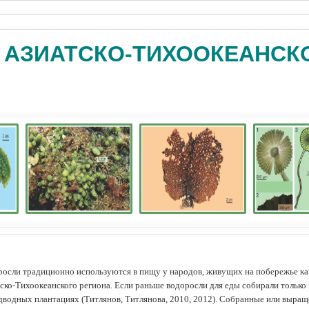
 АЗИАТСКО-ТИХООКЕАНСК
осли традиционно используются в пищу у народов, живущих на побережье как
ско-Тихоокеанского региона. Если раньше водоросли для еды собирали только 
дводных плантациях (Tитлянов, Титлянова, 2010, 2012). Собранные или выра