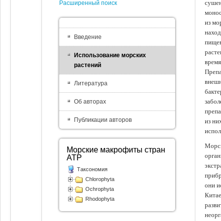
сушен
Расширенный поиск
монос
из мо
наход
Введение
пищев
расте
Использование морских
время
растений
Препа
внешн
Литература
бакте
забол
Об авторах
препа
Публикации авторов
из ни
испол
Морск
Морские макрофиты стран
орган
АТР
экстр
Таксономия
прибр
Chlorophyta
они и
Ochrophyta
Китае
Rhodophyta
разви
неорг