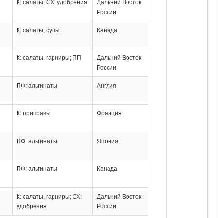
К: салаты; СХ: удобрения
Дальний Восток
России
К: салаты, супы
Канада
К: салаты, гарниры; ПП
Дальний Восток
России
ПФ: альгинаты
Англия
К: приправы
Франция
ПФ: альгинаты
Япония
ПФ: альгинаты
Канада
К: салаты, гарниры; СХ:
Дальний Восток
удобрения
России