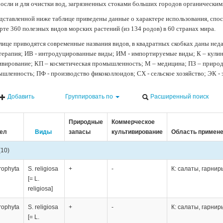
осли и для очистки вод, загрязненных стоками больших городов органически
дставленной ниже таблице приведены данные о характере использования, спос
рте 360 полезных видов морских растений (из 134 родов) в 60 странах мира.
лице приводятся современные названия видов, в квадратных скобках даны нед
терапия; ИВ - интродуцированные виды; ИМ - импортируемые виды; К – кули
ивирование; КП – косметическая промышленность; М – медицина; ПЗ – природн
шленность; ПФ - производство фикоколлоидов; СХ - сельское хозяйство; ЭК -
Добавить
Группировать по
Расширенный поиск
Природные
Коммерческое
ел
Виды
запасы
культивирование
Область примен
(10)
rophyta
S. religiosa
+
-
К: салаты, гарнир
[= L.
religiosa]
rophyta
S. religiosa
+
-
К: салаты, гарнир
[= L.