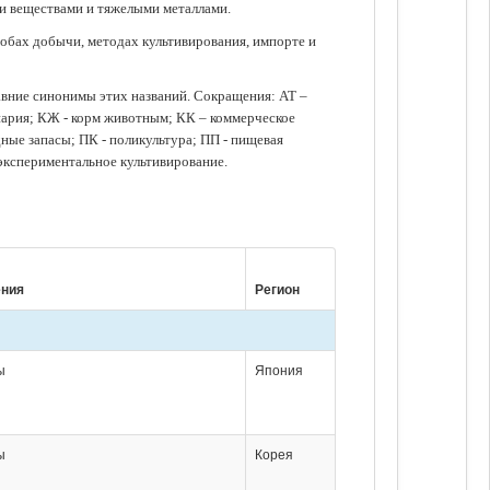
ми веществами и тяжелыми металлами.
обах добычи, методах культивирования, импорте и
авние синонимы этих названий. Сокращения: АТ –
нария; КЖ - корм животным; КК – коммерческое
ые запасы; ПК - поликультура; ПП - пищевая
 экспериментальное культивирование.
ения
Регион
ы
Япония
ы
Корея