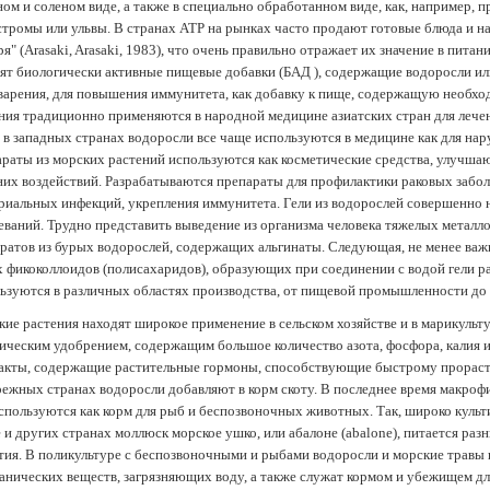
ом и соленом виде, а также в специально обработанном виде, как, например, 
тромы или ульвы. В странах АТР на рынках часто продают готовые блюда и н
ря" (Arasaki, Arasaki, 1983), что очень правильно отражает их значение в пит
ят биологически активные пищевые добавки (БАД ), содержащие водоросли и
арения, для повышения иммунитета, как добавку к пище, содержащую необх
ния традиционно применяются в народной медицине азиатских стран для лечен
 в западных странах водоросли все чаще используются в медицине как для нар
раты из морских растений используются как косметические средства, улучша
их воздействий. Разрабатываются препараты для профилактики раковых забол
риальных инфекций, укрепления иммунитета. Гели из водорослей совершенно
еваний. Трудно представить выведение из организма человека тяжелых металло
ратов из бурых водорослей, содержащих альгинаты. Следующая, не менее важн
х фикоколлоидов (полисахаридов), образующих при соединении с водой гели 
ьзуются в различных областях производства, от пищевой промышленности до
ие растения находят широкое применение в сельском хозяйстве и в марикульт
ическим удобрением, содержащим большое количество азота, фосфора, калия и
акты, содержащие растительные гормоны, способствующие быстрому прораст
ежных странах водоросли добавляют в корм скоту. В последнее время макроф
спользуются как корм для рыб и беспозвоночных животных. Так, широко культ
 и других странах моллюск морское ушко, или абалоне (abalone), питается ра
тия. В поликультуре с беспозвоночными и рыбами водоросли и морские травы
анических веществ, загрязняющих воду, а также служат кормом и убежищем 