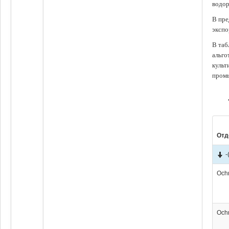
водор
В пре
экспо
В таб
альго
культ
промы
Отд
-
Och
Och