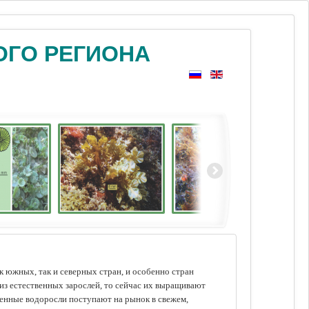
ОГО РЕГИОНА
 южных, так и северных стран, и особенно стран
из естественных зарослей, то сейчас их выращивают
щенные водоросли поступают на рынок в свежем,