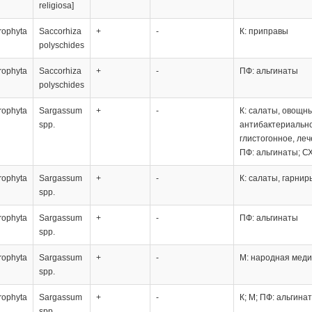
religiosa]
rophyta
Saccorhiza
+
-
К: приправы
polyschides
rophyta
Saccorhiza
+
-
ПФ: альгинаты
polyschides
rophyta
Sargassum
+
-
К: салаты, овощны
spp.
антибактериально
глистогонное, ле
ПФ: альгинаты; С
rophyta
Sargassum
+
-
К: салаты, гарнир
spp.
rophyta
Sargassum
+
-
ПФ: альгинаты
spp.
rophyta
Sargassum
+
-
М: народная мед
spp.
rophyta
Sargassum
+
-
К; М; ПФ: альгина
spp.