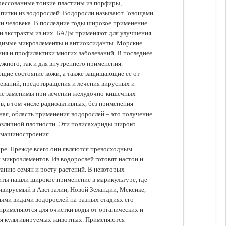
прессованные тонкие пластины из порфиры,
апитки из водорослей. Водоросли называют "овощами
ании человека. В последние годы широкое применение
ли экстракты из них. БАДы применяют для улучшения
одимые микроэлементы и антиоксиданты. Морские
ия и профилактики многих заболеваний. В последнее
ужного, так и для внутреннего применения.
ющие состояние кожи, а также защищающие ее от
еваний, предотвращения и лечения вирусных и
 не заменимы при лечении желудочно-кишечных
в, в том числе радиоактивных, без применения
ая, область применения водорослей – это получение
различной плотности. Эти полисахариды широко
 машиностроения.
уре. Прежде всего они являются превосходным
 микроэлементов. Из водорослей готовят настои и
анию семян и росту растений. В некоторых
иты нашли широкое применение в марикультуре, где
ивируемый в Австралии, Новой Зеландии, Мексике,
зными видами водорослей на разных стадиях его
 применяются для очистки воды от органических и
для культивируемых животных. Применяются