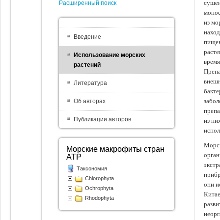
сушен
Расширенный поиск
монос
из мо
наход
Введение
пищев
расте
Использование морских
время
растений
Препа
внешн
Литература
бакте
забол
Об авторах
препа
Публикации авторов
из ни
испол
Морск
Морские макрофиты стран
орган
АТР
экстр
Таксономия
прибр
Chlorophyta
они и
Ochrophyta
Китае
Rhodophyta
разви
неорг