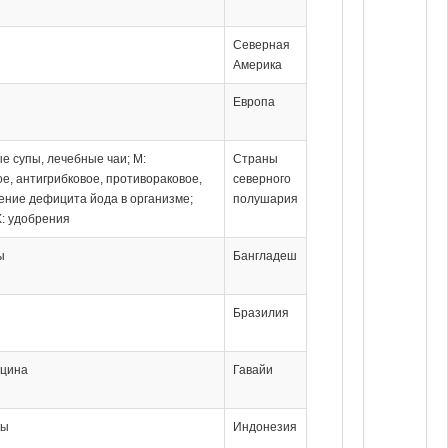
Северная
Америка
Европа
е супы, лечебные чаи; М:
Страны
е, антигрибковое, противораковое,
северного
чение дефицита йода в организме;
полушария
Х: удобрения
ы
Бангладеш
Бразилия
ицина
Гавайи
ты
Индонезия