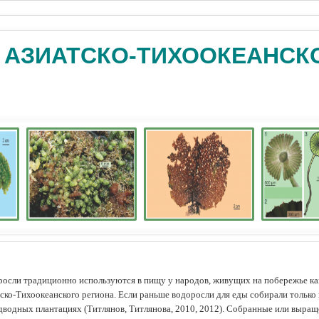
 АЗИАТСКО-ТИХООКЕАНСК
осли традиционно используются в пищу у народов, живущих на побережье как
ско-Тихоокеанского региона. Если раньше водоросли для еды собирали только 
дводных плантациях (Tитлянов, Титлянова, 2010, 2012). Собранные или выра