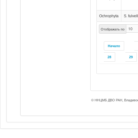
Ochrophyta
S. fulve
Отображать по
Начало
28
29
© ННЦМБ ДВО РАН, Владивос