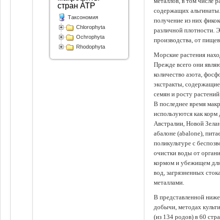
металлов, в том числе 
стран АТР
содержащих альгинаты.
Таксономия
получение из них фико
Chlorophyta
различной плотности. 
Ochrophyta
производства, от пище
Rhodophyta
Морские растения наход
Прежде всего они явля
количество азота, фосф
экстракты, содержащи
семян и росту растений
В последнее время мак
используются как корм
Австралии, Новой Зелан
абалоне (abalone), пит
поликультуре с беспоз
очистки воды от органи
кормом и убежищем для
вод, загрязненных сто
металлами.
В представленной ниже
добычи, методах культ
(из 134 родов) в 60 стр