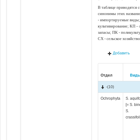
В таблице приводятся с
синонимы этих названи
- импортируемые виды;
культивирование; КП –
запасы; ПК - поликуль
СХ - сельское хозяйств
Добавить
Отдел
Вид
-
(10)
Ochrophyta
S. aquif
[= S. bin
S.
crassifo