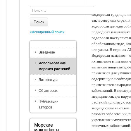
Водоросли традиционно
так и северных стран, 
Поиск
водоросли для еды соби
подводных плантациях 
Расширенный поиск
водоросли поступают на
обработанном виде, ка
или ульвы. В странах А
Введение
Водоросли называют "ов
их значение в питании 
Использование
активные пищевые доба
морских растений
применяют для улучшен
содержащую необходим
Литература
применяются в народно
заболеваний. В последн
Об авторах
медицине как для наруж
Публикации
растений используются 
авторов
защищающие ее от внеш
раковых заболеваний, 
укрепления иммунитета
Морские
кишечных заболеваний.
макрофиты