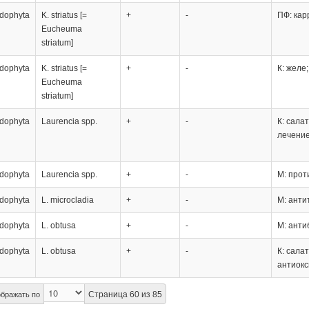
dophyta
K. striatus [=
+
-
ПФ: кар
Eucheuma
striatum]
dophyta
K. striatus [=
+
-
К: желе
Eucheuma
striatum]
dophyta
Laurencia spp.
+
-
К: сала
лечение
dophyta
Laurencia spp.
+
-
М: прот
dophyta
L. microcladia
+
-
М: анти
dophyta
L. obtusa
+
-
М: анти
dophyta
L. obtusa
+
-
К: сала
антиокс
Страница 60 из 85
бражать по