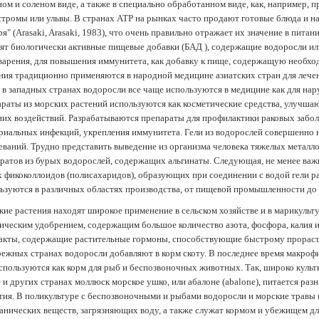
ом и соленом виде, а также в специально обработанном виде, как, например, 
тромы или ульвы. В странах АТР на рынках часто продают готовые блюда и н
ря" (Arasaki, Arasaki, 1983), что очень правильно отражает их значение в пит
ят биологически активные пищевые добавки (БАД ), содержащие водоросли и
арения, для повышения иммунитета, как добавку к пище, содержащую необх
ния традиционно применяются в народной медицине азиатских стран для лечен
 в западных странах водоросли все чаще используются в медицине как для нар
раты из морских растений используются как косметические средства, улучша
их воздействий. Разрабатываются препараты для профилактики раковых забол
риальных инфекций, укрепления иммунитета. Гели из водорослей совершенно
еваний. Трудно представить выведение из организма человека тяжелых металло
ратов из бурых водорослей, содержащих альгинаты. Следующая, не менее важн
х фикоколлоидов (полисахаридов), образующих при соединении с водой гели 
ьзуются в различных областях производства, от пищевой промышленности до
ие растения находят широкое применение в сельском хозяйстве и в марикульт
ическим удобрением, содержащим большое количество азота, фосфора, калия и
акты, содержащие растительные гормоны, способствующие быстрому прораст
ежных странах водоросли добавляют в корм скоту. В последнее время макроф
спользуются как корм для рыб и беспозвоночных животных. Так, широко культ
 и других странах моллюск морское ушко, или абалоне (abalone), питается ра
тия. В поликультуре с беспозвоночными и рыбами водоросли и морские травы
анических веществ, загрязняющих воду, а также служат кормом и убежищем 