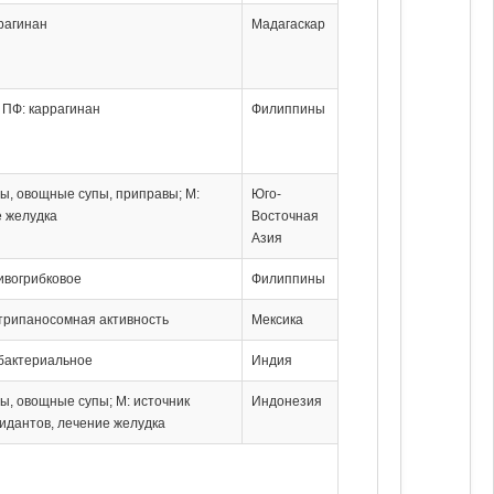
рагинан
Мадагаскар
; ПФ: каррагинан
Филиппины
ты, овощные супы, приправы; М:
Юго-
 желудка
Восточная
Азия
ивогрибковое
Филиппины
трипаносомная активность
Мексика
бактериальное
Индия
ты, овощные супы; М: источник
Индонезия
идантов, лечение желудка