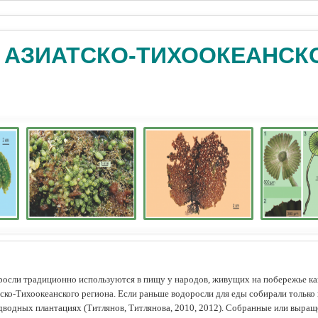
 АЗИАТСКО-ТИХООКЕАНСК
осли традиционно используются в пищу у народов, живущих на побережье как
ско-Тихоокеанского региона. Если раньше водоросли для еды собирали только 
дводных плантациях (Tитлянов, Титлянова, 2010, 2012). Собранные или выра