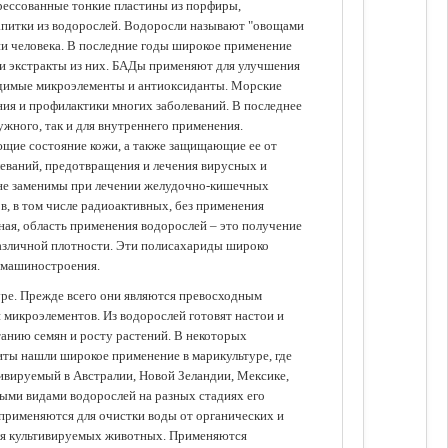
прессованные тонкие пластины из порфиры,
апитки из водорослей. Водоросли называют "овощами
ании человека. В последние годы широкое применение
ли экстракты из них. БАДы применяют для улучшения
одимые микроэлементы и антиоксиданты. Морские
ия и профилактики многих заболеваний. В последнее
ужного, так и для внутреннего применения.
ющие состояние кожи, а также защищающие ее от
еваний, предотвращения и лечения вирусных и
 не заменимы при лечении желудочно-кишечных
в, в том числе радиоактивных, без применения
ая, область применения водорослей – это получение
различной плотности. Эти полисахариды широко
 машиностроения.
уре. Прежде всего они являются превосходным
 микроэлементов. Из водорослей готовят настои и
анию семян и росту растений. В некоторых
иты нашли широкое применение в марикультуре, где
ивируемый в Австралии, Новой Зеландии, Мексике,
зными видами водорослей на разных стадиях его
 применяются для очистки воды от органических и
для культивируемых животных. Применяются