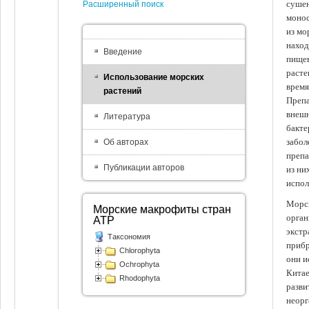
сушен
Расширенный поиск
монос
из мо
наход
Введение
пищев
расте
Использование морских
время
растений
Препа
внешн
Литература
бакте
забол
Об авторах
препа
Публикации авторов
из ни
испол
Морск
Морские макрофиты стран
орган
АТР
экстр
Таксономия
прибр
Chlorophyta
они и
Ochrophyta
Китае
Rhodophyta
разви
неорг