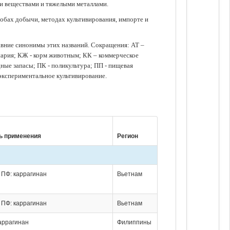
ми веществами и тяжелыми металлами.
обах добычи, методах культивирования, импорте и
авние синонимы этих названий. Сокращения: АТ –
нария; КЖ - корм животным; КК – коммерческое
ые запасы; ПК - поликультура; ПП - пищевая
 экспериментальное культивирование.
ь применения
Регион
; ПФ: каррагинан
Вьетнам
; ПФ: каррагинан
Вьетнам
каррагинан
Филиппины