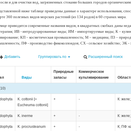
осли и для очистки вод, загрязненных стоками больших городов органически
дставленной ниже таблице приведены данные о характере использования, спос
рте 360 полезных видов морских растений (из 134 родов) в 60 странах мира.
лице приводятся современные названия видов, в квадратных скобках даны нед
терапия; ИВ - интродуцированные виды; ИМ - импортируемые виды; К – кули
ивирование; КП – косметическая промышленность; М – медицина; ПЗ – природн
шленность; ПФ - производство фикоколлоидов; СХ - сельское хозяйство; ЭК -
Добавить
Группировать по
Расширенный поиск
Природные
Коммерческое
ел
Виды
запасы
культивирование
Област
(10)
dophyta
K. cottonii [=
+
-
К: желе
Eucheuma cottonii]
dophyta
K. inerme
+
-
К: желе
dophyta
K. procrusteanum
+
-
К; ПФ: 