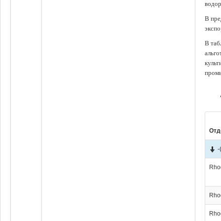
водор
В пре
экспо
В таб
альго
культ
промы
Отд
-
Rho
Rho
Rho