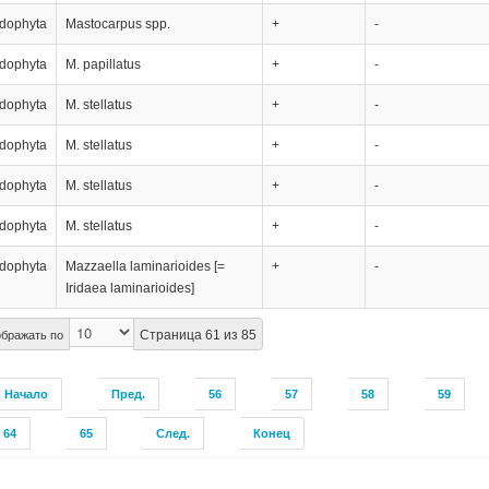
dophyta
Мastocarpus spp.
+
-
dophyta
M. papillatus
+
-
dophyta
M. stellatus
+
-
dophyta
M. stellatus
+
-
dophyta
M. stellatus
+
-
dophyta
M. stellatus
+
-
dophyta
Мazzaella laminarioides [=
+
-
Iridaea laminarioides]
Страница 61 из 85
бражать по
Начало
Пред.
56
57
58
59
64
65
След.
Конец