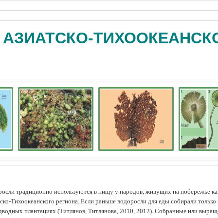
 АЗИАТСКО-ТИХООКЕАНСК
осли традиционно используются в пищу у народов, живущих на побережье как
ско-Тихоокеанского региона. Если раньше водоросли для еды собирали только 
дводных плантациях (Tитлянов, Титлянова, 2010, 2012). Собранные или выра