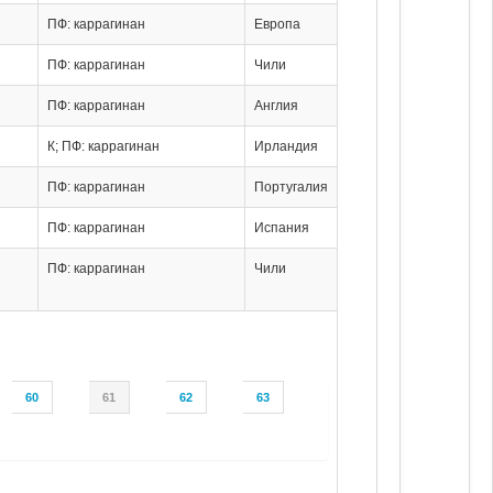
ПФ: каррагинан
Европа
ПФ: каррагинан
Чили
ПФ: каррагинан
Англия
К; ПФ: каррагинан
Ирландия
ПФ: каррагинан
Португалия
ПФ: каррагинан
Испания
ПФ: каррагинан
Чили
60
61
62
63