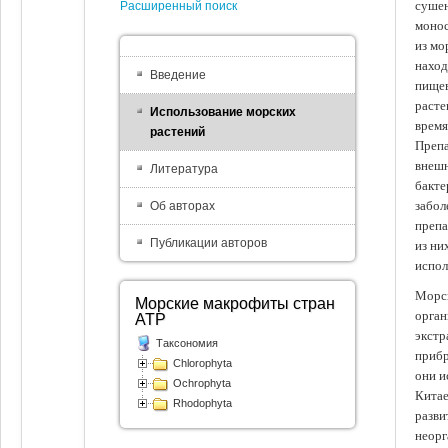
сушен
Расширенный поиск
монос
из мо
наход
Введение
пищев
расте
Использование морских
время
растений
Препа
внешн
Литература
бакте
забол
Об авторах
препа
Публикации авторов
из ни
испол
Морск
Морские макрофиты стран
орган
АТР
экстр
Таксономия
прибр
Chlorophyta
они и
Ochrophyta
Китае
Rhodophyta
разви
неорг