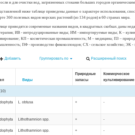
осли и для очистки вод, загрязненных стоками больших городов органически
дставленной ниже таблице приведены данные о характере использования, спос
рте 360 полезных видов морских растений (из 134 родов) в 60 странах мира.
лице приводятся современные названия видов, в квадратных скобках даны нед
терапия; ИВ - интродуцированные виды; ИМ - импортируемые виды; К – кули
ивирование; КП – косметическая промышленность; М – медицина; ПЗ – природн
шленность; ПФ - производство фикоколлоидов; СХ - сельское хозяйство; ЭК -
Добавить
Группировать по
Расширенный поиск
Природные
Коммерческое
ел
Виды
запасы
культивирование
(10)
dophyta
L. obtusa
+
-
dophyta
Lithothamnion spp.
+
-
dophyta
Lithothamnion spp.
+
-