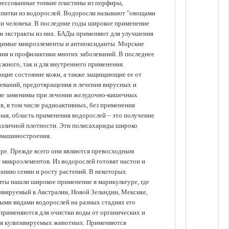
прессованные тонкие пластины из порфиры,
апитки из водорослей. Водоросли называют "овощами
ании человека. В последние годы широкое применение
ли экстракты из них. БАДы применяют для улучшения
одимые микроэлементы и антиоксиданты. Морские
ия и профилактики многих заболеваний. В последнее
ужного, так и для внутреннего применения.
ющие состояние кожи, а также защищающие ее от
еваний, предотвращения и лечения вирусных и
 не заменимы при лечении желудочно-кишечных
в, в том числе радиоактивных, без применения
ая, область применения водорослей – это получение
различной плотности. Эти полисахариды широко
 машиностроения.
уре. Прежде всего они являются превосходным
 микроэлементов. Из водорослей готовят настои и
анию семян и росту растений. В некоторых
иты нашли широкое применение в марикультуре, где
ивируемый в Австралии, Новой Зеландии, Мексике,
зными видами водорослей на разных стадиях его
 применяются для очистки воды от органических и
для культивируемых животных. Применяются