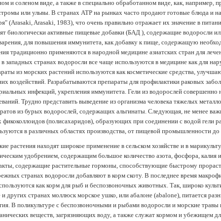
ом и соленом виде, а также в специально обработанном виде, как, например, 
тромы или ульвы. В странах АТР на рынках часто продают готовые блюда и н
ря" (Arasaki, Arasaki, 1983), что очень правильно отражает их значение в пит
ят биологически активные пищевые добавки (БАД ), содержащие водоросли и
арения, для повышения иммунитета, как добавку к пище, содержащую необх
ния традиционно применяются в народной медицине азиатских стран для лечен
 в западных странах водоросли все чаще используются в медицине как для нар
раты из морских растений используются как косметические средства, улучша
их воздействий. Разрабатываются препараты для профилактики раковых забол
риальных инфекций, укрепления иммунитета. Гели из водорослей совершенно
еваний. Трудно представить выведение из организма человека тяжелых металло
ратов из бурых водорослей, содержащих альгинаты. Следующая, не менее важн
х фикоколлоидов (полисахаридов), образующих при соединении с водой гели 
ьзуются в различных областях производства, от пищевой промышленности до
ие растения находят широкое применение в сельском хозяйстве и в марикульт
ическим удобрением, содержащим большое количество азота, фосфора, калия и
акты, содержащие растительные гормоны, способствующие быстрому прораст
ежных странах водоросли добавляют в корм скоту. В последнее время макроф
спользуются как корм для рыб и беспозвоночных животных. Так, широко культ
 и других странах моллюск морское ушко, или абалоне (abalone), питается ра
тия. В поликультуре с беспозвоночными и рыбами водоросли и морские травы
анических веществ, загрязняющих воду, а также служат кормом и убежищем 