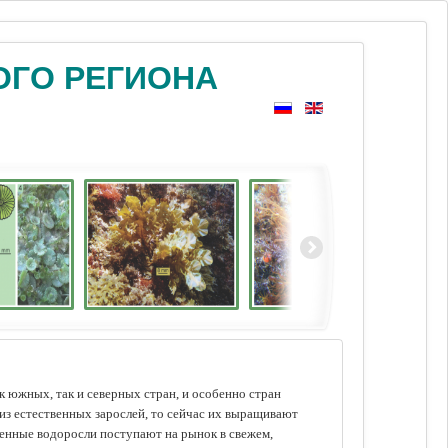
ОГО РЕГИОНА
 южных, так и северных стран, и особенно стран
из естественных зарослей, то сейчас их выращивают
щенные водоросли поступают на рынок в свежем,