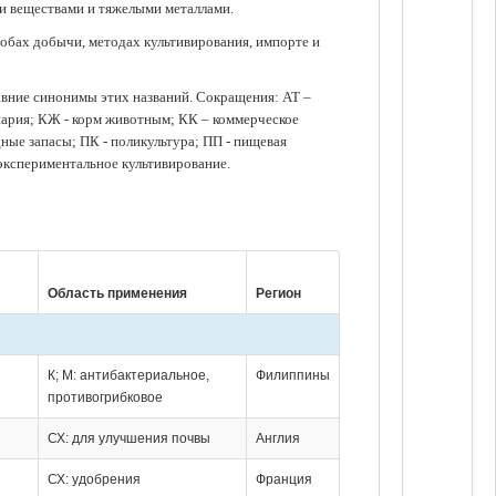
ми веществами и тяжелыми металлами.
обах добычи, методах культивирования, импорте и
авние синонимы этих названий. Сокращения: АТ –
нария; КЖ - корм животным; КК – коммерческое
ые запасы; ПК - поликультура; ПП - пищевая
 экспериментальное культивирование.
Область применения
Регион
К; М: антибактериальное,
Филиппины
противогрибковое
СХ: для улучшения почвы
Англия
СХ: удобрения
Франция