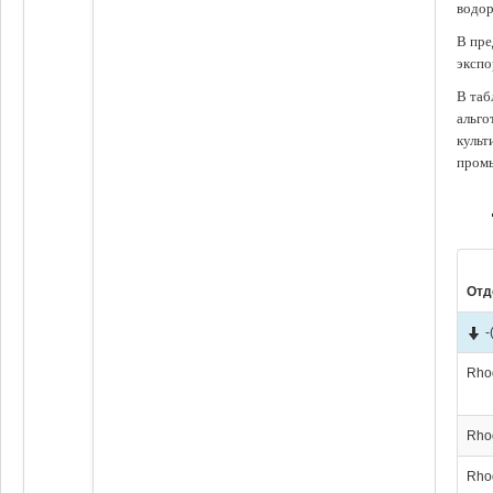
водор
В пре
экспо
В таб
альго
культ
промы
Отд
-
Rho
Rho
Rho