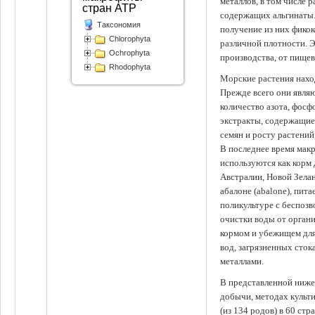
металлов, в том числе 
стран АТР
содержащих альгинаты.
Таксономия
получение из них фико
Chlorophyta
различной плотности. 
Ochrophyta
производства, от пище
Rhodophyta
Морские растения наход
Прежде всего они явля
количество азота, фосф
экстракты, содержащи
семян и росту растений
В последнее время мак
используются как корм
Австралии, Новой Зелан
абалоне (abalone), пит
поликультуре с беспоз
очистки воды от органи
кормом и убежищем для
вод, загрязненных сто
металлами.
В представленной ниже
добычи, методах культ
(из 134 родов) в 60 стр