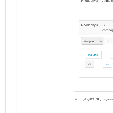
Rhodophyta
Ahnfelt
Rhodophyta
G.
coronop
Отображать по
Начало
20
21
© ННЦМБ ДВО РАН, Владивос