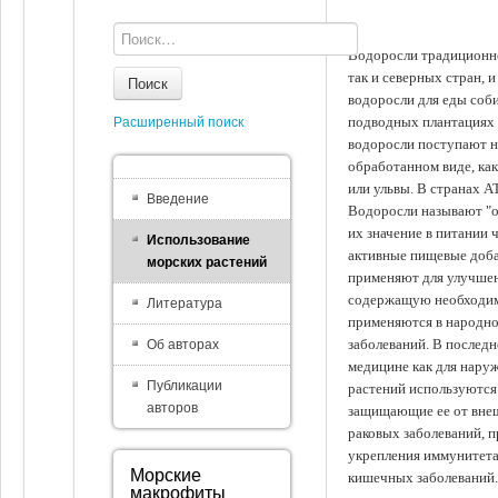
Водоросли традиционно
так и северных стран, 
Поиск
водоросли для еды соби
подводных плантациях 
Расширенный поиск
водоросли поступают на
обработанном виде, ка
или ульвы. В странах А
Введение
Водоросли называют "ов
их значение в питании 
Использование
активные пищевые доба
морских растений
применяют для улучшен
содержащую необходим
Литература
применяются в народно
заболеваний. В последн
Об авторах
медицине как для наруж
Публикации
растений используются 
авторов
защищающие ее от внеш
раковых заболеваний, 
укрепления иммунитета
Морские
кишечных заболеваний.
макрофиты