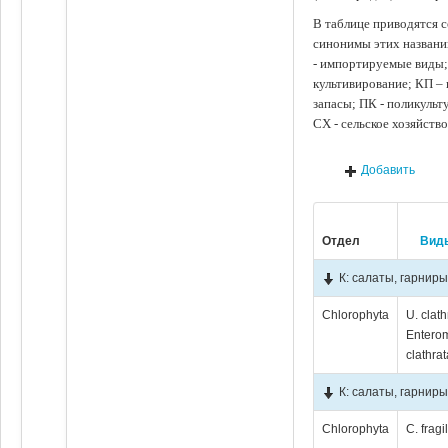
В таблице приводятся с
синонимы этих названи
- импортируемые виды;
культивирование; КП –
запасы; ПК - поликуль
СХ - сельское хозяйств
Добавить
Отдел
Вид
К: салаты, гарниры
Chlorophyta
U. clath
Entero
clathrat
К: салаты, гарнир
Chlorophyta
C. fragi