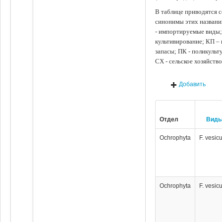
В таблице приводятся с
синонимы этих названи
- импортируемые виды;
культивирование; КП –
запасы; ПК - поликуль
СХ - сельское хозяйств
Добавить
Отдел
Вид
Ochrophyta
F. vesic
Ochrophyta
F. vesic