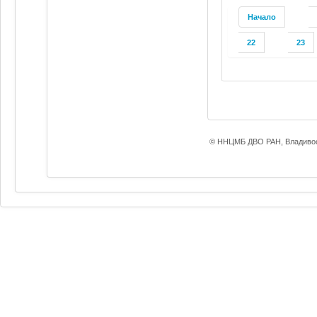
Начало
22
23
© ННЦМБ ДВО РАН, Владивос