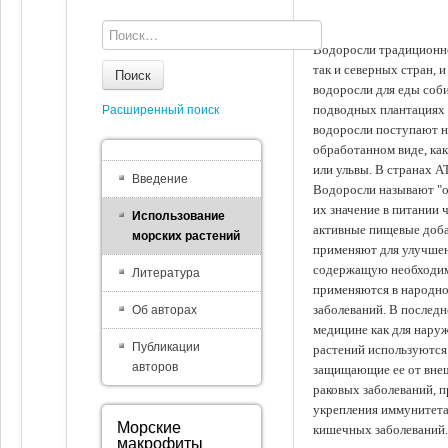
Водоросли традиционно
так и северных стран, 
Поиск
водоросли для еды соби
подводных плантациях 
Расширенный поиск
водоросли поступают на
обработанном виде, ка
или ульвы. В странах А
Введение
Водоросли называют "ов
их значение в питании 
Использование
активные пищевые доба
морских растений
применяют для улучшен
содержащую необходим
Литература
применяются в народно
заболеваний. В последн
Об авторах
медицине как для наруж
Публикации
растений используются 
авторов
защищающие ее от внеш
раковых заболеваний, 
укрепления иммунитета
Морские
кишечных заболеваний.
макрофиты