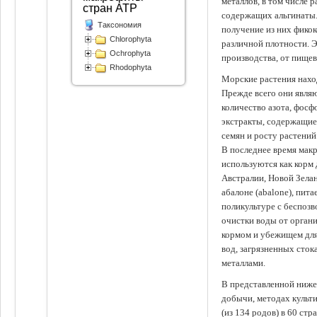
металлов, в том числе 
стран АТР
содержащих альгинаты.
Таксономия
получение из них фико
Chlorophyta
различной плотности. 
Ochrophyta
производства, от пище
Rhodophyta
Морские растения наход
Прежде всего они явля
количество азота, фосф
экстракты, содержащи
семян и росту растений
В последнее время мак
используются как корм
Австралии, Новой Зелан
абалоне (abalone), пит
поликультуре с беспоз
очистки воды от органи
кормом и убежищем для
вод, загрязненных сто
металлами.
В представленной ниже
добычи, методах культ
(из 134 родов) в 60 стр