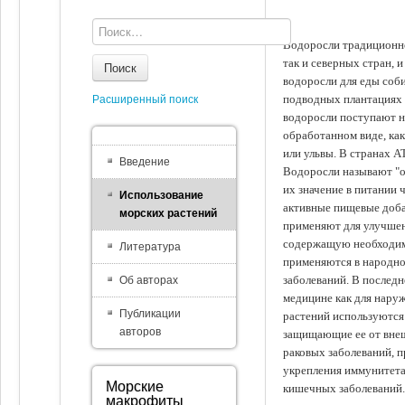
Водоросли традиционно
так и северных стран, 
Поиск
водоросли для еды соби
подводных плантациях 
Расширенный поиск
водоросли поступают на
обработанном виде, ка
или ульвы. В странах А
Введение
Водоросли называют "ов
их значение в питании 
Использование
активные пищевые доба
морских растений
применяют для улучшен
содержащую необходим
Литература
применяются в народно
заболеваний. В последн
Об авторах
медицине как для наруж
Публикации
растений используются 
авторов
защищающие ее от внеш
раковых заболеваний, 
укрепления иммунитета
Морские
кишечных заболеваний.
макрофиты