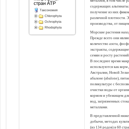
металлов, в том числе 
стран АТР
содержащих альгинаты.
Таксономия
получение из них фико
Chlorophyta
различной плотности. 
Ochrophyta
производства, от пище
Rhodophyta
Морские растения наход
Прежде всего они явля
количество азота, фосф
экстракты, содержащи
семян и росту растений
В последнее время мак
используются как корм
Австралии, Новой Зелан
абалоне (abalone), пит
поликультуре с беспоз
очистки воды от органи
кормом и убежищем для
вод, загрязненных сто
металлами.
В представленной ниже
добычи, методах культ
(из 134 родов) в 60 стр