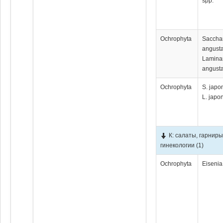
spp.
Ochrophyta
Saccha
angusta
Lamina
angusta
Ochrophyta
S. japo
L. japo
К: салаты, гарниры
гинекологии
(1)
Ochrophyta
Eisenia