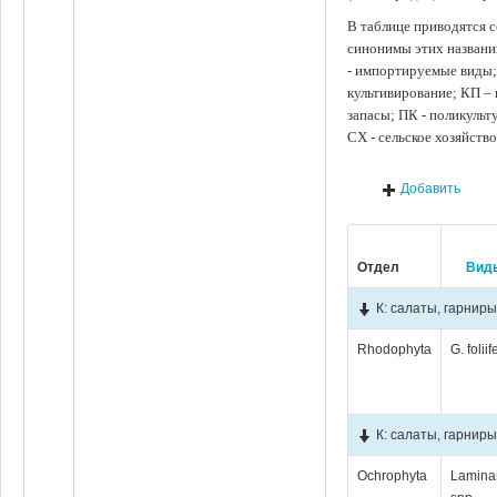
В таблице приводятся с
синонимы этих названи
- импортируемые виды;
культивирование; КП –
запасы; ПК - поликуль
СХ - сельское хозяйств
Добавить
Отдел
Вид
К: салаты, гарниры
Rhodophyta
G. foliif
К: салаты, гарниры
Ochrophyta
Lamina