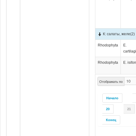
К: салаты, желе
(2)
Rhodophyta
E.
cartila
Rhodophyta
E. isifo
Отображать по
Начало
20
21
Конец