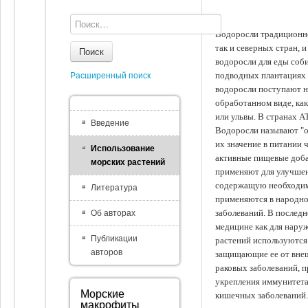
Водоросли традиционно
так и северных стран, 
Поиск
водоросли для еды соби
подводных плантациях 
Расширенный поиск
водоросли поступают на
обработанном виде, ка
или ульвы. В странах А
Введение
Водоросли называют "ов
их значение в питании 
Использование
активные пищевые доба
морских растений
применяют для улучшен
содержащую необходим
Литература
применяются в народно
заболеваний. В последн
Об авторах
медицине как для наруж
Публикации
растений используются 
авторов
защищающие ее от внеш
раковых заболеваний, 
укрепления иммунитета
Морские
кишечных заболеваний.
макрофиты