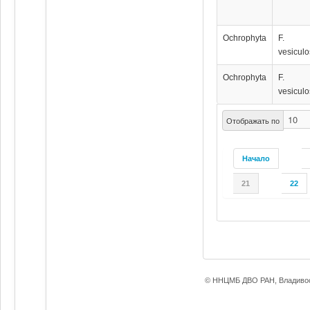
Ochrophyta
F.
vesicul
Ochrophyta
F.
vesicul
Отображать по
Начало
21
22
© ННЦМБ ДВО РАН, Владивос