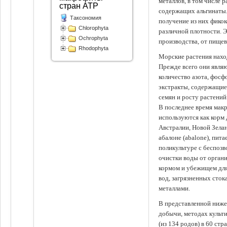
металлов, в том числе 
стран АТР
содержащих альгинаты.
Таксономия
получение из них фико
Chlorophyta
различной плотности. 
Ochrophyta
производства, от пище
Rhodophyta
Морские растения наход
Прежде всего они явля
количество азота, фосф
экстракты, содержащи
семян и росту растений
В последнее время мак
используются как корм
Австралии, Новой Зелан
абалоне (abalone), пит
поликультуре с беспоз
очистки воды от органи
кормом и убежищем для
вод, загрязненных сто
металлами.
В представленной ниже
добычи, методах культ
(из 134 родов) в 60 стр