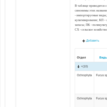
В таблице приводятся с
синонимы этих названи
- импортируемые виды;
культивирование; КП –
запасы; ПК - поликуль
СХ - сельское хозяйств
Добавить
Отдел
Вид
+
(10)
Ochrophyta
Fucus s
Ochrophyta
Fucus s