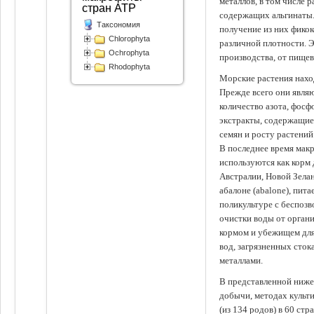
металлов, в том числе 
стран АТР
содержащих альгинаты.
Таксономия
получение из них фико
Chlorophyta
различной плотности. 
Ochrophyta
производства, от пище
Rhodophyta
Морские растения наход
Прежде всего они явля
количество азота, фосф
экстракты, содержащи
семян и росту растений
В последнее время мак
используются как корм
Австралии, Новой Зелан
абалоне (abalone), пит
поликультуре с беспоз
очистки воды от органи
кормом и убежищем для
вод, загрязненных сто
металлами.
В представленной ниже
добычи, методах культ
(из 134 родов) в 60 стр