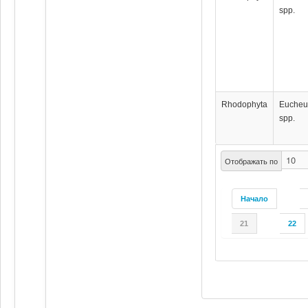
spp.
Rhodophyta
Euche
spp.
Отображать по
Начало
21
22