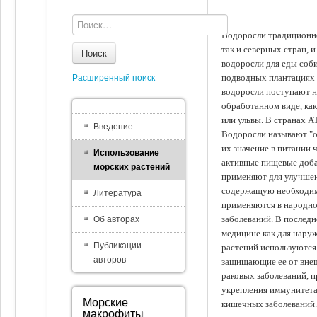
Водоросли традиционно
так и северных стран, 
Поиск
водоросли для еды соби
подводных плантациях 
Расширенный поиск
водоросли поступают на
обработанном виде, ка
или ульвы. В странах А
Введение
Водоросли называют "ов
их значение в питании 
Использование
активные пищевые доба
морских растений
применяют для улучшен
содержащую необходим
Литература
применяются в народно
заболеваний. В последн
Об авторах
медицине как для наруж
Публикации
растений используются 
авторов
защищающие ее от внеш
раковых заболеваний, 
укрепления иммунитета
Морские
кишечных заболеваний.
макрофиты