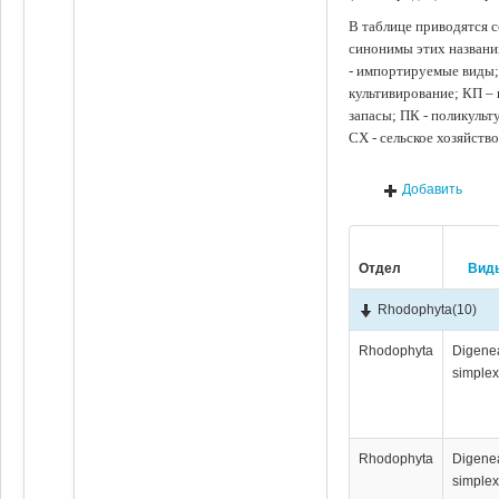
В таблице приводятся с
синонимы этих названи
- импортируемые виды;
культивирование; КП –
запасы; ПК - поликуль
СХ - сельское хозяйств
Добавить
Отдел
Вид
Rhodophyta
(10)
Rhodophyta
Digene
simple
Rhodophyta
Digene
simple