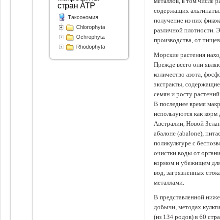
металлов, в том числе 
стран АТР
содержащих альгинаты.
Таксономия
получение из них фико
Chlorophyta
различной плотности. 
Ochrophyta
производства, от пище
Rhodophyta
Морские растения наход
Прежде всего они явля
количество азота, фосф
экстракты, содержащи
семян и росту растений
В последнее время мак
используются как корм
Австралии, Новой Зелан
абалоне (abalone), пит
поликультуре с беспоз
очистки воды от органи
кормом и убежищем для
вод, загрязненных сто
металлами.
В представленной ниже
добычи, методах культ
(из 134 родов) в 60 стр