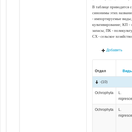
В таблице приводятся с
синонимы этих названи
- импортируемые виды;
культивирование; КП –
запасы; ПК - поликуль
СХ - сельское хозяйств
Добавить
Отдел
Вид
-
(10)
Ochrophyta
L.
nigresc
Ochrophyta
L.
nigresc