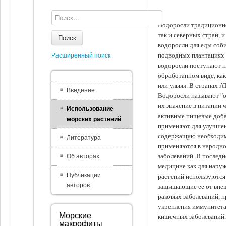
Водоросли традиционно
так и северных стран, 
Поиск
водоросли для еды соби
подводных плантациях 
Расширенный поиск
водоросли поступают на
обработанном виде, ка
или ульвы. В странах А
Введение
Водоросли называют "ов
их значение в питании 
Использование
активные пищевые доба
морских растений
применяют для улучшен
содержащую необходим
Литература
применяются в народно
заболеваний. В последн
Об авторах
медицине как для наруж
Публикации
растений используются 
авторов
защищающие ее от внеш
раковых заболеваний, 
укрепления иммунитета
Морские
кишечных заболеваний.
макрофиты