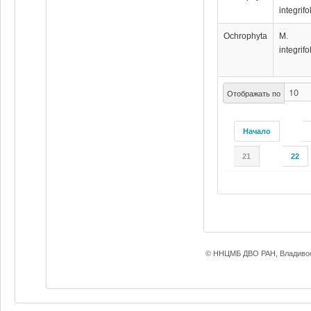
integrifo
Ochrophyta
M.
integrifo
Отображать по
Начало
21
22
© ННЦМБ ДВО РАН, Владивос