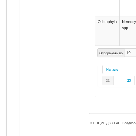
Ochrophyta
Nereocy
spp.
Отображать по
Начало
22
23
© ННЦМБ ДВО РАН, Владивос