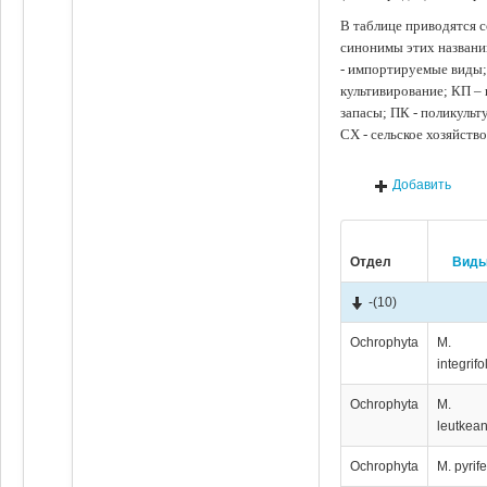
В таблице приводятся с
синонимы этих названи
- импортируемые виды;
культивирование; КП –
запасы; ПК - поликуль
СХ - сельское хозяйств
Добавить
Отдел
Вид
-
(10)
Ochrophyta
M.
integrifo
Ochrophyta
M.
leutkea
Ochrophyta
M. pyrif