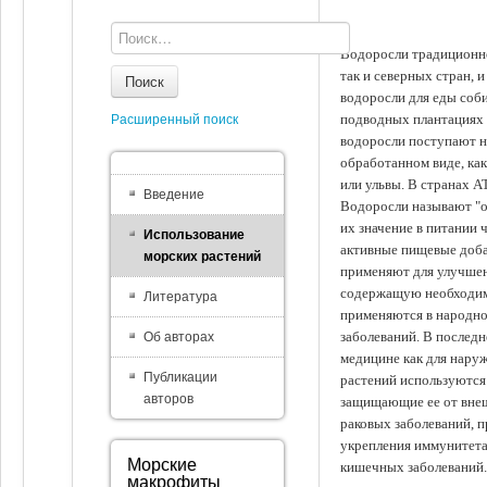
Водоросли традиционно
так и северных стран, 
Поиск
водоросли для еды соби
подводных плантациях 
Расширенный поиск
водоросли поступают на
обработанном виде, ка
или ульвы. В странах А
Введение
Водоросли называют "ов
их значение в питании 
Использование
активные пищевые доба
морских растений
применяют для улучшен
содержащую необходим
Литература
применяются в народно
заболеваний. В последн
Об авторах
медицине как для наруж
Публикации
растений используются 
авторов
защищающие ее от внеш
раковых заболеваний, 
укрепления иммунитета
Морские
кишечных заболеваний.
макрофиты