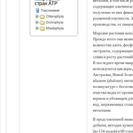
металлов, в том числе 
стран АТР
содержащих альгинаты.
Таксономия
получение из них фико
Chlorophyta
различной плотности. 
Ochrophyta
производства, от пище
Rhodophyta
Морские растения наход
Прежде всего они явля
количество азота, фосф
экстракты, содержащи
семян и росту растений
В последнее время мак
используются как корм
Австралии, Новой Зелан
абалоне (abalone), пит
поликультуре с беспоз
очистки воды от органи
кормом и убежищем для
вод, загрязненных сто
металлами.
В представленной ниже
добычи, методах культ
(из 134 родов) в 60 стр