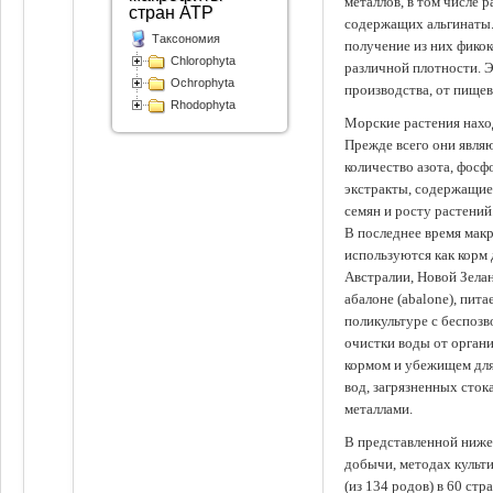
металлов, в том числе 
стран АТР
содержащих альгинаты.
Таксономия
получение из них фико
Chlorophyta
различной плотности. 
Ochrophyta
производства, от пище
Rhodophyta
Морские растения наход
Прежде всего они явля
количество азота, фосф
экстракты, содержащи
семян и росту растений
В последнее время мак
используются как корм
Австралии, Новой Зелан
абалоне (abalone), пит
поликультуре с беспоз
очистки воды от органи
кормом и убежищем для
вод, загрязненных сто
металлами.
В представленной ниже
добычи, методах культ
(из 134 родов) в 60 стр