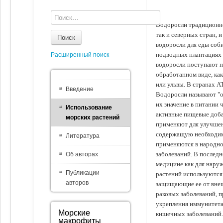
Водоросли традиционно
так и северных стран, 
Поиск
водоросли для еды соби
подводных плантациях 
Расширенный поиск
водоросли поступают на
обработанном виде, ка
или ульвы. В странах А
Введение
Водоросли называют "ов
их значение в питании 
Использование
активные пищевые доба
морских растений
применяют для улучшен
содержащую необходим
Литература
применяются в народно
заболеваний. В последн
Об авторах
медицине как для наруж
Публикации
растений используются 
авторов
защищающие ее от внеш
раковых заболеваний, 
укрепления иммунитета
Морские
кишечных заболеваний.
макрофиты