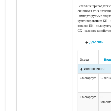
В таблице приводятся с
синонимы этих названи
- импортируемые виды;
культивирование; КП –
запасы; ПК - поликуль
СХ - сельское хозяйств
Добавить
Отдел
Вид
Индонезия
(10)
Chlorophyta
C. tenu
Chlorophyta
C.
toment