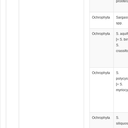
prolifer
Ochrophyta
Sargas
spp.
Ochrophyta
S. aqui
[= S. bi
S.
crassifo
Ochrophyta
S.
polycy
[= S.
myriocy
Ochrophyta
S.
siliquo