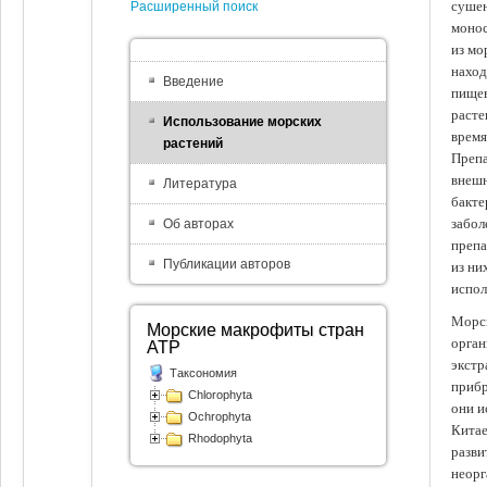
сушен
Расширенный поиск
монос
из мо
наход
Введение
пищев
расте
Использование морских
время
растений
Препа
внешн
Литература
бакте
забол
Об авторах
препа
Публикации авторов
из ни
испол
Морск
Морские макрофиты стран
орган
АТР
экстр
Таксономия
прибр
Chlorophyta
они и
Ochrophyta
Китае
Rhodophyta
разви
неорг