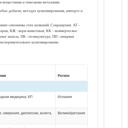
ми веществами и тяжелыми металлами.
обах добычи, методах культивирования, импорте и
авние синонимы этих названий. Сокращения: АТ –
нария; КЖ - корм животным; КК – коммерческое
ые запасы; ПК - поликультура; ПП - пищевая
 экспериментальное культивирование.
ния
Регион
родная медицина; КП
Испания
, ожирения, диспепсии, колита,
Великобритания