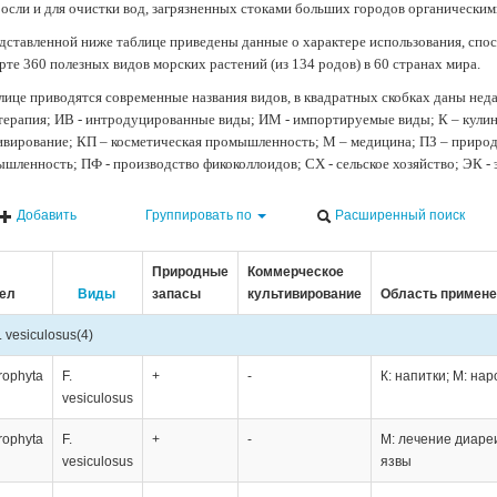
осли и для очистки вод, загрязненных стоками больших городов органически
дставленной ниже таблице приведены данные о характере использования, спос
рте 360 полезных видов морских растений (из 134 родов) в 60 странах мира.
лице приводятся современные названия видов, в квадратных скобках даны нед
терапия; ИВ - интродуцированные виды; ИМ - импортируемые виды; К – кули
ивирование; КП – косметическая промышленность; М – медицина; ПЗ – природн
шленность; ПФ - производство фикоколлоидов; СХ - сельское хозяйство; ЭК -
Добавить
Группировать по
Расширенный поиск
Природные
Коммерческое
ел
Виды
запасы
культивирование
Область примене
. vesiculosus
(4)
rophyta
F.
+
-
К: напитки; М: на
vesiculosus
rophyta
F.
+
-
М: лечение диареи
vesiculosus
язвы