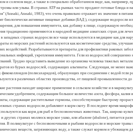
ом и соленом виде, а также в специально обработанном виде, как, например, 
тромы или ульвы. В странах АТР на рынках часто продают готовые блюда и н
ря" (Arasaki, Arasaki, 1983), что очень правильно отражает их значение в пит
ят биологически активные пищевые добавки (БАД ), содержащие водоросли и
арения, для повышения иммунитета, как добавку к пище, содержащую необх
ния традиционно применяются в народной медицине азиатских стран для лечен
 в западных странах водоросли все чаще используются в медицине как для нар
раты из морских растений используются как косметические средства, улучша
их воздействий. Разрабатываются препараты для профилактики раковых забол
риальных инфекций, укрепления иммунитета. Гели из водорослей совершенно
еваний. Трудно представить выведение из организма человека тяжелых металло
ратов из бурых водорослей, содержащих альгинаты. Следующая, не менее важн
х фикоколлоидов (полисахаридов), образующих при соединении с водой гели 
ьзуются в различных областях производства, от пищевой промышленности до
ие растения находят широкое применение в сельском хозяйстве и в марикульт
ическим удобрением, содержащим большое количество азота, фосфора, калия и
акты, содержащие растительные гормоны, способствующие быстрому прораст
ежных странах водоросли добавляют в корм скоту. В последнее время макроф
спользуются как корм для рыб и беспозвоночных животных. Так, широко культ
 и других странах моллюск морское ушко, или абалоне (abalone), питается ра
тия. В поликультуре с беспозвоночными и рыбами водоросли и морские травы
анических веществ, загрязняющих воду, а также служат кормом и убежищем 