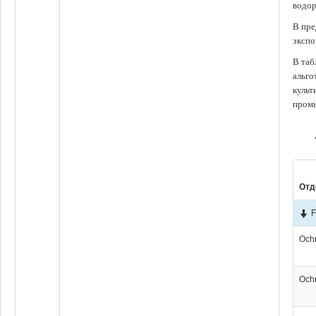
водор
В пре
экспо
В таб
альго
культ
промы
Отд
F
Och
Och