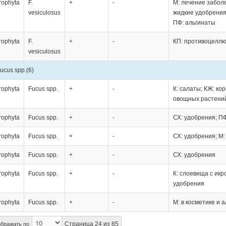
rophyta
F.
+
-
М: лечение забол
vesiculosus
жидкие удобрения
ПФ: альгинаты
rophyta
F.
+
-
КП: противоцелл
vesiculosus
ucus spp.
(6)
rophyta
Fucus spp.
+
-
К: салаты; КЖ: ко
овощных растени
rophyta
Fucus spp.
+
-
СХ: удобрения; П
rophyta
Fucus spp.
+
-
СХ: удобрения; М:
rophyta
Fucus spp.
+
-
СХ: удобрения
rophyta
Fucus spp.
+
-
К: слоевища с икр
удобрения
rophyta
Fucus spp.
+
-
М: в косметике и 
Страница 24 из 85
бражать по