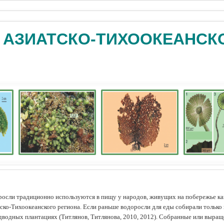
 АЗИАТСКО-ТИХООКЕАНСК
осли традиционно используются в пищу у народов, живущих на побережье как
ско-Тихоокеанского региона. Если раньше водоросли для еды собирали только 
дводных плантациях (Tитлянов, Титлянова, 2010, 2012). Собранные или выра