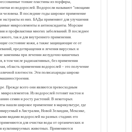
прессованные тонкие пластины из порфиры,
апитки из водорослей. Водоросли называют "овощами
ании человека. В последние годы широкое применение
ли экстракты из них. БАДы применяют для улучшения
одимые микроэлементы и антиоксиданты. Морские
ия и профилактики многих заболеваний. В последнее
ужного, так и для внутреннего применения.
ющие состояние кожи, а также защищающие ее от
еваний, предотвращения и лечения вирусных и
 не заменимы при лечении желудочно-кишечных
в, в том числе радиоактивных, без применения
ая, область применения водорослей – это получение
различной плотности. Эти полисахариды широко
 машиностроения.
уре. Прежде всего они являются превосходным
 микроэлементов. Из водорослей готовят настои и
анию семян и росту растений. В некоторых
иты нашли широкое применение в марикультуре, где
ивируемый в Австралии, Новой Зеландии, Мексике,
зными видами водорослей на разных стадиях его
 применяются для очистки воды от органических и
для культивируемых животных. Применяются