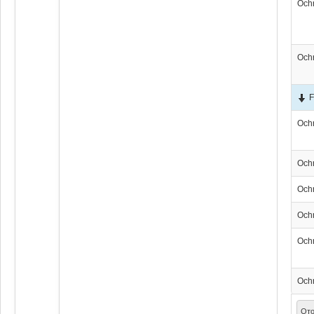
Och
Och
F
Och
Och
Och
Och
Och
Och
Ото