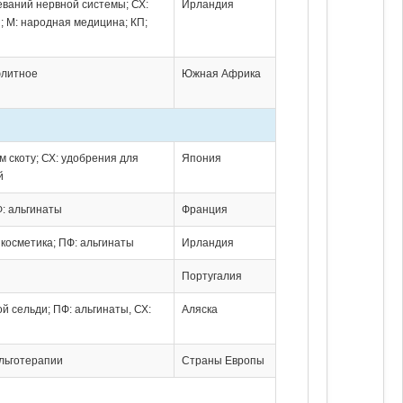
еваний нервной системы; СХ:
Ирландия
; М: народная медицина; КП;
юлитное
Южная Африка
рм скоту; СХ: удобрения для
Япония
й
Ф: альгинаты
Франция
 косметика; ПФ: альгинаты
Ирландия
Португалия
ой сельди; ПФ: альгинаты, СХ:
Аляска
альготерапии
Страны Европы