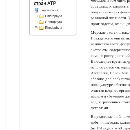
металлов, в том числе 
стран АТР
содержащих альгинаты.
Таксономия
получение из них фико
Chlorophyta
различной плотности. 
Ochrophyta
производства, от пище
Rhodophyta
Морские растения наход
Прежде всего они явля
количество азота, фосф
экстракты, содержащи
семян и росту растений
В последнее время мак
используются как корм
Австралии, Новой Зелан
абалоне (abalone), пит
поликультуре с беспоз
очистки воды от органи
кормом и убежищем для
вод, загрязненных сто
металлами.
В представленной ниже
добычи, методах культ
(из 134 родов) в 60 стр