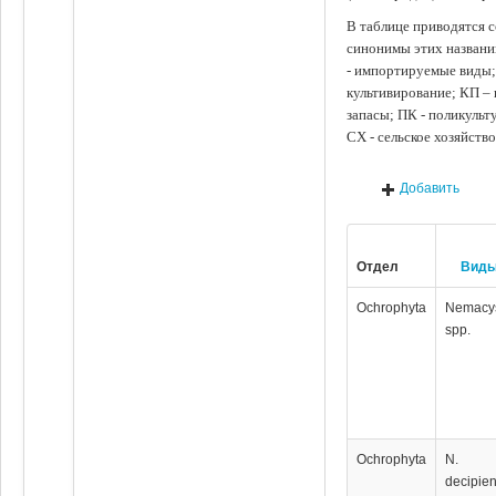
В таблице приводятся с
синонимы этих названи
- импортируемые виды;
культивирование; КП –
запасы; ПК - поликуль
СХ - сельское хозяйств
Добавить
Отдел
Вид
Ochrophyta
Nemacy
spp.
Ochrophyta
N.
decipie