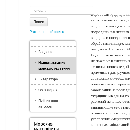
Водоросли традиционно
так и северных стран, 
Поиск
водоросли для еды соби
подводных плантациях 
Расширенный поиск
водоросли поступают на
обработанном виде, ка
или ульвы. В странах А
Введение
Водоросли называют "ов
их значение в питании 
Использование
активные пищевые доба
морских растений
применяют для улучшен
содержащую необходим
Литература
применяются в народно
заболеваний. В последн
Об авторах
медицине как для наруж
Публикации
растений используются 
авторов
защищающие ее от внеш
раковых заболеваний, 
укрепления иммунитета
Морские
кишечных заболеваний.
макрофиты