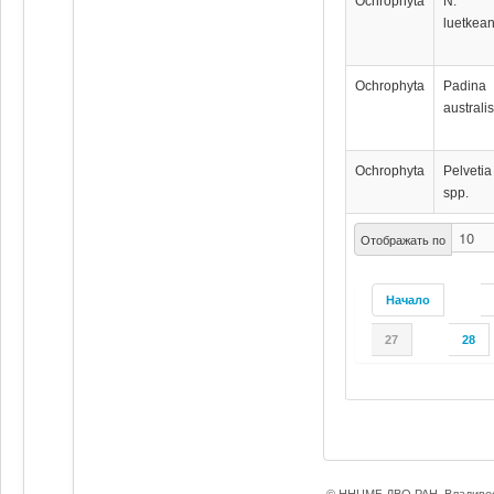
Ochrophyta
N.
luetkea
Ochrophyta
Padina
australi
Ochrophyta
Pelvetia
spp.
Отображать по
Начало
27
28
© ННЦМБ ДВО РАН, Владивос