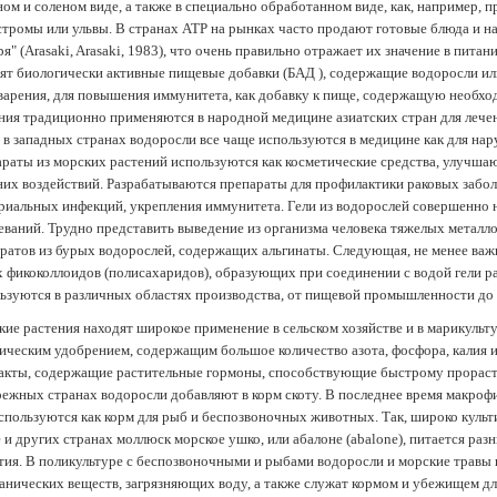
ом и соленом виде, а также в специально обработанном виде, как, например, 
тромы или ульвы. В странах АТР на рынках часто продают готовые блюда и н
ря" (Arasaki, Arasaki, 1983), что очень правильно отражает их значение в пит
ят биологически активные пищевые добавки (БАД ), содержащие водоросли и
арения, для повышения иммунитета, как добавку к пище, содержащую необх
ния традиционно применяются в народной медицине азиатских стран для лечен
 в западных странах водоросли все чаще используются в медицине как для нар
раты из морских растений используются как косметические средства, улучша
их воздействий. Разрабатываются препараты для профилактики раковых забол
риальных инфекций, укрепления иммунитета. Гели из водорослей совершенно
еваний. Трудно представить выведение из организма человека тяжелых металло
ратов из бурых водорослей, содержащих альгинаты. Следующая, не менее важн
х фикоколлоидов (полисахаридов), образующих при соединении с водой гели 
ьзуются в различных областях производства, от пищевой промышленности до
ие растения находят широкое применение в сельском хозяйстве и в марикульт
ическим удобрением, содержащим большое количество азота, фосфора, калия и
акты, содержащие растительные гормоны, способствующие быстрому прораст
ежных странах водоросли добавляют в корм скоту. В последнее время макроф
спользуются как корм для рыб и беспозвоночных животных. Так, широко культ
 и других странах моллюск морское ушко, или абалоне (abalone), питается ра
тия. В поликультуре с беспозвоночными и рыбами водоросли и морские травы
анических веществ, загрязняющих воду, а также служат кормом и убежищем 