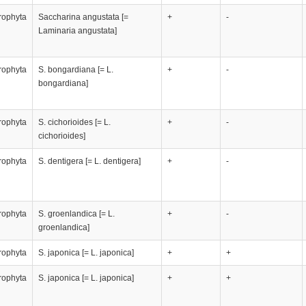
rophyta
Saccharina angustata [=
+
-
Laminaria angustata]
rophyta
S. bongardiana [= L.
+
-
bongardiana]
rophyta
S. cichorioides [= L.
+
-
cichorioides]
rophyta
S. dentigera [= L. dentigera]
+
-
rophyta
S. groenlandica [= L.
+
-
groenlandica]
rophyta
S. japonica [= L. japonica]
+
+
rophyta
S. japonica [= L. japonica]
+
+