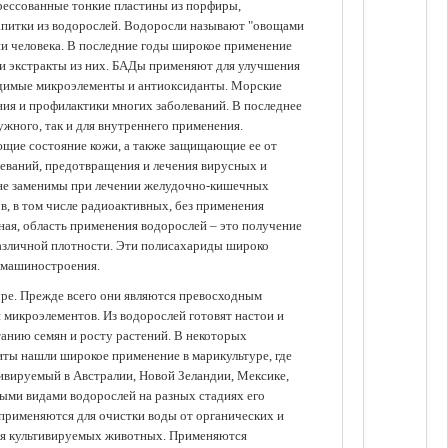
прессованные тонкие пластины из порфиры,
апитки из водорослей. Водоросли называют "овощами
ании человека. В последние годы широкое применение
ли экстракты из них. БАДы применяют для улучшения
одимые микроэлементы и антиоксиданты. Морские
ия и профилактики многих заболеваний. В последнее
ужного, так и для внутреннего применения.
ющие состояние кожи, а также защищающие ее от
еваний, предотвращения и лечения вирусных и
 не заменимы при лечении желудочно-кишечных
в, в том числе радиоактивных, без применения
ая, область применения водорослей – это получение
различной плотности. Эти полисахариды широко
 машиностроения.
уре. Прежде всего они являются превосходным
 микроэлементов. Из водорослей готовят настои и
анию семян и росту растений. В некоторых
иты нашли широкое применение в марикультуре, где
ивируемый в Австралии, Новой Зеландии, Мексике,
зными видами водорослей на разных стадиях его
 применяются для очистки воды от органических и
для культивируемых животных. Применяются