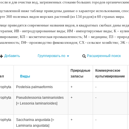
осли и для очистки вод, загрязненных стоками больших городов органически
дставленной ниже таблице приведены данные о характере использования, спос
рте 360 полезных видов морских растений (из 134 родов) в 60 странах мира.
лице приводятся современные названия видов, в квадратных скобках даны нед
терапия; ИВ - интродуцированные виды; ИМ - импортируемые виды; К – кули
ивирование; КП – косметическая промышленность; М – медицина; ПЗ – природн
шленность; ПФ - производство фикоколлоидов; СХ - сельское хозяйство; ЭК -
Добавить
Группировать по
Расширенный поиск
Природные
Коммерческое
ел
Виды
запасы
культивирование
rophyta
Postelsia palmaeformis
+
-
rophyta
Pseudolessonia laminarioides
+
-
[= Lessonia laminarioides]
rophyta
Saccharina angustata [=
+
-
Laminaria angustata]