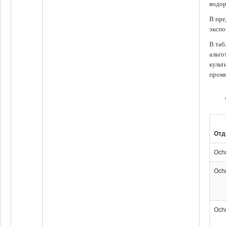
водор
В пре
экспо
В таб
альго
культ
промы
Отд
Och
Och
Och