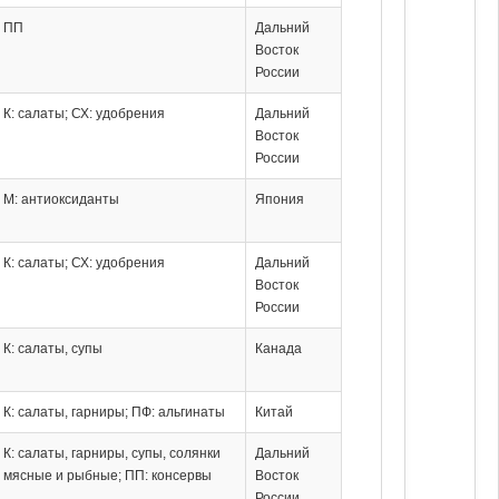
ПП
Дальний
Восток
России
К: салаты; СХ: удобрения
Дальний
Восток
России
М: антиоксиданты
Япония
К: салаты; СХ: удобрения
Дальний
Восток
России
К: салаты, супы
Канада
К: салаты, гарниры; ПФ: альгинаты
Китай
К: салаты, гарниры, супы, солянки
Дальний
мясные и рыбные; ПП: консервы
Восток
России