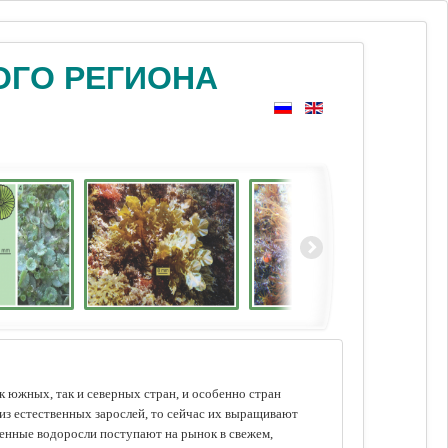
ОГО РЕГИОНА
 южных, так и северных стран, и особенно стран
из естественных зарослей, то сейчас их выращивают
щенные водоросли поступают на рынок в свежем,