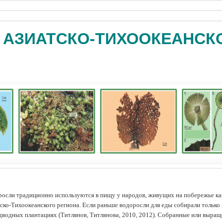
 АЗИАТСКО-ТИХООКЕАНСК
осли традиционно используются в пищу у народов, живущих на побережье как
ско-Тихоокеанского региона. Если раньше водоросли для еды собирали только 
дводных плантациях (Tитлянов, Титлянова, 2010, 2012). Собранные или выра