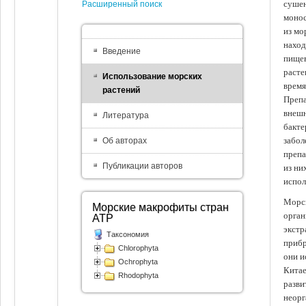
сушен
Расширенный поиск
монос
из мо
наход
Введение
пищев
расте
Использование морских
время
растений
Препа
внешн
Литература
бакте
забол
Об авторах
препа
Публикации авторов
из ни
испол
Морск
Морские макрофиты стран
орган
АТР
экстр
Таксономия
прибр
Chlorophyta
они и
Ochrophyta
Китае
Rhodophyta
разви
неорг