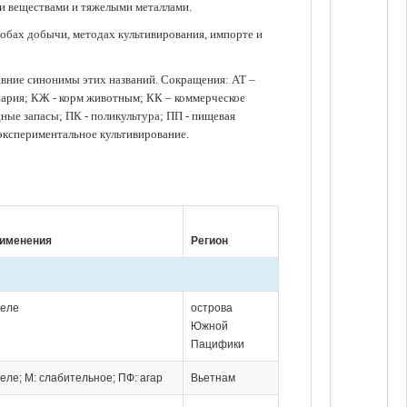
ми веществами и тяжелыми металлами.
обах добычи, методах культивирования, импорте и
авние синонимы этих названий. Сокращения: АТ –
нария; КЖ - корм животным; КК – коммерческое
ые запасы; ПК - поликультура; ПП - пищевая
 экспериментальное культивирование.
рименения
Регион
желе
острова
Южной
Пацифики
желе; М: слабительное; ПФ: агар
Вьетнам