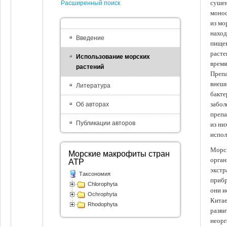
сушен
Расширенный поиск
монос
из мо
наход
Введение
пищев
расте
Использование морских
время
растений
Препа
внешн
Литература
бакте
забол
Об авторах
препа
Публикации авторов
из ни
испол
Морск
Морские макрофиты стран
орган
АТР
экстр
Таксономия
прибр
Chlorophyta
они и
Ochrophyta
Китае
Rhodophyta
разви
неорг