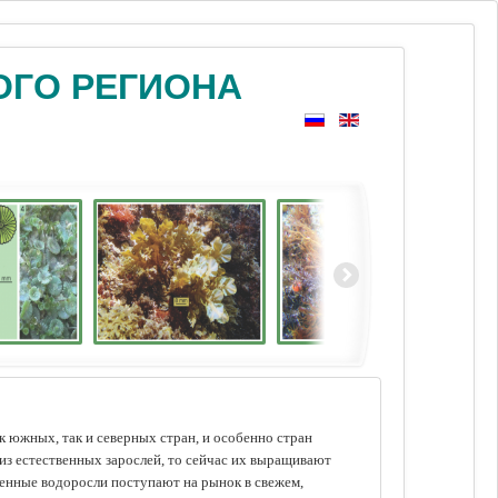
ОГО РЕГИОНА
 южных, так и северных стран, и особенно стран
из естественных зарослей, то сейчас их выращивают
щенные водоросли поступают на рынок в свежем,