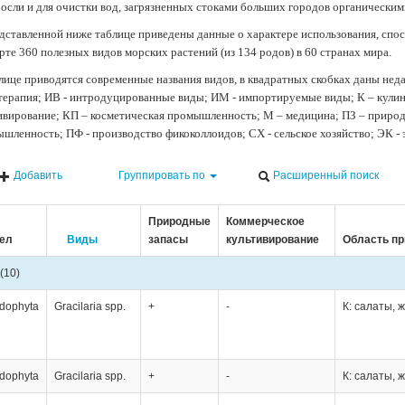
осли и для очистки вод, загрязненных стоками больших городов органически
дставленной ниже таблице приведены данные о характере использования, спос
рте 360 полезных видов морских растений (из 134 родов) в 60 странах мира.
лице приводятся современные названия видов, в квадратных скобках даны нед
терапия; ИВ - интродуцированные виды; ИМ - импортируемые виды; К – кули
ивирование; КП – косметическая промышленность; М – медицина; ПЗ – природн
шленность; ПФ - производство фикоколлоидов; СХ - сельское хозяйство; ЭК -
Добавить
Группировать по
Расширенный поиск
Природные
Коммерческое
ел
Виды
запасы
культивирование
Область п
(10)
dophyta
Gracilaria spp.
+
-
К: салаты, 
dophyta
Gracilaria spp.
+
-
К: салаты, 