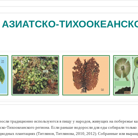
 АЗИАТСКО-ТИХООКЕАНСК
осли традиционно используются в пищу у народов, живущих на побережье как
ско-Тихоокеанского региона. Если раньше водоросли для еды собирали только 
дводных плантациях (Tитлянов, Титлянова, 2010, 2012). Собранные или выра