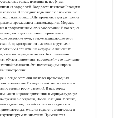
прессованные тонкие пластины из порфиры,
апитки из водорослей. Водоросли называют "овощами
ании человека. В последние годы широкое применение
ли экстракты из них. БАДы применяют для улучшения
одимые микроэлементы и антиоксиданты. Морские
ия и профилактики многих заболеваний. В последнее
ужного, так и для внутреннего применения.
ющие состояние кожи, а также защищающие ее от
еваний, предотвращения и лечения вирусных и
 не заменимы при лечении желудочно-кишечных
в, в том числе радиоактивных, без применения
ая, область применения водорослей – это получение
различной плотности. Эти полисахариды широко
 машиностроения.
уре. Прежде всего они являются превосходным
 микроэлементов. Из водорослей готовят настои и
анию семян и росту растений. В некоторых
иты нашли широкое применение в марикультуре, где
ивируемый в Австралии, Новой Зеландии, Мексике,
зными видами водорослей на разных стадиях его
 применяются для очистки воды от органических и
для культивируемых животных. Применяются