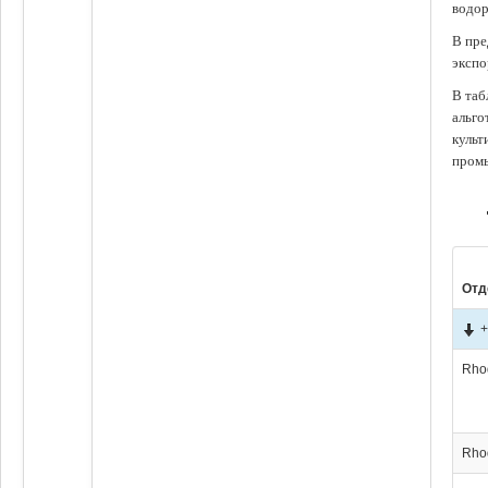
водор
В пре
экспо
В таб
альго
культ
промы
Отд
+
Rho
Rho