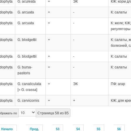
dophyta
G. aculeata
+
ЭК
КЖ: корм д
dophyta
G. arcuata
+
-
К: салаты
dophyta
G. arcuata
+
-
К: желе; КЖ
регуляторы
dophyta
G. blodgettii
+
-
К: салаты, 
болезней, с
dophyta
G. blodgettii
+
-
К: салаты
dophyta
G. bursa-
+
-
К: салаты
pastoris
dophyta
G. canaliculata
+
ЭК
ПФ: агар
[= G. crassa]
dophyta
G. cervicornis
+
+
КЖ: для кре
Страница 58 из 85
бражать по
Начало
Пред.
53
54
55
56