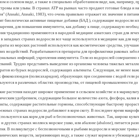
ом и соленом виде, а также в специально обработанном виде, как, например, 
тромы или ульвы. В странах АТР на рынках часто продают готовые блюда и н
ря" (Arasaki, Arasaki, 1983), что очень правильно отражает их значение в пит
ят биологически активные пищевые добавки (БАД ), содержащие водоросли и
арения, для повышения иммунитета, как добавку к пище, содержащую необх
ния традиционно применяются в народной медицине азиатских стран для лечен
 в западных странах водоросли все чаще используются в медицине как для нар
раты из морских растений используются как косметические средства, улучша
их воздействий. Разрабатываются препараты для профилактики раковых забол
риальных инфекций, укрепления иммунитета. Гели из водорослей совершенно
еваний. Трудно представить выведение из организма человека тяжелых металло
ратов из бурых водорослей, содержащих альгинаты. Следующая, не менее важн
х фикоколлоидов (полисахаридов), образующих при соединении с водой гели 
ьзуются в различных областях производства, от пищевой промышленности до
ие растения находят широкое применение в сельском хозяйстве и в марикульт
ическим удобрением, содержащим большое количество азота, фосфора, калия и
акты, содержащие растительные гормоны, способствующие быстрому прораст
ежных странах водоросли добавляют в корм скоту. В последнее время макроф
спользуются как корм для рыб и беспозвоночных животных. Так, широко культ
 и других странах моллюск морское ушко, или абалоне (abalone), питается ра
тия. В поликультуре с беспозвоночными и рыбами водоросли и морские травы
анических веществ, загрязняющих воду, а также служат кормом и убежищем 