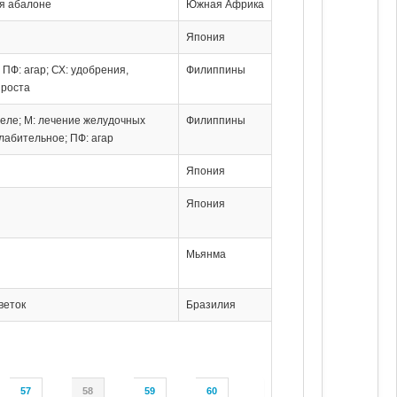
ля абалоне
Южная Африка
Япония
; ПФ: агар; СХ: удобрения,
Филиппины
 роста
желе; М: лечение желудочных
Филиппины
лабительное; ПФ: агар
Япония
Япония
Мьянма
веток
Бразилия
57
58
59
60