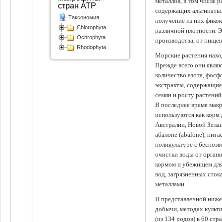
металлов, в том числе 
стран АТР
содержащих альгинаты.
Таксономия
получение из них фико
Chlorophyta
различной плотности. 
Ochrophyta
производства, от пище
Rhodophyta
Морские растения наход
Прежде всего они явля
количество азота, фосф
экстракты, содержащи
семян и росту растений
В последнее время мак
используются как корм
Австралии, Новой Зелан
абалоне (abalone), пит
поликультуре с беспоз
очистки воды от органи
кормом и убежищем для
вод, загрязненных сто
металлами.
В представленной ниже
добычи, методах культ
(из 134 родов) в 60 стр