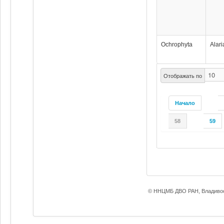
Ochrophyta
Alari
Отображать по
Начало
58
59
© ННЦМБ ДВО РАН, Владивос