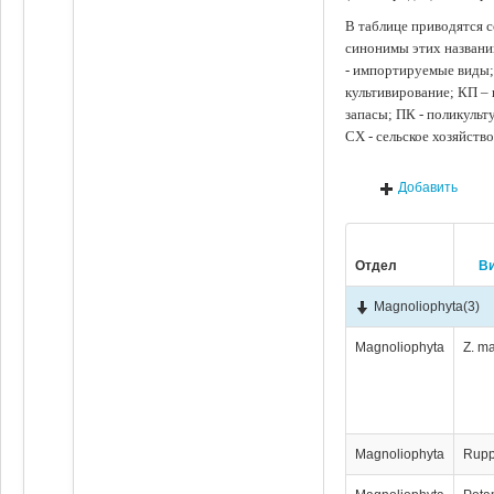
В таблице приводятся с
синонимы этих названи
- импортируемые виды;
культивирование; КП –
запасы; ПК - поликуль
СХ - сельское хозяйств
Добавить
Отдел
В
Magnoliophyta
(3)
Magnoliophyta
Z. m
Magnoliophyta
Rupp