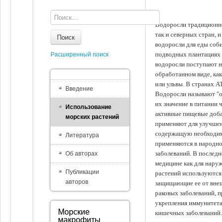
Водоросли традиционно
так и северных стран, 
Поиск
водоросли для еды соби
подводных плантациях 
Расширенный поиск
водоросли поступают на
обработанном виде, ка
или ульвы. В странах А
Введение
Водоросли называют "ов
их значение в питании 
Использование
активные пищевые доба
морских растений
применяют для улучшен
содержащую необходим
Литература
применяются в народно
заболеваний. В последн
Об авторах
медицине как для наруж
Публикации
растений используются 
авторов
защищающие ее от внеш
раковых заболеваний, 
укрепления иммунитета
Морские
кишечных заболеваний.
макрофиты