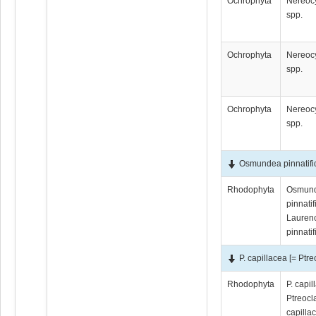
Ochrophyta
Nereocy
spp.
Ochrophyta
Nereocy
spp.
Ochrophyta
Nereocy
spp.
Osmundea pinnatifid
Rhodophyta
Osmun
pinnatif
Lauren
pinnatif
P. capillacea [= Ptr
Rhodophyta
P. capil
Ptreocl
capilla