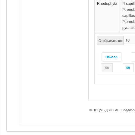
Rhodophyta
P. capil
Ptreocl
capilla
Pterocl
pyramid
Отображать по
Начало
58
59
© ННЦМБ ДВО РАН, Владивос