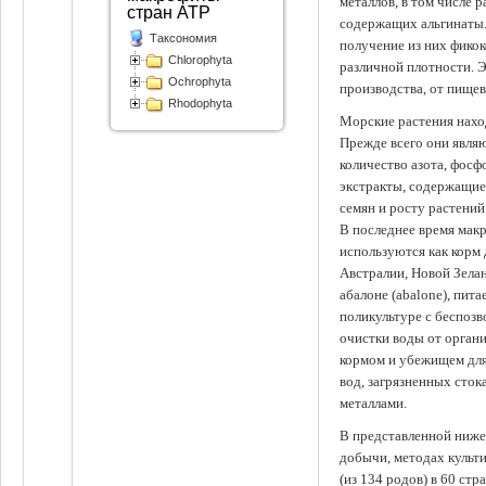
металлов, в том числе 
стран АТР
содержащих альгинаты.
Таксономия
получение из них фико
Chlorophyta
различной плотности. 
Ochrophyta
производства, от пище
Rhodophyta
Морские растения наход
Прежде всего они явля
количество азота, фосф
экстракты, содержащи
семян и росту растений
В последнее время мак
используются как корм
Австралии, Новой Зелан
абалоне (abalone), пит
поликультуре с беспоз
очистки воды от органи
кормом и убежищем для
вод, загрязненных сто
металлами.
В представленной ниже
добычи, методах культ
(из 134 родов) в 60 стр