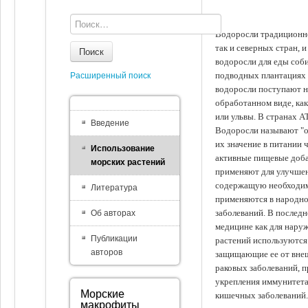
Водоросли традиционно
так и северных стран, 
Поиск
водоросли для еды соби
подводных плантациях 
Расширенный поиск
водоросли поступают на
обработанном виде, ка
или ульвы. В странах А
Введение
Водоросли называют "ов
их значение в питании 
Использование
активные пищевые доба
морских растений
применяют для улучшен
содержащую необходим
Литература
применяются в народно
заболеваний. В последн
Об авторах
медицине как для наруж
Публикации
растений используются 
авторов
защищающие ее от внеш
раковых заболеваний, 
укрепления иммунитета
Морские
кишечных заболеваний.
макрофиты