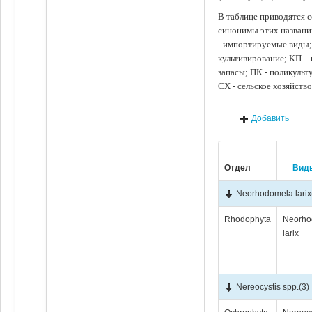
В таблице приводятся с
синонимы этих названи
- импортируемые виды;
культивирование; КП –
запасы; ПК - поликуль
СХ - сельское хозяйств
Добавить
Отдел
Вид
Neorhodomela larix
Rhodophyta
Neorho
larix
Nereocystis spp.
(3)