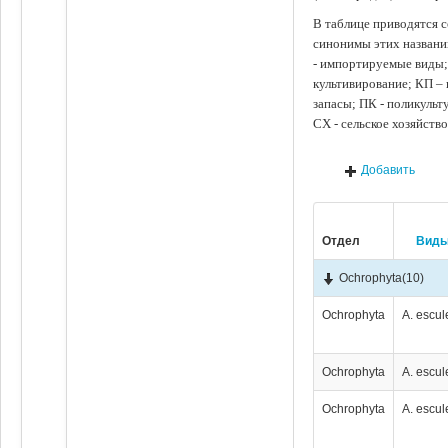
В таблице приводятся с
синонимы этих названи
- импортируемые виды;
культивирование; КП –
запасы; ПК - поликуль
СХ - сельское хозяйств
Добавить
Отдел
Вид
Ochrophyta
(10)
Ochrophyta
A. escul
Ochrophyta
A. escul
Ochrophyta
A. escul