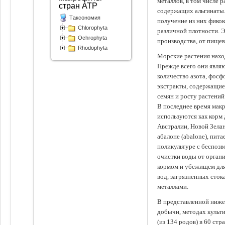
металлов, в том числе 
стран АТР
содержащих альгинаты.
Таксономия
получение из них фико
Chlorophyta
различной плотности. 
Ochrophyta
производства, от пище
Rhodophyta
Морские растения наход
Прежде всего они явля
количество азота, фосф
экстракты, содержащи
семян и росту растений
В последнее время мак
используются как корм
Австралии, Новой Зелан
абалоне (abalone), пит
поликультуре с беспоз
очистки воды от органи
кормом и убежищем для
вод, загрязненных сто
металлами.
В представленной ниже
добычи, методах культ
(из 134 родов) в 60 стр