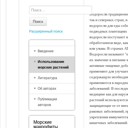
Водоросли традиционно
так и северных стран, 
Поиск
водоросли для еды соби
подводных плантациях 
Расширенный поиск
водоросли поступают на
обработанном виде, ка
или ульвы. В странах А
Введение
Водоросли называют "ов
их значение в питании 
Использование
активные пищевые доба
морских растений
применяют для улучшен
содержащую необходим
Литература
применяются в народно
заболеваний. В последн
Об авторах
медицине как для наруж
Публикации
растений используются 
авторов
защищающие ее от внеш
раковых заболеваний, 
укрепления иммунитета
Морские
кишечных заболеваний.
макрофиты