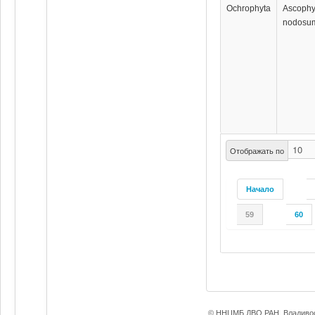
Ochrophyta
Ascophy
nodosu
Отображать по
Начало
59
60
© ННЦМБ ДВО РАН, Владивос