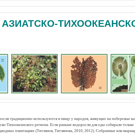
 АЗИАТСКО-ТИХООКЕАНСК
осли традиционно используются в пищу у народов, живущих на побережье как
ско-Тихоокеанского региона. Если раньше водоросли для еды собирали только 
дводных плантациях (Tитлянов, Титлянова, 2010, 2012). Собранные или выра