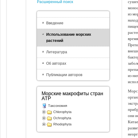
сушен
Расширенный поиск
монос
из мо
наход
Введение
пищев
расте
Использование морских
время
растений
Препа
внешн
Литература
бакте
забол
Об авторах
препа
Публикации авторов
из ни
испол
Морск
Морские макрофиты стран
орган
АТР
экстр
Таксономия
прибр
Chlorophyta
они и
Ochrophyta
Китае
Rhodophyta
разви
неорг