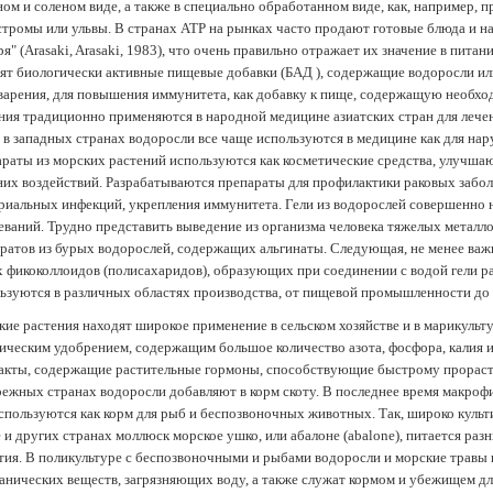
ом и соленом виде, а также в специально обработанном виде, как, например, 
тромы или ульвы. В странах АТР на рынках часто продают готовые блюда и н
ря" (Arasaki, Arasaki, 1983), что очень правильно отражает их значение в пит
ят биологически активные пищевые добавки (БАД ), содержащие водоросли и
арения, для повышения иммунитета, как добавку к пище, содержащую необх
ния традиционно применяются в народной медицине азиатских стран для лечен
 в западных странах водоросли все чаще используются в медицине как для нар
раты из морских растений используются как косметические средства, улучша
их воздействий. Разрабатываются препараты для профилактики раковых забол
риальных инфекций, укрепления иммунитета. Гели из водорослей совершенно
еваний. Трудно представить выведение из организма человека тяжелых металло
ратов из бурых водорослей, содержащих альгинаты. Следующая, не менее важн
х фикоколлоидов (полисахаридов), образующих при соединении с водой гели 
ьзуются в различных областях производства, от пищевой промышленности до
ие растения находят широкое применение в сельском хозяйстве и в марикульт
ическим удобрением, содержащим большое количество азота, фосфора, калия и
акты, содержащие растительные гормоны, способствующие быстрому прораст
ежных странах водоросли добавляют в корм скоту. В последнее время макроф
спользуются как корм для рыб и беспозвоночных животных. Так, широко культ
 и других странах моллюск морское ушко, или абалоне (abalone), питается ра
тия. В поликультуре с беспозвоночными и рыбами водоросли и морские травы
анических веществ, загрязняющих воду, а также служат кормом и убежищем 