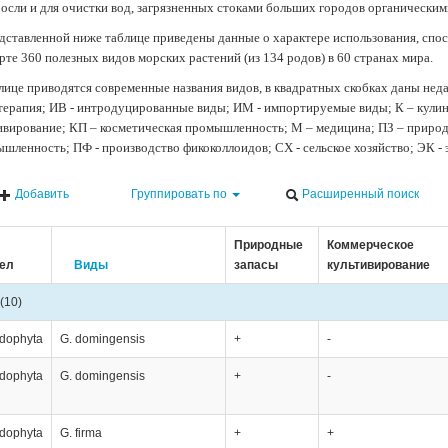
осли и для очистки вод, загрязненных стоками больших городов органически
дставленной ниже таблице приведены данные о характере использования, спос
рте 360 полезных видов морских растений (из 134 родов) в 60 странах мира.
лице приводятся современные названия видов, в квадратных скобках даны нед
терапия; ИВ - интродуцированные виды; ИМ - импортируемые виды; К – кули
ивирование; КП – косметическая промышленность; М – медицина; ПЗ – природн
шленность; ПФ - производство фикоколлоидов; СХ - сельское хозяйство; ЭК -
Добавить
Группировать по
Расширенный поиск
Природные
Коммерческое
ел
Виды
запасы
культивирование
(10)
dophyta
G. domingensis
+
-
dophyta
G. domingensis
+
-
dophyta
G. firma
+
+