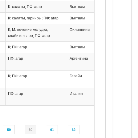
К: салаты; ПФ: агар
Вьетнам
К: салаты, гарниры; ПФ: агар
Вьетнам
К; М: лечение желудка,
Филиппины
слабительное; ПФ: агар
К; ПФ: агар
Вьетнам
ПФ: агар
Аргентина
К; ПФ: агар
Гавайи
ПФ: агар
Италия
59
60
61
62