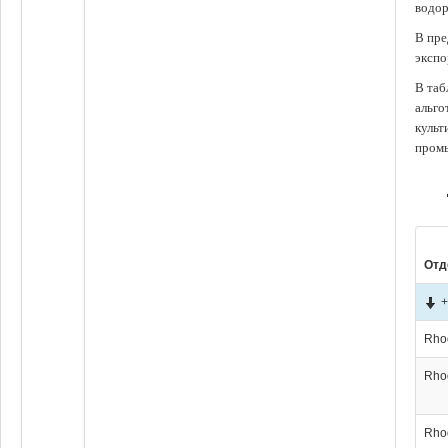
водор
В пре
экспо
В таб
альго
культ
промы
Отд
+
Rho
Rho
Rho