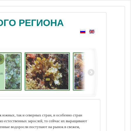
ОГО РЕГИОНА
 южных, так и северных стран, и особенно стран
из естественных зарослей, то сейчас их выращивают
щенные водоросли поступают на рынок в свежем,