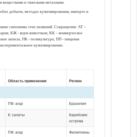
ми веществами и тяжелыми металлами.
обах добычи, методах культивирования, импорте и
авние синонимы этих названий. Сокращения: АТ –
нария; КЖ - корм животным; КК – коммерческое
ые запасы; ПК - поликультура; ПП - пищевая
 экспериментальное культивирование.
Область применения
Регион
ПФ: агар
Бразилия
К: салаты
Карибские
острова
ПФ: агар
Филиппины