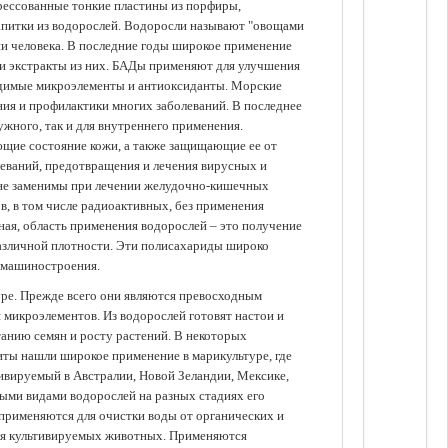
прессованные тонкие пластины из порфиры,
апитки из водорослей. Водоросли называют "овощами
ании человека. В последние годы широкое применение
ли экстракты из них. БАДы применяют для улучшения
одимые микроэлементы и антиоксиданты. Морские
ия и профилактики многих заболеваний. В последнее
ужного, так и для внутреннего применения.
ющие состояние кожи, а также защищающие ее от
еваний, предотвращения и лечения вирусных и
 не заменимы при лечении желудочно-кишечных
в, в том числе радиоактивных, без применения
ая, область применения водорослей – это получение
различной плотности. Эти полисахариды широко
 машиностроения.
уре. Прежде всего они являются превосходным
 микроэлементов. Из водорослей готовят настои и
анию семян и росту растений. В некоторых
иты нашли широкое применение в марикультуре, где
ивируемый в Австралии, Новой Зеландии, Мексике,
зными видами водорослей на разных стадиях его
 применяются для очистки воды от органических и
для культивируемых животных. Применяются