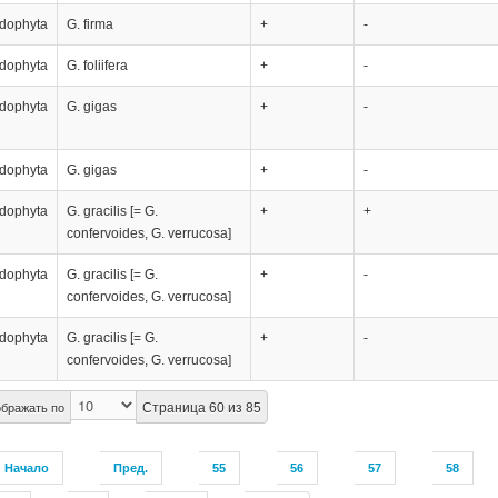
dophyta
G. firma
+
-
dophyta
G. foliifera
+
-
dophyta
G. gigas
+
-
dophyta
G. gigas
+
-
dophyta
G. gracilis [= G.
+
+
confervoides, G. verrucosa]
dophyta
G. gracilis [= G.
+
-
confervoides, G. verrucosa]
dophyta
G. gracilis [= G.
+
-
confervoides, G. verrucosa]
Страница 60 из 85
бражать по
Начало
Пред.
55
56
57
58