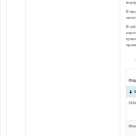
водор
В пре
экспо
В таб
альго
культ
промы
Отд
Och
Rho