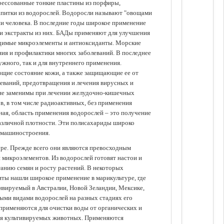
прессованные тонкие пластины из порфиры,
апитки из водорослей. Водоросли называют "овощами
ании человека. В последние годы широкое применение
ли экстракты из них. БАДы применяют для улучшения
одимые микроэлементы и антиоксиданты. Морские
ия и профилактики многих заболеваний. В последнее
ужного, так и для внутреннего применения.
ющие состояние кожи, а также защищающие ее от
еваний, предотвращения и лечения вирусных и
 не заменимы при лечении желудочно-кишечных
в, в том числе радиоактивных, без применения
ая, область применения водорослей – это получение
различной плотности. Эти полисахариды широко
 машиностроения.
уре. Прежде всего они являются превосходным
 микроэлементов. Из водорослей готовят настои и
анию семян и росту растений. В некоторых
иты нашли широкое применение в марикультуре, где
ивируемый в Австралии, Новой Зеландии, Мексике,
зными видами водорослей на разных стадиях его
 применяются для очистки воды от органических и
для культивируемых животных. Применяются