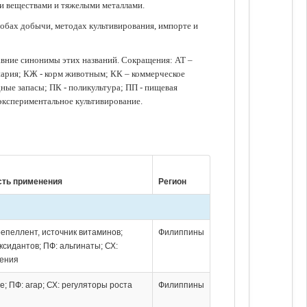
ми веществами и тяжелыми металлами.
обах добычи, методах культивирования, импорте и
авние синонимы этих названий. Сокращения: АТ –
нария; КЖ - корм животным; КК – коммерческое
ые запасы; ПК - поликультура; ПП - пищевая
 экспериментальное культивирование.
ть применения
Регион
 репеллент, источник витаминов;
Филиппины
ксидантов; ПФ: альгинаты; СХ:
ения
е; ПФ: агар; СХ: регуляторы роста
Филиппины