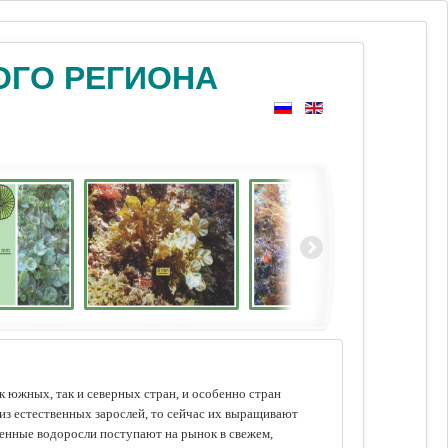
ОГО РЕГИОНА
 южных, так и северных стран, и особенно стран
из естественных зарослей, то сейчас их выращивают
щенные водоросли поступают на рынок в свежем,