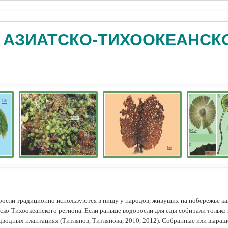
 АЗИАТСКО-ТИХООКЕАНСК
осли традиционно используются в пищу у народов, живущих на побережье как
ско-Тихоокеанского региона. Если раньше водоросли для еды собирали только 
дводных плантациях (Tитлянов, Титлянова, 2010, 2012). Собранные или выра