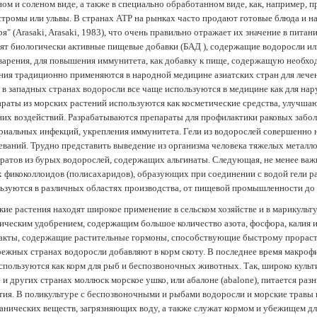
ом и соленом виде, а также в специально обработанном виде, как, например, 
тромы или ульвы. В странах АТР на рынках часто продают готовые блюда и н
ря" (Arasaki, Arasaki, 1983), что очень правильно отражает их значение в пит
ят биологически активные пищевые добавки (БАД ), содержащие водоросли и
арения, для повышения иммунитета, как добавку к пище, содержащую необх
ния традиционно применяются в народной медицине азиатских стран для лечен
 в западных странах водоросли все чаще используются в медицине как для нар
раты из морских растений используются как косметические средства, улучша
их воздействий. Разрабатываются препараты для профилактики раковых забол
риальных инфекций, укрепления иммунитета. Гели из водорослей совершенно
еваний. Трудно представить выведение из организма человека тяжелых металло
ратов из бурых водорослей, содержащих альгинаты. Следующая, не менее важн
х фикоколлоидов (полисахаридов), образующих при соединении с водой гели 
ьзуются в различных областях производства, от пищевой промышленности до
ие растения находят широкое применение в сельском хозяйстве и в марикульт
ическим удобрением, содержащим большое количество азота, фосфора, калия и
акты, содержащие растительные гормоны, способствующие быстрому прораст
ежных странах водоросли добавляют в корм скоту. В последнее время макроф
спользуются как корм для рыб и беспозвоночных животных. Так, широко культ
 и других странах моллюск морское ушко, или абалоне (abalone), питается ра
тия. В поликультуре с беспозвоночными и рыбами водоросли и морские травы
анических веществ, загрязняющих воду, а также служат кормом и убежищем 