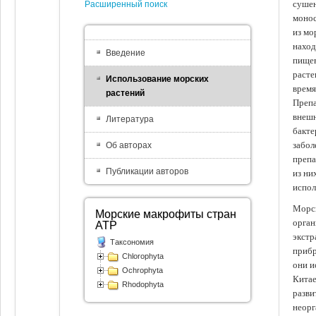
сушен
Расширенный поиск
монос
из мо
наход
Введение
пищев
расте
Использование морских
время
растений
Препа
внешн
Литература
бакте
забол
Об авторах
препа
Публикации авторов
из ни
испол
Морск
Морские макрофиты стран
орган
АТР
экстр
Таксономия
прибр
Chlorophyta
они и
Ochrophyta
Китае
Rhodophyta
разви
неорг