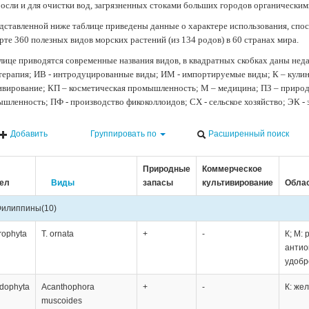
осли и для очистки вод, загрязненных стоками больших городов органически
дставленной ниже таблице приведены данные о характере использования, спос
рте 360 полезных видов морских растений (из 134 родов) в 60 странах мира.
лице приводятся современные названия видов, в квадратных скобках даны нед
терапия; ИВ - интродуцированные виды; ИМ - импортируемые виды; К – кули
ивирование; КП – косметическая промышленность; М – медицина; ПЗ – природн
шленность; ПФ - производство фикоколлоидов; СХ - сельское хозяйство; ЭК -
Добавить
Группировать по
Расширенный поиск
Природные
Коммерческое
ел
Виды
запасы
культивирование
Облас
Филиппины
(10)
rophyta
T. ornata
+
-
К; М:
антио
удобр
dophyta
Acanthophora
+
-
К: жел
muscoides