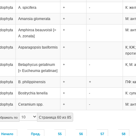
dophyta
A. spicifera
+
-
К: жел
dophyta
Amansia glomerata
+
-
М: ан
dophyta
Amphiroa beauvoisii [=
+
-
М: ан
A. zonata]
dophyta
Asparagopsis taxiformis
+
-
К; КЖ
проти
dophyta
Betaphycus gelatinum
+
-
К; М:
[= Eucheuma gelatinae]
dophyta
B. philippinensis
+
+
ПФ: к
dophyta
Bostrychia tenella
+
-
К: су
dophyta
Ceramium spp.
+
-
М: ан
Страница 60 из 85
бражать по
Начало
Пред.
55
56
57
58