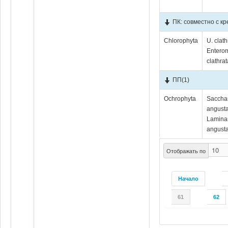
ПК: совместно с к
Chlorophyta
U. clath
Entero
clathrat
ПП
(1)
Ochrophyta
Saccha
angusta
Lamina
angusta
Отображать по
Начало
61
62