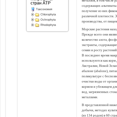
металлов, в том числе 
стран АТР
содержащих альгинаты.
Таксономия
получение из них фико
Chlorophyta
различной плотности. 
Ochrophyta
производства, от пище
Rhodophyta
Морские растения наход
Прежде всего они явля
количество азота, фосф
экстракты, содержащи
семян и росту растений
В последнее время мак
используются как корм
Австралии, Новой Зелан
абалоне (abalone), пит
поликультуре с беспоз
очистки воды от органи
кормом и убежищем для
вод, загрязненных сто
металлами.
В представленной ниже
добычи, методах культ
(из 134 родов) в 60 стр