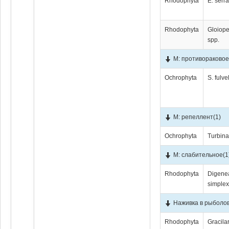
Rhodophyta
E. serr
Rhodophyta
Gloiope
spp.
М: противораковое
Ochrophyta
S. fulv
М: репеллент
(1)
Ochrophyta
Turbina
М: слабительное
(1
Rhodophyta
Digene
simple
Наживка в рыболо
Rhodophyta
Gracila