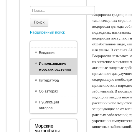
Водоросли традиционно
так и северных стран, 
Поиск
водоросли для еды соби
подводных плантациях 
Расширенный поиск
водоросли поступают на
обработанном виде, ка
или ульвы. В странах А
Введение
Водоросли называют "ов
их значение в питании 
Использование
активные пищевые доба
морских растений
применяют для улучшен
содержащую необходим
Литература
применяются в народно
заболеваний. В последн
Об авторах
медицине как для наруж
Публикации
растений используются 
авторов
защищающие ее от внеш
раковых заболеваний, 
укрепления иммунитета
Морские
кишечных заболеваний.
макрофиты