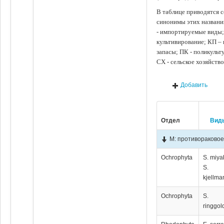
В таблице приводятся с
синонимы этих названи
- импортируемые виды;
культивирование; КП –
запасы; ПК - поликуль
СХ - сельское хозяйств
Добавить
Отдел
Вид
М: противораково
Ochrophyta
S. miya
S.
kjellma
Ochrophyta
S.
ringgo