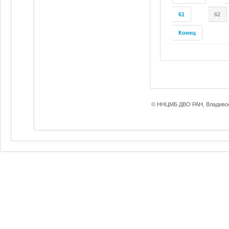
61
62
Конец
© ННЦМБ ДВО РАН, Владивос