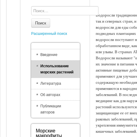
Водоросли традиционно
так и северных стран, 
Поиск
водоросли для еды соби
подводных плантациях 
Расширенный поиск
водоросли поступают на
обработанном виде, ка
или ульвы. В странах А
Введение
Водоросли называют "ов
их значение в питании 
Использование
активные пищевые доба
морских растений
применяют для улучшен
содержащую необходим
Литература
применяются в народно
заболеваний. В последн
Об авторах
медицине как для наруж
Публикации
растений используются 
авторов
защищающие ее от внеш
раковых заболеваний, 
укрепления иммунитета
Морские
кишечных заболеваний.
макрофиты