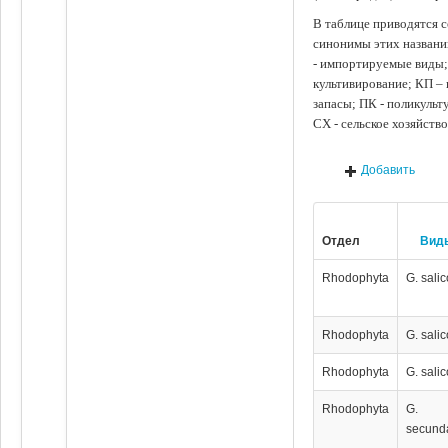
В таблице приводятся с
синонимы этих названи
- импортируемые виды;
культивирование; КП –
запасы; ПК - поликуль
СХ - сельское хозяйств
Добавить
Отдел
Вид
Rhodophyta
G. salic
Rhodophyta
G. salic
Rhodophyta
G. salic
Rhodophyta
G.
secund