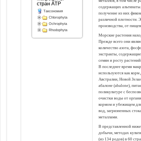
металлов, в том числе 
стран АТР
содержащих альгинаты.
Таксономия
получение из них фико
Chlorophyta
различной плотности. 
Ochrophyta
производства, от пище
Rhodophyta
Морские растения наход
Прежде всего они явля
количество азота, фосф
экстракты, содержащи
семян и росту растений
В последнее время мак
используются как корм
Австралии, Новой Зелан
абалоне (abalone), пит
поликультуре с беспоз
очистки воды от органи
кормом и убежищем для
вод, загрязненных сто
металлами.
В представленной ниже
добычи, методах культ
(из 134 родов) в 60 стр