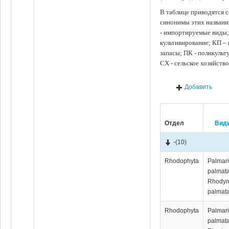
В таблице приводятся с
синонимы этих названи
- импортируемые виды;
культивирование; КП –
запасы; ПК - поликуль
СХ - сельское хозяйств
Добавить
Отдел
Вид
-
(10)
Rhodophyta
Palmar
palmata
Rhody
palmata
Rhodophyta
Palmar
palmata