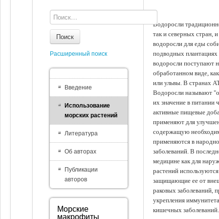
Водоросли традиционно
так и северных стран, 
Поиск
водоросли для еды соби
подводных плантациях 
Расширенный поиск
водоросли поступают на
обработанном виде, ка
или ульвы. В странах А
Введение
Водоросли называют "ов
их значение в питании 
Использование
активные пищевые доба
морских растений
применяют для улучшен
содержащую необходим
Литература
применяются в народно
заболеваний. В последн
Об авторах
медицине как для наруж
Публикации
растений используются 
авторов
защищающие ее от внеш
раковых заболеваний, 
укрепления иммунитета
Морские
кишечных заболеваний.
макрофиты