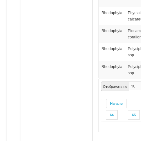
Rhodophyta
Phymat
calcar
Rhodophyta
Plocam
corallo
Rhodophyta
Polysip
spp.
Rhodophyta
Polysip
spp.
Отображать по
Начало
64
65