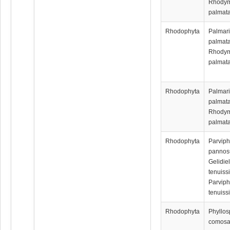
Rhody
palmata
Rhodophyta
Palmar
palmata
Rhody
palmata
Rhodophyta
Palmar
palmata
Rhody
palmata
Rhodophyta
Parvip
pannos
Gelidiel
tenuiss
Parvip
tenuiss
Rhodophyta
Phyllos
comos