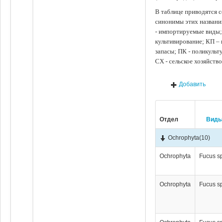
В таблице приводятся с
синонимы этих названи
- импортируемые виды;
культивирование; КП –
запасы; ПК - поликуль
СХ - сельское хозяйств
Добавить
Отдел
Вид
Ochrophyta
(10)
Ochrophyta
Fucus s
Ochrophyta
Fucus s