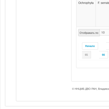
Ochrophyta
F. serrat
Отображать по
Начало
65
66
© ННЦМБ ДВО РАН, Владивос