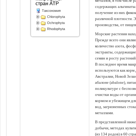
металлов, в том числе 
стран АТР
содержащих альгинаты.
Таксономия
получение из них фико
Chlorophyta
различной плотности. 
Ochrophyta
производства, от пище
Rhodophyta
Морские растения наход
Прежде всего они явля
количество азота, фосф
экстракты, содержащи
семян и росту растений
В последнее время мак
используются как корм
Австралии, Новой Зелан
абалоне (abalone), пит
поликультуре с беспоз
очистки воды от органи
кормом и убежищем для
вод, загрязненных сто
металлами.
В представленной ниже
добычи, методах культ
(из 134 родов) в 60 стр