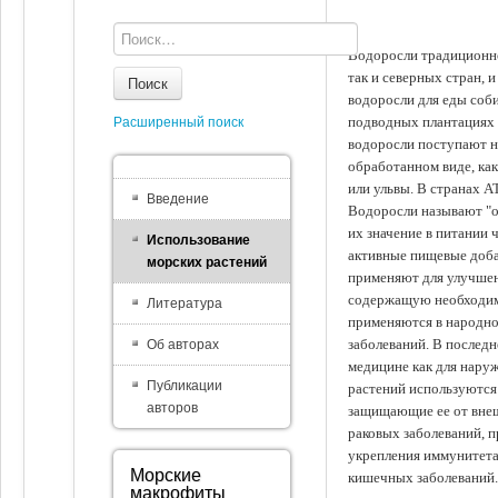
Водоросли традиционно
так и северных стран, 
Поиск
водоросли для еды соби
подводных плантациях 
Расширенный поиск
водоросли поступают на
обработанном виде, ка
или ульвы. В странах А
Введение
Водоросли называют "ов
их значение в питании 
Использование
активные пищевые доба
морских растений
применяют для улучшен
содержащую необходим
Литература
применяются в народно
заболеваний. В последн
Об авторах
медицине как для наруж
Публикации
растений используются 
авторов
защищающие ее от внеш
раковых заболеваний, 
укрепления иммунитета
Морские
кишечных заболеваний.
макрофиты