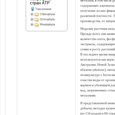
металлов, в том числе 
стран АТР
содержащих альгинаты.
Таксономия
получение из них фико
Chlorophyta
различной плотности. 
Ochrophyta
производства, от пище
Rhodophyta
Морские растения наход
Прежде всего они явля
количество азота, фосф
экстракты, содержащи
семян и росту растений
В последнее время мак
используются как корм
Австралии, Новой Зелан
абалоне (abalone), пит
поликультуре с беспоз
очистки воды от органи
кормом и убежищем для
вод, загрязненных сто
металлами.
В представленной ниже
добычи, методах культ
(из 134 родов) в 60 стр