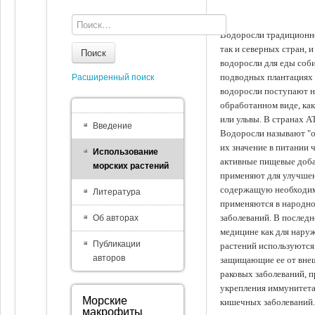
Водоросли традиционно
так и северных стран, 
Поиск
водоросли для еды соби
подводных плантациях 
Расширенный поиск
водоросли поступают на
обработанном виде, ка
или ульвы. В странах А
Введение
Водоросли называют "ов
их значение в питании 
Использование
активные пищевые доба
морских растений
применяют для улучшен
содержащую необходим
Литература
применяются в народно
заболеваний. В последн
Об авторах
медицине как для наруж
Публикации
растений используются 
авторов
защищающие ее от внеш
раковых заболеваний, 
укрепления иммунитета
Морские
кишечных заболеваний.
макрофиты