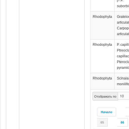
[= P.
suborbi
Rhodophyta
Gratelo
articula
Carpope
articula
Rhodophyta
P. capil
Ptreocl
capilla
Pterocl
pyramid
Rhodophyta
Scinaia
monilif
Отображать по
Начало
65
66