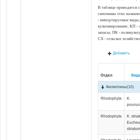
В таблице приводятся с
синонимы этих названи
- импортируемые виды;
культивирование; КП –
запасы; ПК - поликуль
СХ - сельское хозяйств
Добавить
Отдел
Вид
Филиппины
(10)
Rhodophyta
K.
procru
Rhodophyta
K. stria
Euche
striatum