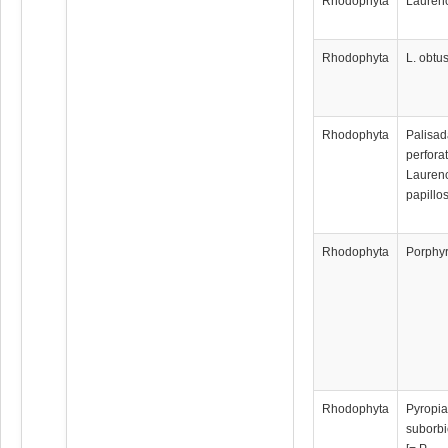
Rhodophyta
Laurenc
Rhodophyta
L. obtu
Rhodophyta
Palisa
perforat
Lauren
papillo
Rhodophyta
Porphyr
Rhodophyta
Pyropi
suborbi