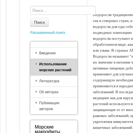
Водоросли традиционно
так и северных стран, 
Поиск
водоросли для еды соби
подводных плантациях 
Расширенный поиск
водоросли поступают на
обработанном виде, ка
или ульвы. В странах А
Введение
Водоросли называют "ов
их значение в питании 
Использование
активные пищевые доба
морских растений
применяют для улучшен
содержащую необходим
Литература
применяются в народно
заболеваний. В последн
Об авторах
медицине как для наруж
Публикации
растений используются 
авторов
защищающие ее от внеш
раковых заболеваний, 
укрепления иммунитета
Морские
кишечных заболеваний.
макрофиты