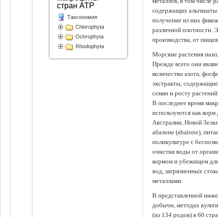
металлов, в том числе 
стран АТР
содержащих альгинаты.
Таксономия
получение из них фико
Chlorophyta
различной плотности. 
Ochrophyta
производства, от пище
Rhodophyta
Морские растения наход
Прежде всего они явля
количество азота, фосф
экстракты, содержащи
семян и росту растений
В последнее время мак
используются как корм
Австралии, Новой Зелан
абалоне (abalone), пит
поликультуре с беспоз
очистки воды от органи
кормом и убежищем для
вод, загрязненных сто
металлами.
В представленной ниже
добычи, методах культ
(из 134 родов) в 60 стр