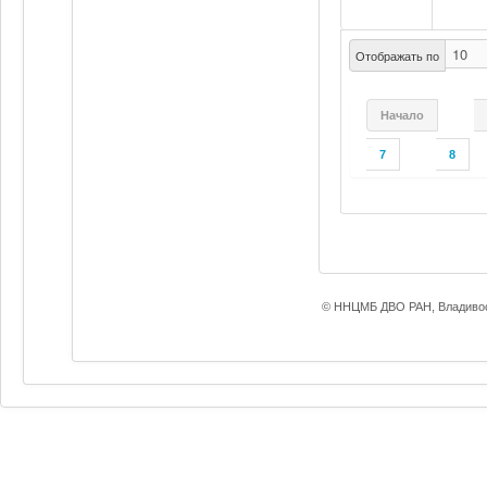
Отображать по
Начало
7
8
© ННЦМБ ДВО РАН, Владивос