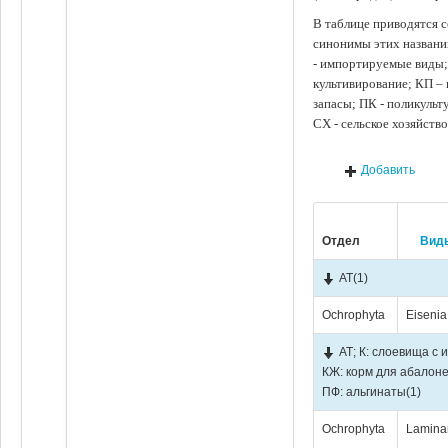
В таблице приводятся с
синонимы этих названи
- импортируемые виды;
культивирование; КП –
запасы; ПК - поликуль
СХ - сельское хозяйств
Добавить
Отдел
Вид
АТ
(1)
Ochrophyta
Eisenia
АТ; К: слоевища с 
КЖ: корм для абалоне
ПФ: альгинаты
(1)
Ochrophyta
Laminar