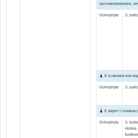
противогрибковое, ле
Ochrophyta
S. pall
К: в свежем или ж
Ochrophyta
S. pall
К: варят с соевым
Ochrophyta
S. fusif
Hizikia
fusiform