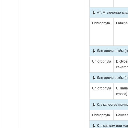
АТ; М: лечение ди
Ochrophyta
Laminar
Для ловли рыбы (к
Chlorophyta
Dictyos
cavern
Для ловли рыбы (н
Chlorophyta
C. linum
crassa]
К: в качестве прип
Ochrophyta
Pelveti
К: в свежем или ж