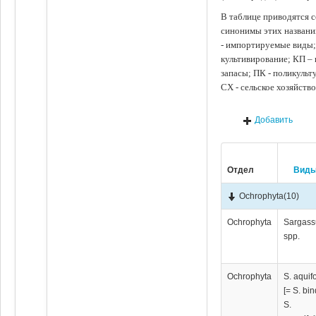
В таблице приводятся с
синонимы этих названи
- импортируемые виды;
культивирование; КП –
запасы; ПК - поликуль
СХ - сельское хозяйств
Добавить
Отдел
Вид
Ochrophyta
(10)
Ochrophyta
Sargas
spp.
Ochrophyta
S. aquif
[= S. bin
S.