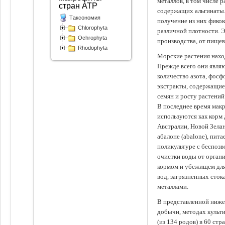
металлов, в том числе 
стран АТР
содержащих альгинаты.
Таксономия
получение из них фико
Chlorophyta
различной плотности. 
Ochrophyta
производства, от пище
Rhodophyta
Морские растения наход
Прежде всего они явля
количество азота, фосф
экстракты, содержащи
семян и росту растений
В последнее время мак
используются как корм
Австралии, Новой Зелан
абалоне (abalone), пит
поликультуре с беспоз
очистки воды от органи
кормом и убежищем для
вод, загрязненных сто
металлами.
В представленной ниже
добычи, методах культ
(из 134 родов) в 60 стр