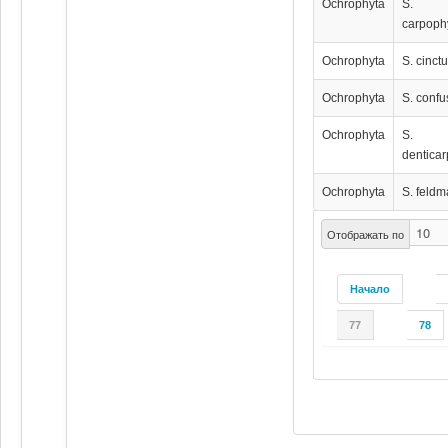
Ochrophyta
S.
carpoph
Ochrophyta
S. cinct
Ochrophyta
S. conf
Ochrophyta
S.
dentica
Ochrophyta
S. feldm
Отображать по
Начало
77
78