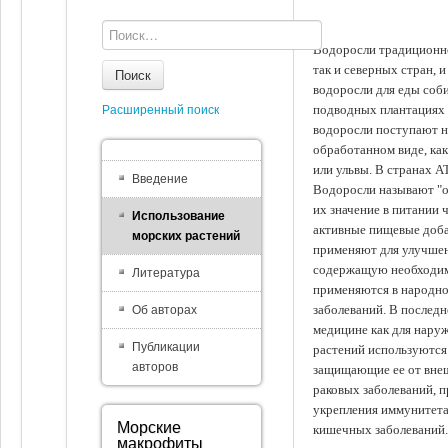
Водоросли традиционно
так и северных стран, 
Поиск
водоросли для еды соби
подводных плантациях 
Расширенный поиск
водоросли поступают на
обработанном виде, ка
или ульвы. В странах А
Введение
Водоросли называют "ов
их значение в питании 
Использование
активные пищевые доба
морских растений
применяют для улучшен
содержащую необходим
Литература
применяются в народно
заболеваний. В последн
Об авторах
медицине как для наруж
Публикации
растений используются 
авторов
защищающие ее от внеш
раковых заболеваний, 
укрепления иммунитета
Морские
кишечных заболеваний.
макрофиты