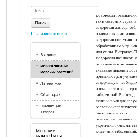
Водоросли традиционно
так и северных стран, 
Поиск
водоросли для еды соби
подводных плантациях 
Расширенный поиск
водоросли поступают на
обработанном виде, ка
или ульвы. В странах А
Введение
Водоросли называют "ов
их значение в питании 
Использование
активные пищевые доба
морских растений
применяют для улучшен
содержащую необходим
Литература
применяются в народно
заболеваний. В последн
Об авторах
медицине как для наруж
Публикации
растений используются 
авторов
защищающие ее от внеш
раковых заболеваний, 
укрепления иммунитета
Морские
кишечных заболеваний.
макрофиты