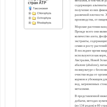
металлов, в том числе 
стран АТР
содержащих альгинаты.
Таксономия
получение из них фико
Chlorophyta
различной плотности. 
Ochrophyta
производства, от пище
Rhodophyta
Морские растения наход
Прежде всего они явля
количество азота, фосф
экстракты, содержащи
семян и росту растений
В последнее время мак
используются как корм
Австралии, Новой Зелан
абалоне (abalone), пит
поликультуре с беспоз
очистки воды от органи
кормом и убежищем для
вод, загрязненных сто
металлами.
В представленной ниже
добычи, методах культ
(из 134 родов) в 60 стр