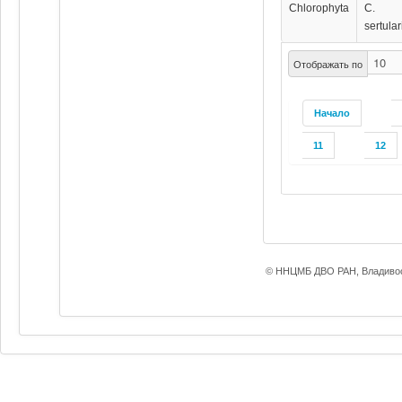
Chlorophyta
C.
sertula
Отображать по
Начало
11
12
© ННЦМБ ДВО РАН, Владивос