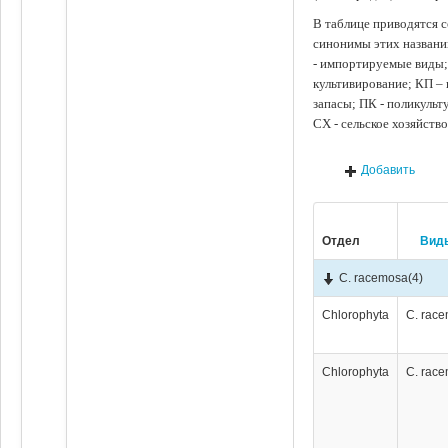
В таблице приводятся с
синонимы этих названи
- импортируемые виды;
культивирование; КП –
запасы; ПК - поликуль
СХ - сельское хозяйств
Добавить
Отдел
Вид
C. racemosa
(4)
Chlorophyta
C. rac
Chlorophyta
C. rac