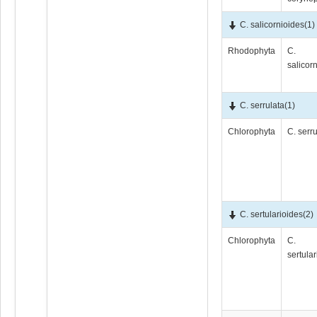
C. salicornioides
(1)
Rhodophyta
C.
salicor
C. serrulata
(1)
Chlorophyta
C. serr
C. sertularioides
(2)
Chlorophyta
C.
sertula