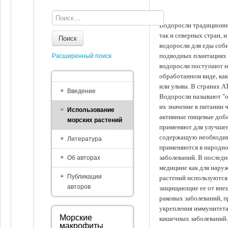
Водоросли традиционно
так и северных стран, 
Поиск
водоросли для еды соби
подводных плантациях 
Расширенный поиск
водоросли поступают на
обработанном виде, ка
или ульвы. В странах А
Введение
Водоросли называют "ов
их значение в питании 
Использование
активные пищевые доба
морских растений
применяют для улучшен
содержащую необходим
Литература
применяются в народно
заболеваний. В последн
Об авторах
медицине как для наруж
Публикации
растений используются 
авторов
защищающие ее от внеш
раковых заболеваний, 
укрепления иммунитета
Морские
кишечных заболеваний.
макрофиты