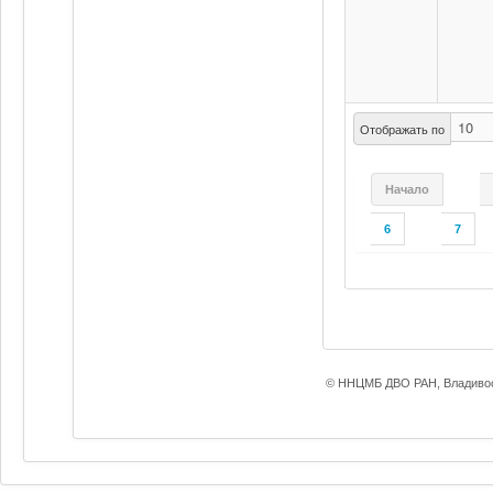
Отображать по
Начало
6
7
© ННЦМБ ДВО РАН, Владивос