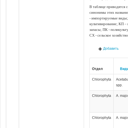
В таблице приводятся с
синонимы этих названи
- импортируемые виды;
культивирование; КП –
запасы; ПК - поликуль
СХ - сельское хозяйств
Добавить
Отдел
Вид
Chlorophyta
Acetabu
spp.
Chlorophyta
A. majo
Chlorophyta
A. majo