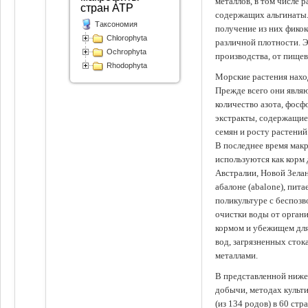
металлов, в том числе 
стран АТР
содержащих альгинаты.
Таксономия
получение из них фико
Chlorophyta
различной плотности. 
Ochrophyta
производства, от пище
Rhodophyta
Морские растения наход
Прежде всего они явля
количество азота, фосф
экстракты, содержащи
семян и росту растений
В последнее время мак
используются как корм
Австралии, Новой Зелан
абалоне (abalone), пит
поликультуре с беспоз
очистки воды от органи
кормом и убежищем для
вод, загрязненных сто
металлами.
В представленной ниже
добычи, методах культ
(из 134 родов) в 60 стр