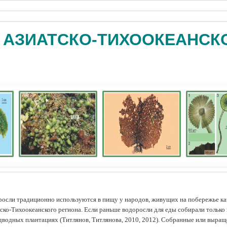
 АЗИАТСКО-ТИХООКЕАНСК
осли традиционно используются в пищу у народов, живущих на побережье как
ско-Тихоокеанского региона. Если раньше водоросли для еды собирали только 
дводных плантациях (Tитлянов, Титлянова, 2010, 2012). Собранные или выра