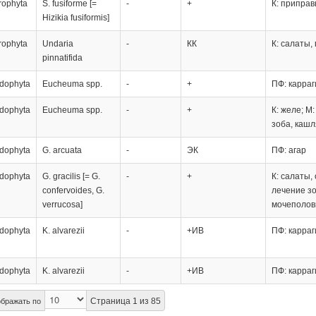
rophyta
S. fusiforme [=
-
+
К: припра
Hizikia fusiformis]
rophyta
Undaria
-
КК
К: салаты,
pinnatifida
dophyta
Eucheuma spp.
-
+
ПФ: карра
dophyta
Eucheuma spp.
-
+
К: желе; М
зоба, кашл
dophyta
G. arcuata
-
ЭК
ПФ: агар
dophyta
G. gracilis [= G.
-
+
К: салаты,
confervoides, G.
лечение зо
verrucosa]
мочеполов
dophyta
K. alvarezii
-
+ИВ
ПФ: карра
dophyta
K. alvarezii
-
+ИВ
ПФ: карра
Страница 1 из 85
бражать по