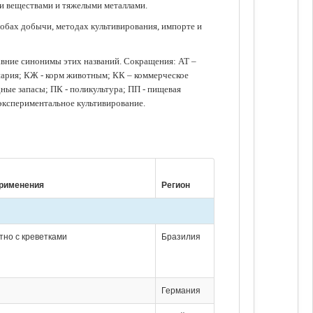
ми веществами и тяжелыми металлами.
обах добычи, методах культивирования, импорте и
авние синонимы этих названий. Сокращения: АТ –
нария; КЖ - корм животным; КК – коммерческое
ые запасы; ПК - поликультура; ПП - пищевая
 экспериментальное культивирование.
рименения
Регион
тно с креветками
Бразилия
Германия