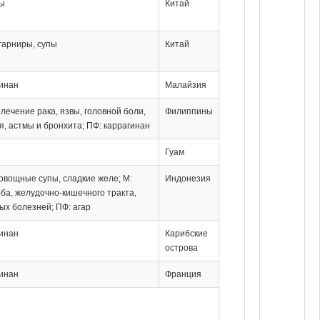
вы
Китай
 гарниры, супы
Китай
гинан
Малайзия
: лечение рака, язвы, головной боли,
Филиппины
я, астмы и бронхита; ПФ: каррагинан
Гуам
 овощные супы, сладкие желе; М:
Индонезия
ба, желудочно-кишечного тракта,
ых болезней; ПФ: агар
гинан
Карибские
острова
гинан
Франция