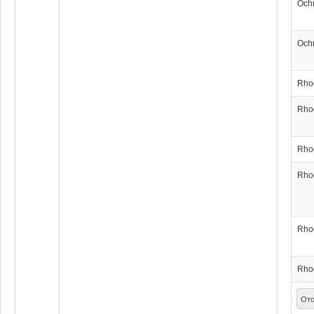
Och
Och
Rho
Rho
Rho
Rho
Rho
Rho
Ото