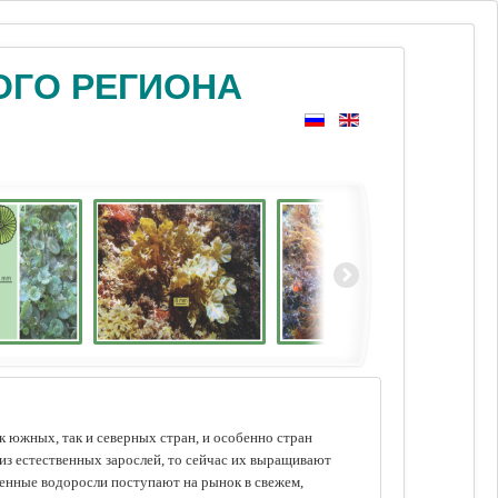
ОГО РЕГИОНА
 южных, так и северных стран, и особенно стран
из естественных зарослей, то сейчас их выращивают
щенные водоросли поступают на рынок в свежем,