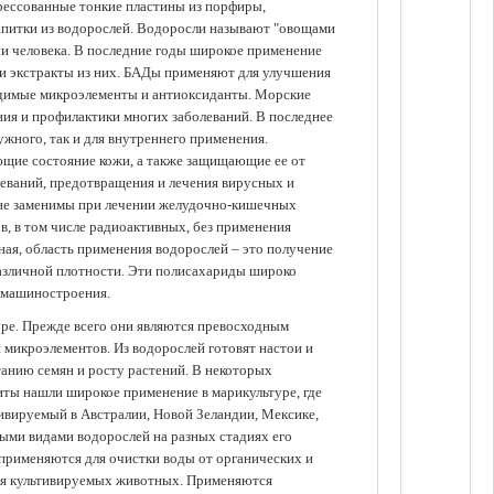
прессованные тонкие пластины из порфиры,
апитки из водорослей. Водоросли называют "овощами
ании человека. В последние годы широкое применение
ли экстракты из них. БАДы применяют для улучшения
одимые микроэлементы и антиоксиданты. Морские
ия и профилактики многих заболеваний. В последнее
ужного, так и для внутреннего применения.
ющие состояние кожи, а также защищающие ее от
еваний, предотвращения и лечения вирусных и
 не заменимы при лечении желудочно-кишечных
в, в том числе радиоактивных, без применения
ая, область применения водорослей – это получение
различной плотности. Эти полисахариды широко
 машиностроения.
уре. Прежде всего они являются превосходным
 микроэлементов. Из водорослей готовят настои и
анию семян и росту растений. В некоторых
иты нашли широкое применение в марикультуре, где
ивируемый в Австралии, Новой Зеландии, Мексике,
зными видами водорослей на разных стадиях его
 применяются для очистки воды от органических и
для культивируемых животных. Применяются