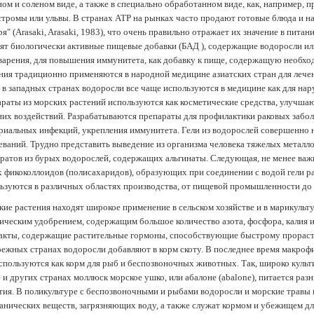
ом и соленом виде, а также в специально обработанном виде, как, например, 
тромы или ульвы. В странах АТР на рынках часто продают готовые блюда и н
ря" (Arasaki, Arasaki, 1983), что очень правильно отражает их значение в пит
ят биологически активные пищевые добавки (БАД ), содержащие водоросли и
арения, для повышения иммунитета, как добавку к пище, содержащую необх
ния традиционно применяются в народной медицине азиатских стран для лечен
 в западных странах водоросли все чаще используются в медицине как для нар
раты из морских растений используются как косметические средства, улучша
их воздействий. Разрабатываются препараты для профилактики раковых забол
риальных инфекций, укрепления иммунитета. Гели из водорослей совершенно
еваний. Трудно представить выведение из организма человека тяжелых металло
ратов из бурых водорослей, содержащих альгинаты. Следующая, не менее важн
х фикоколлоидов (полисахаридов), образующих при соединении с водой гели 
ьзуются в различных областях производства, от пищевой промышленности до
ие растения находят широкое применение в сельском хозяйстве и в марикульт
ическим удобрением, содержащим большое количество азота, фосфора, калия и
акты, содержащие растительные гормоны, способствующие быстрому прораст
ежных странах водоросли добавляют в корм скоту. В последнее время макроф
спользуются как корм для рыб и беспозвоночных животных. Так, широко культ
 и других странах моллюск морское ушко, или абалоне (abalone), питается ра
тия. В поликультуре с беспозвоночными и рыбами водоросли и морские травы
анических веществ, загрязняющих воду, а также служат кормом и убежищем 