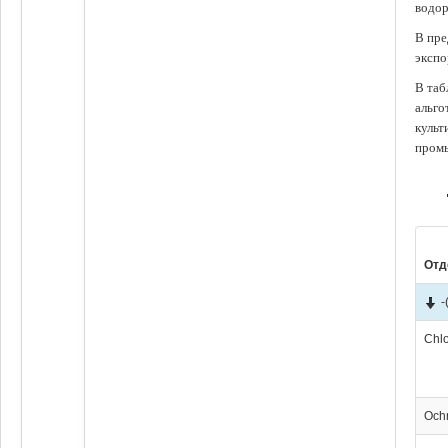
водор
В пре
экспо
В таб
альго
культ
промы
Отд
-
Chl
Och