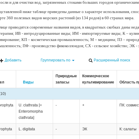
осли и для очистки вод, загрязненных стоками больших городов органически
дставленной ниже таблице приведены данные о характере использования, спос
рте 360 полезных видов морских растений (из 134 родов) в 60 странах мира.
лице приводятся современные названия видов, в квадратных скобках даны нед
терапия; ИВ - интродуцированные виды; ИМ - импортируемые виды; К – кули
ивирование; КП – косметическая промышленность; М – медицина; ПЗ – природн
шленность; ПФ - производство фикоколлоидов; СХ - сельское хозяйство; ЭК -
Добавить
Группировать по
Расширенный поиск
Природные
Коммерческое
ел
Виды
запасы
культивирование
Область п
(10)
orophyta
U. clathrata [=
-
+
ПК: совмес
Enteromorpha
clathrata]
rophyta
L. digitata
-
ЭК
К: салаты