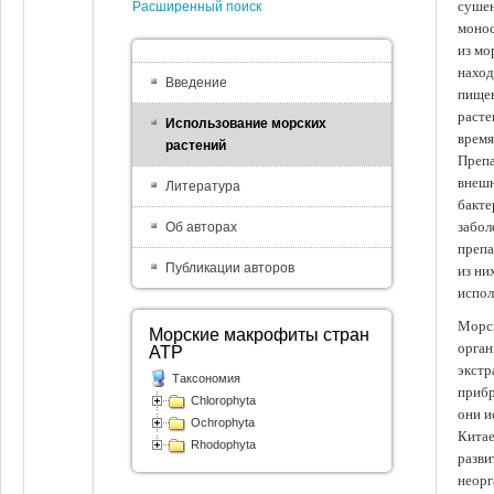
сушен
Расширенный поиск
монос
из мо
наход
Введение
пищев
расте
Использование морских
время
растений
Препа
внешн
Литература
бакте
забол
Об авторах
препа
Публикации авторов
из ни
испол
Морск
Морские макрофиты стран
орган
АТР
экстр
Таксономия
прибр
Chlorophyta
они и
Ochrophyta
Китае
Rhodophyta
разви
неорг