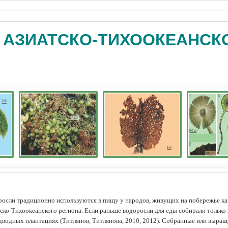
 АЗИАТСКО-ТИХООКЕАНСК
осли традиционно используются в пищу у народов, живущих на побережье как
ско-Тихоокеанского региона. Если раньше водоросли для еды собирали только 
дводных плантациях (Tитлянов, Титлянова, 2010, 2012). Собранные или выра