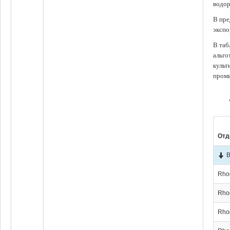
водор
В пре
экспо
В таб
альго
культ
промы
Отд
В
Rho
Rho
Rho