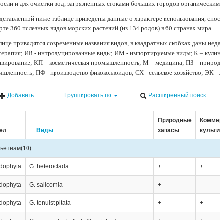
осли и для очистки вод, загрязненных стоками больших городов органически
дставленной ниже таблице приведены данные о характере использования, спос
рте 360 полезных видов морских растений (из 134 родов) в 60 странах мира.
лице приводятся современные названия видов, в квадратных скобках даны нед
терапия; ИВ - интродуцированные виды; ИМ - импортируемые виды; К – кули
ивирование; КП – косметическая промышленность; М – медицина; ПЗ – природн
шленность; ПФ - производство фикоколлоидов; СХ - сельское хозяйство; ЭК -
Добавить
Группировать по
Расширенный поиск
Природные
Комме
ел
Виды
запасы
культ
ьетнам
(10)
dophyta
G. heteroclada
+
+
dophyta
G. salicornia
+
-
dophyta
G. tenuistipitata
+
+