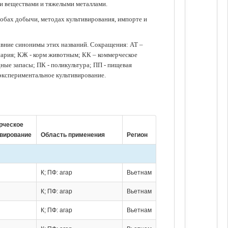
ми веществами и тяжелыми металлами.
обах добычи, методах культивирования, импорте и
авние синонимы этих названий. Сокращения: АТ –
нария; КЖ - корм животным; КК – коммерческое
ые запасы; ПК - поликультура; ПП - пищевая
 экспериментальное культивирование.
рческое
ивирование
Область применения
Регион
К; ПФ: агар
Вьетнам
К; ПФ: агар
Вьетнам
К; ПФ: агар
Вьетнам