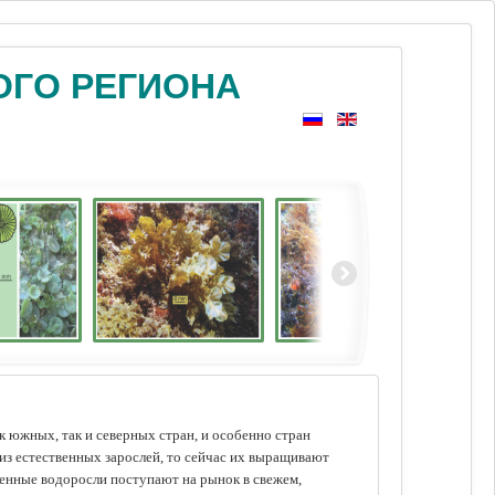
ОГО РЕГИОНА
 южных, так и северных стран, и особенно стран
из естественных зарослей, то сейчас их выращивают
щенные водоросли поступают на рынок в свежем,