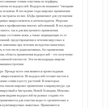
прессованные тонкие пластины из порфиры,
апитки из водорослей. Водоросли называют "овощами
ании человека. В последние годы широкое применение
ли экстракты из них. БАДы применяют для улучшения
одимые микроэлементы и антиоксиданты. Морские
ия и профилактики многих заболеваний. В последнее
ужного, так и для внутреннего применения.
ющие состояние кожи, а также защищающие ее от
еваний, предотвращения и лечения вирусных и
 не заменимы при лечении желудочно-кишечных
в, в том числе радиоактивных, без применения
ая, область применения водорослей – это получение
различной плотности. Эти полисахариды широко
 машиностроения.
уре. Прежде всего они являются превосходным
 микроэлементов. Из водорослей готовят настои и
анию семян и росту растений. В некоторых
иты нашли широкое применение в марикультуре, где
ивируемый в Австралии, Новой Зеландии, Мексике,
зными видами водорослей на разных стадиях его
 применяются для очистки воды от органических и
для культивируемых животных. Применяются