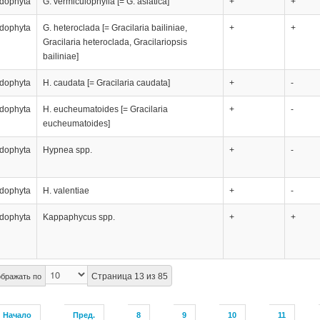
dophyta
G. vermiculophylla [= G. asiatica]
+
+
dophyta
G. heteroclada [= Gracilaria bailiniae,
+
+
Gracilaria heteroclada, Gracilariopsis
bailiniae]
dophyta
H. caudata [= Gracilaria caudata]
+
-
dophyta
H. eucheumatoides [= Gracilaria
+
-
eucheumatoides]
dophyta
Hypnea spp.
+
-
dophyta
H. valentiae
+
-
dophyta
Kappaphycus spp.
+
+
Страница 13 из 85
бражать по
Начало
Пред.
8
9
10
11