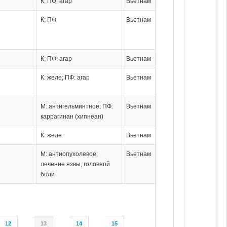
К; ПФ: агар
Вьетнам
К; ПФ
Вьетнам
К; ПФ: агар
Вьетнам
К: желе; ПФ: агар
Вьетнам
М: антигельминтное; ПФ:
Вьетнам
каррагинан (хипнеан)
К: желе
Вьетнам
М: антиопухолевое;
Вьетнам
лечение язвы, головной
боли
12
13
14
15