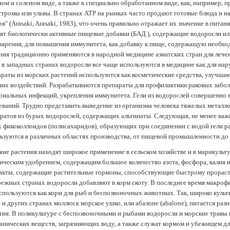
ом и соленом виде, а также в специально обработанном виде, как, например, 
тромы или ульвы. В странах АТР на рынках часто продают готовые блюда и н
ря" (Arasaki, Arasaki, 1983), что очень правильно отражает их значение в пит
ят биологически активные пищевые добавки (БАД ), содержащие водоросли и
арения, для повышения иммунитета, как добавку к пище, содержащую необх
ния традиционно применяются в народной медицине азиатских стран для лечен
 в западных странах водоросли все чаще используются в медицине как для нар
раты из морских растений используются как косметические средства, улучша
их воздействий. Разрабатываются препараты для профилактики раковых забол
риальных инфекций, укрепления иммунитета. Гели из водорослей совершенно
еваний. Трудно представить выведение из организма человека тяжелых металло
ратов из бурых водорослей, содержащих альгинаты. Следующая, не менее важн
х фикоколлоидов (полисахаридов), образующих при соединении с водой гели 
ьзуются в различных областях производства, от пищевой промышленности до
ие растения находят широкое применение в сельском хозяйстве и в марикульт
ическим удобрением, содержащим большое количество азота, фосфора, калия и
акты, содержащие растительные гормоны, способствующие быстрому прораст
ежных странах водоросли добавляют в корм скоту. В последнее время макроф
спользуются как корм для рыб и беспозвоночных животных. Так, широко культ
 и других странах моллюск морское ушко, или абалоне (abalone), питается ра
тия. В поликультуре с беспозвоночными и рыбами водоросли и морские травы
анических веществ, загрязняющих воду, а также служат кормом и убежищем 