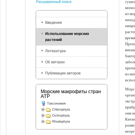
сушен
Расширенный поиск
монос
из мо
наход
Введение
пищев
расте
Использование морских
время
растений
Препа
внешн
Литература
бакте
забол
Об авторах
препа
Публикации авторов
из ни
испол
Морск
Морские макрофиты стран
орган
АТР
экстр
Таксономия
прибр
Chlorophyta
они и
Ochrophyta
Китае
Rhodophyta
разви
неорг