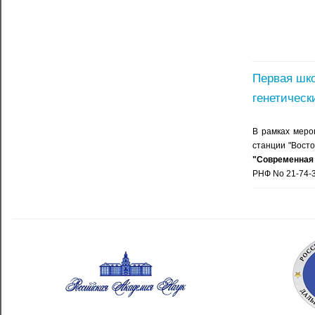
Первая шко
генетически
В рамках меро
станции "Восто
"Современная 
РНФ
No 21
-74-