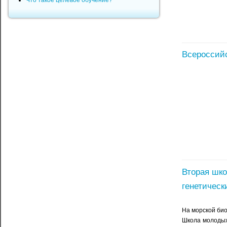
Что такое целевое обучение?
Всероссийс
Вторая шко
генетически
На морской био
Школа молодых