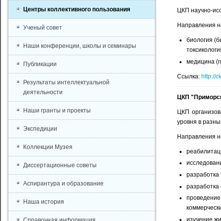
Центры коллективного пользования
ЦКП научно-исс
Направления н
Ученый совет
биология (б
Наши конференции, школы и семинары
токсикологи
медицина (г
Публикации
Ссылка:
http://c
Результаты интеллектуальной
деятельности
ЦКП "Приморс
Наши гранты и проекты
ЦКП организов
уровня в разны
Экспедиции
Направления н
Коллекции Музея
реабилитаци
исследовани
Диссертационные советы
разработка 
Аспирантура и образование
разработка 
проведение
Наша история
коммерчески
изучение жи
Справочная информация