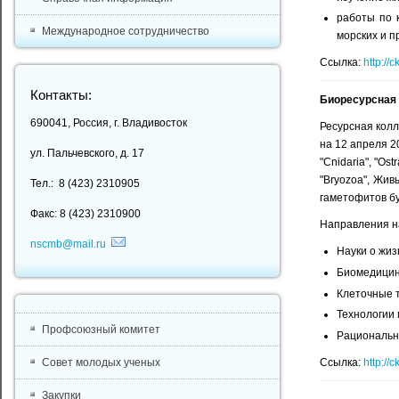
работы по 
Международное сотрудничество
морских и п
Ссылка:
http://
Контакты:
Биоресурсная 
690041, Россия, г. Владивосток
Ресурсная кол
на 12 апреля 2
ул. Пальчевского, д. 17
"Cnidaria", "Os
"Bryozoa", Жи
Тел.: 8 (423) 2310905
гаметофитов б
Факс: 8 (423) 2310900
Направления н
nscmb@mail.ru
Науки о жиз
Биомедицин
Клеточные т
Технологии 
Профсоюзный комитет
Рациональн
Ссылка:
http://
Совет молодых ученых
Закупки