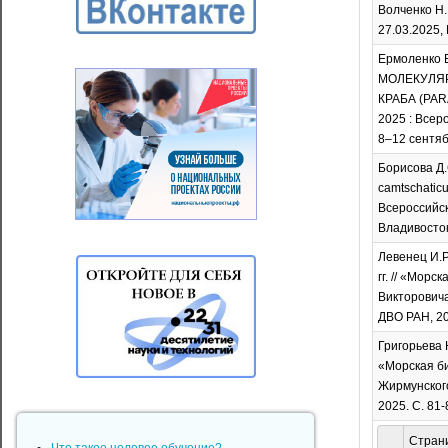
Волченко Н.Н
27.03.2025,
Ермоленко Е
МОЛЕКУЛЯР
КРАБА (PA
2025 : Всер
8–12 сентябр
Борисова Д.
camtschatic
Всероссийск
Владивосток
Левенец И.Р
гг. // «Мор
Викторовича
ДВО РАН, 20
Григорьева 
«Морская би
Жирмунского
2025. С. 81-
Страни