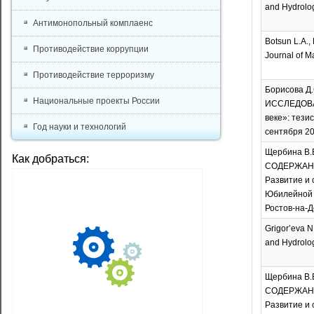
and Hydrology
Антимонопольный комплаенс
Botsun L.A., 
Противодействие коррупции
Journal of Ma
Противодействие терроризму
Борисова Д.С
Национальные проекты России
ИССЛЕДОВА
веке»: тези
Год науки и технологий
сентября 202
Щербина В.В
Как добраться:
СОДЕРЖАНИ
Развитие и 
Юбилейной м
Ростов-на-До
Grigor’eva N
and Hydrology
Щербина В.В
СОДЕРЖАНИ
Развитие и 