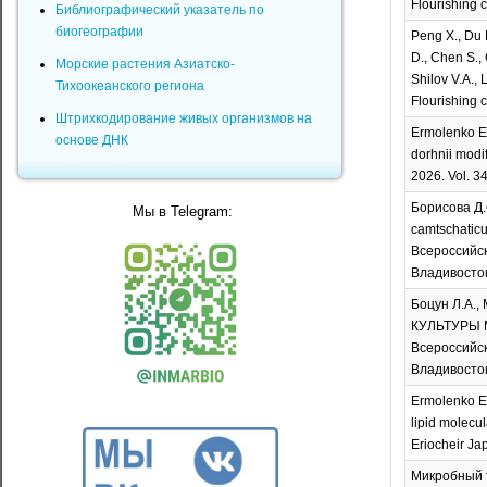
Flourishing c
Библиографический указатель по
биогеографии
Peng X., Du 
D., Chen S., 
Морские растения Азиатско-
Shilov V.A., 
Тихоокеанского региона
Flourishing c
Штрихкодирование живых организмов на
Ermolenko E.
основе ДНК
dorhnii modi
2026. Vol. 34
Борисова Д.
Мы в Telegram:
camtschatic
Всероссийск
Владивосток
Боцун Л.А.
КУЛЬТУРЫ М
Всероссийск
Владивосток,
Ermolenko E.,
lipid molecul
Eriocheir Jap
Микробный т