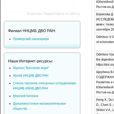
Юбилейной м
Ростов-на-До
Компонент Яндекс Карты на xdan.ru
Борисова Д.С
ИССЛЕДОВА
веке»: тези
сентября 202
Филиал ННЦМБ ДВО РАН:
Odintsov V.S.
Приморский океанариум
of echinoder
Odintsov Vya
the digestiv
Наши Интернет-ресурсы:
https://doi.
Журнал "Биология моря"
Щербина В.В
Музей ННЦМБ ДВО РАН
СОДЕРЖАНИ
Развитие и 
Список таксонов, описанных сотрудниками
Юбилейной м
ННЦМБ (ИБМ) ДВО РАН
Ростов-на-До
Морской биобанк
Peng X., Du 
Дальневосточное малакологическое
D., Chen S., 
общество
Shilov V.A., 