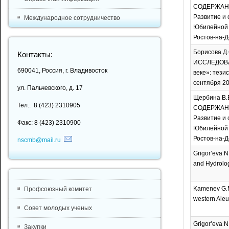
СОДЕРЖАНИ
Развитие и 
Международное сотрудничество
Юбилейной м
Ростов-на-До
Борисова Д.С
Контакты:
ИССЛЕДОВА
690041, Россия, г. Владивосток
веке»: тези
сентября 202
ул. Пальчевского, д. 17
Щербина В.В
Тел.: 8 (423) 2310905
СОДЕРЖАНИ
Развитие и 
Факс: 8 (423) 2310900
Юбилейной м
Ростов-на-До
nscmb@mail.ru
Grigor’eva N
and Hydrology
Kamenev G.M.
Профсоюзный комитет
western Aleut
Совет молодых ученых
Grigor’eva N
Закупки