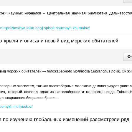
ок» научных журналов – Центральная научная библиотека Дальневосто
en-ispolzovatsya-tolko-belyj-spisok-nauchnyh-zhurnalov/
открыли и описали новый вид морских обитателей
 вид морских обитателей — голожаберного моллюска
Eubranchus novik
. Он жи
 северных экосистем, так как голожаберные моллюски демонстрируют уника
ализ, который показал адаптивные особенности моллюсков рода Eubranc
для сохранения биоразнообразия.
abernykh-mollyuskov/
и по изучению глобальных изменений рассмотрели ряд