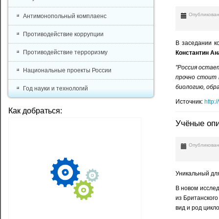
Опубликован
Антимонопольный комплаенс
Противодействие коррупции
В заседании к
Противодействие терроризму
Константин Ан
"Россия остае
Национальные проекты России
прочно стоит 
биологию, обр
Год науки и технологий
Источник:
http:
Как добраться:
Учёные опи
Опубликован
Уникальный для
В новом исслед
из Британског
вид и род цикл