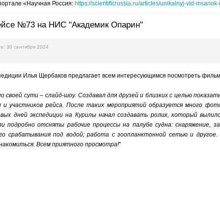
портале «Научная Россия:
https://scientificrussia.ru/articles/unikalnyj-vid-ms
ейсе №73 на НИС "Академик Опарин"
о: 30 сентября 2024
педиции Илья Щербаков предлагает всем интересующимся посмотреть фильм
 своей сути – слайд-шоу. Создавал для друзей и близких с целью показат
 и участников рейса. После таких мероприятий образуется много фото
вых дней экспедиции на Курилы начал создавать ролик, который вылил
и подробно отсняты рабочие процессы на палубе судна: снаряжение, за
го срабатывания под водой; работа с зоопланктонной сетью и другое. 
накомиться.
Всем приятного просмотра!
"