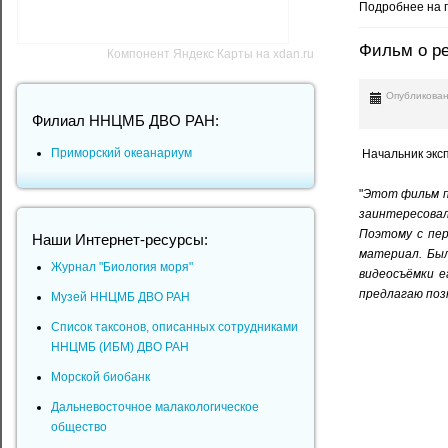
Подробнее на 
Фильм о р
Компонент Яндекс Карты на xdan.ru
Опубликован
Филиал ННЦМБ ДВО РАН:
Приморский океанариум
Начальник экс
"
Этот фильм по
заинтересовал
Поэтому с пер
Наши Интернет-ресурсы:
материал. Был
Журнал "Биология моря"
видеосъёмки е
предлагаю поз
Музей ННЦМБ ДВО РАН
Список таксонов, описанных сотрудниками
ННЦМБ (ИБМ) ДВО РАН
Морской биобанк
Дальневосточное малакологическое
общество