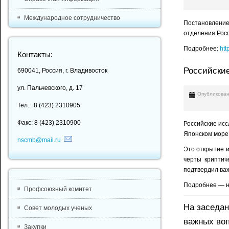
Международное сотрудничество
Постановление
отделения Росс
Подробнее:
htt
Контакты:
Российские
690041, Россия, г. Владивосток
ул. Пальчевского, д. 17
Опубликован
Тел.: 8 (423) 2310905
Факс: 8 (423) 2310900
Российские ис
Японском море
nscmb@mail.ru
Это открытие 
черты криптич
подтвердил ва
Подробнее — н
Профсоюзный комитет
На заседан
Совет молодых ученых
важных во
Закупки