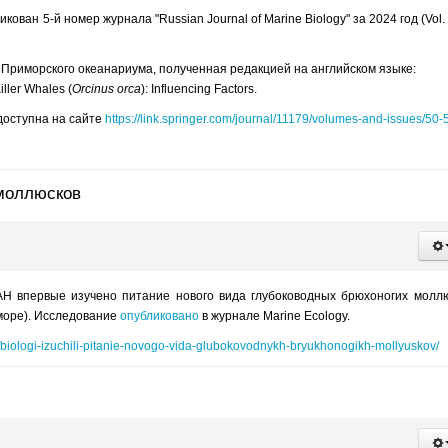
ван 5-й номер журнала "Russian Journal of Marine Biology" за 2024 год (Vol. 
из Приморского океанариума, полученная редакцией на английском языке:
iller Whales (
Orcinus orca
): Influencing Factors.
доступна на сайте
https://link.springer.com/journal/11179/volumes-and-issues/50-
 моллюсков
АН впервые изучено питание нового вида глубоководных брюхоногих молл
море). Исследование
опубликовано
в журнале Marine Ecology.
ws/biologi-izuchili-pitanie-novogo-vida-glubokovodnykh-bryukhonogikh-mollyuskov/