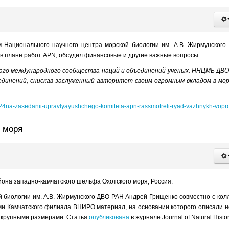
Национального научного центра морской биологии им. А.В. Жирмунского к
я в плане работ APN, обсудил финансовые и другие важные вопросы.
лаго международного сообщества наций и объединений ученых. ННЦМБ ДВ
единений, снискав заслуженный авторитет своим огромным вкладом в мо
24na-zasedanii-upravlyayushchego-komiteta-apn-rassmotreli-ryad-vazhnykh-vopr
 моря
она западно-камчатского шельфа Охотского моря, Россия.
 биологии им. А.В. Жирмунского ДВО РАН Андрей Грищенко совместно с кол
ми Камчатского филиала ВНИРО материал, на основании которого описали 
и крупными размерами. Статья
опубликована
в журнале Journal of Natural Histor