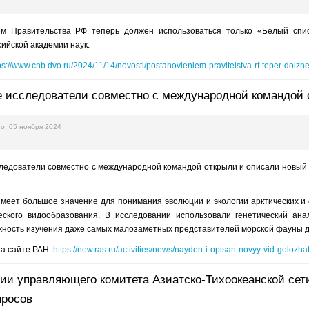
м Правительства РФ теперь должен использоваться только «Белый спис
ийской академии наук.
ps://www.cnb.dvo.ru/2024/11/14/novosti/postanovleniem-pravitelstva-rf-teper-dolzh
 исследователи совместно с международной командой 
о: 05 ноября 2024
следователи совместно с международной командой открыли и описали новый
.
имеет большое значение для понимания эволюции и экологии арктических и
еского видообразования. В исследовании использовали генетический ан
жность изучения даже самых малозаметных представителей морской фауны 
а сайте РАН:
https://new.ras.ru/activities/news/nayden-i-opisan-novyy-vid-golozh
ии управляющего комитета Азиатско-Тихоокеанской сет
просов