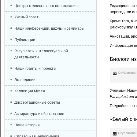
Центры коллективного пользования
Редакционная ко
переводами ста
Ученый совет
Кроме того, в 
Belokobylskiy, I
Наши конференции, школы и семинары
Аннотации, рис
Публикации
Информация по
Результаты интеллектуальной
деятельности
Биологи из
Наши гранты и проекты
Опубликован
Экспедиции
Учёными Нацио
Коллекции Музея
Parvaplustrum w
Диссертационные советы
Подробнее на 
Аспирантура и образование
«Белый сп
Наша история
Опубликован
Справочная информация