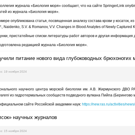
ллегия журнала «Биология моря» сообщает, что на сайте SpringerLink опублико
тей из журнала «Биология моря».
номере опубликована статья, посвященная анализу состава крови у косаток, 
.F., Naidenko, S.V. & Romanov, V.V. Changes in Blood Analytes of Newly Captured K
унки, пристатейные списки литературы работ авторов и другая информация 
дготовлена редакцией журнала «Биология моря».
учили питание нового вида глубоководных брюхоногих
о: 19 ноября 2024
нального научного центра морской биологии им. А.В. Жирмунского ДВО Р
areni
из гидротермальных сообществ подводного вулкана Пийпа (Берингово 
официальном сайте Российской академии наук:
https://new.ras.ru/activities/ne
исок» научных журналов
о: 15 ноября 2024