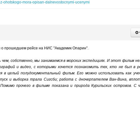
anok-iz-ohotskogo-mora-opisan-dalnevostocnymi-ucenymi
 о прошедшем рейсе на НИС "Академик Опарин".
ь чем, собственно, мы занимаемся в морских экспедициях. И этот фильм н
графий и видео, с которыми хочется познакомить тех, кто не был в р
ся в целый полудокументальный фильм. Его можно использовать как уч
пуск и выборка трала Сигсби; работа с дночерпателем Ван-Вина, впло
Помимо прочего в фильме показана и природа Курильских островов. С 