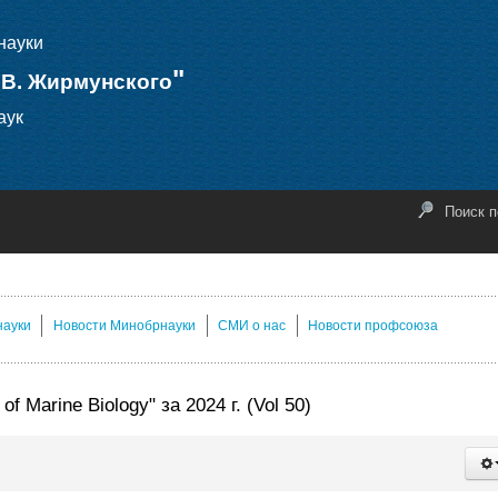
науки
"
.В. Жирмунского
аук
Поиск п
науки
Новости Минобрнауки
СМИ о нас
Новости профсоюза
Marine Biology" за 2024 г. (Vol 50)