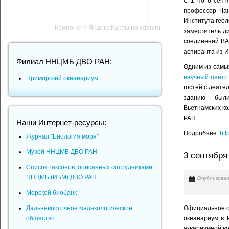
С 1 по 6 сент
профессор Чан
Института геол
Компонент Яндекс Карты на xdan.ru
заместитель д
соединений ВА
аспиранта из И
Филиал ННЦМБ ДВО РАН:
Одним из самы
научный центр
Приморский океанариум
гостей с деяте
зданию – были
Вьетнамских к
РАН.
Наши Интернет-ресурсы:
Подробнее:
htt
Журнал "Биология моря"
Музей ННЦМБ ДВО РАН
3 сентября
Список таксонов, описанных сотрудниками
ННЦМБ (ИБМ) ДВО РАН
Опубликован
Морской биобанк
Дальневосточное малакологическое
Официальное от
общество
океанариум в 
аквариумной во