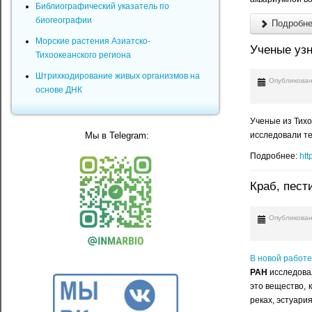
Библиографический указатель по
биогеографии
Подробнее
Морские растения Азиатско-
Ученые узн
Тихоокеанского региона
Штрихкодирование живых организмов на
Опубликован
основе ДНК
Ученые из Тихо
Мы в Telegram:
исследовали те
Подробнее:
htt
Краб, пест
Опубликован
В новой работ
РАН
исследова
это вещество, 
реках, эстуари