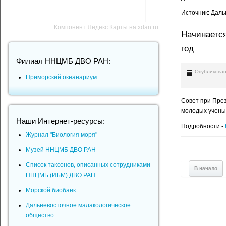
Источник: Даль
Компонент Яндекс Карты на xdan.ru
Начинается
год
Филиал ННЦМБ ДВО РАН:
Опубликован
Приморский океанариум
Совет при През
молодых ученых
Наши Интернет-ресурсы:
Подробности -
Журнал "Биология моря"
Музей ННЦМБ ДВО РАН
Список таксонов, описанных сотрудниками
В начало
ННЦМБ (ИБМ) ДВО РАН
Морской биобанк
Дальневосточное малакологическое
общество