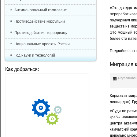
«Это двадцати
Антимонопольный комплаенс
перерабатывае
подчеркнул ви
Противодействие коррупции
веществ из мор
Это мощный то
Противодействие терроризму
более ста пате
Национальные проекты России
Подробнее на 
Год науки и технологий
Миграция к
Как добраться:
Опубликован
Кормовая мигр
леопарда»). Гр
«Судя по разме
крабы начинаю
центра акваку
камчатский кра
довольно много