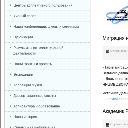
Центры коллективного пользования
Ученый совет
Наши конференции, школы и семинары
Публикации
Миграция н
Результаты интеллектуальной
Опубликован
деятельности
Наши гранты и проекты
«Такие миграц
Великого давно
Экспедиции
в Дальневосточ
ННЦМБ ДВО РА
Коллекции Музея
Источник: Даль
Диссертационные советы
dalnevostochn
Аспирантура и образование
Академик Р
Наша история
Опубликован
Справочная информация