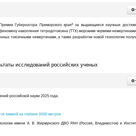
Премии Губернатора Приморского края
*
за выдающиеся научные достиже
 феномену накопления тетродотоксина (ТТХ) морскими червями-немертинами
еленных токсичными немертинами, а также разработке новой технологии полу
льтаты исследований российских ученых
ний российской науки 2025 года.
ся химией на глубине 9500 метров
логии имени А. В. Жирмунского ДВО РАН (Россия, Владивосток) и Инсти