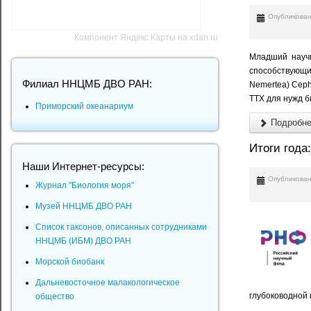
Опубликован
Компонент Яндекс Карты на xdan.ru
Младший науч
способствующие
Филиал ННЦМБ ДВО РАН:
Nemertea) Ceph
ТТХ для нужд 
Приморский океанариум
Подробнее
Итоги года
Наши Интернет-ресурсы:
Опубликован
Журнал "Биология моря"
Музей ННЦМБ ДВО РАН
Список таксонов, описанных сотрудниками
ННЦМБ (ИБМ) ДВО РАН
Морской биобанк
Дальневосточное малакологическое
глубоководной н
общество