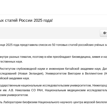
х статей России 2025 года!
онце 2025 года представила список из 50 топовых статей российских учёных за
нутри разных тематик, поэтому в нём преобладают биомедицина, химия и на
ественных наук.
Институтом глубоководной науки и инженерии Китайской академии наук, Да
следований (Новая Зеландия), Университетом Виктории в Веллингтоне (
йской академии наук.
осударственным национальным исследовательским университетом, Нижегоро
мии им. А.В. Николаева СО РАН, Национальным медицинским исследовател
ским университетом.
ль Лаборатории биофизики Национального научного центра морской биологи