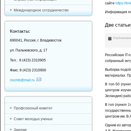
сайте
https://l
Международное сотрудничество
Информация по
Две статьи
Контакты:
Опубликован
690041, Россия, г. Владивосток
ул. Пальчевского, д. 17
Российская IT-
Тел.: 8 (423) 2310905
собранный энту
Выборка подобр
Факс: 8 (423) 2310900
материалах. Пр
nscmb@mail.ru
В топ-50 (
пунк
центром изуче
Зеландия) раб
В топ (
пункт 1
Профсоюзный комитет
государственн
центром им. В.
Совет молодых ученых
Одним из автор
Закупки
А.В. Жирмунск