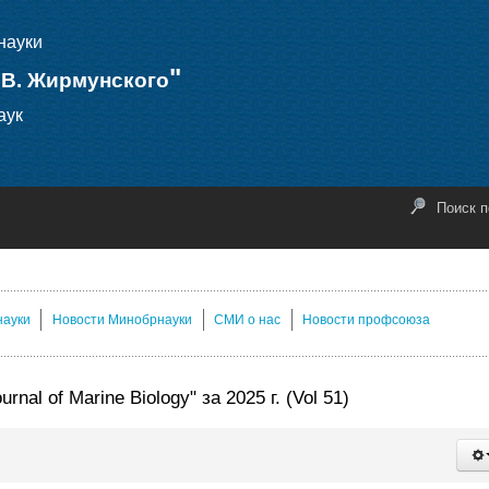
науки
"
.В. Жирмунского
аук
Поиск п
науки
Новости Минобрнауки
СМИ о нас
Новости профсоюза
l of Marine Biology" за 2025 г. (Vol 51)