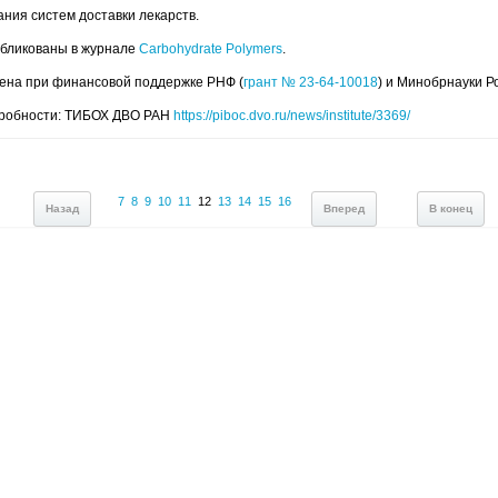
ания систем доставки лекарств.
убликованы в журнале
Carbohydrate Polymers
.
ена при финансовой поддержке РНФ (
грант № 23-64-10018
) и Минобрнауки Р
дробности: ТИБОХ ДВО РАН
https://piboc.dvo.ru/news/institute/3369/
7
8
9
10
11
12
13
14
15
16
Назад
Вперед
В конец