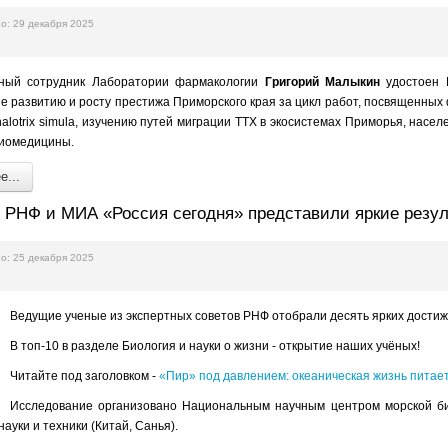
о: 29 декабря 2025
ный сотрудник Лаборатории фармакологии
Григорий Малыкин
удостоен 
 развитию и росту престижа Приморского края за цикл работ, посвященных
alotrix simula, изучению путей миграции ТТХ в экосистемах Приморья, нас
биомедицины.
...
: РНФ и МИА «Россия сегодня» представили яркие резу
о: 25 декабря 2025
Ведущие ученые из экспертных советов РНФ отобрали десять ярких достиже
В топ-10 в разделе Биология и науки о жизни - открытие наших учёных!
Читайте под заголовком -
«Пир» под давлением: океаническая жизнь питает
Исследование организовано Национальным научным центром морской био
ауки и техники (Китай, Санья).