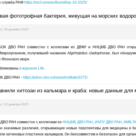
сс-служба РНФ
https://rscf.ru/news/found/top-10-2025/
вая фототрофная бактерия, живущая на морских водор
о: 18 декабря 2025
БОХ ДВО РАН совместно с коллегами из ДВФУ и ННЦМБ ДВО РАН открыл
Микроорганизм, получивший название
Algirhabdus cladophorae
, был обнаруж
 Японского моря.
убликованы
в журнале Life
.
ОХ ДВО РАН -
https://piboc.dvo.ru/news/institute/3375/
внили хитозан из кальмара и краба: новые данные дл
о: 12 декабря 2025
ДВО РАН совместно с коллегами из
ННЦМБ ДВО РАН
,
ИАПУ ДВО РАН
,
ИМБ Р
ли значимые различия, открывающие новые перспективы для медицины и би
ли хитиновых пластинок кальмаров. Он биосовместим и безопасен для орган