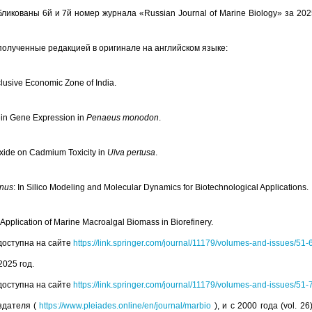
икованы 6й и 7й номер журнала «Russian Journal of Marine Biology» за 202
полученные редакцией в оригинале на английском языке:
lusive Economic Zone of India.
tein Gene Expression in
Penaeus monodon
.
Oxide on Cadmium Toxicity in
Ulva pertusa
.
nus
: In Silico Modeling and Molecular Dynamics for Biotechnological Applications.
pplication of Marine Macroalgal Biomass in Biorefinery.
доступна на сайте
https://link.springer.com/journal/11179/volumes-and-issues/51-
025 год.
доступна на сайте
https://link.springer.com/journal/11179/volumes-and-issues/51-
Издателя (
https://www.pleiades.online/en/journal/marbio
), и с 2000 года (vol. 26)