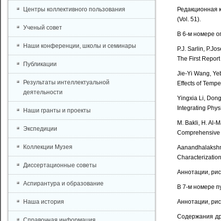
Центры коллективного пользования
Редакционная к
(Vol. 51).
Ученый совет
В 6-м номере о
Наши конференции, школы и семинары
P.J. Sarlin, P.Jos
The First Repor
Публикации
Jie-Yi Wang, Yeb
Результаты интеллектуальной
Effects of Tempe
деятельности
Yingxia Li, Don
Integrating Phys
Наши гранты и проекты
M. Bakli, H. Al-M
Экспедиции
Comprehensive G
Коллекции Музея
Aanandhalakshmi
Characterizatio
Диссертационные советы
Аннотации, рис
Аспирантура и образование
В 7-м номере п
Наша история
Аннотации, рис
Содержания дру
Справочная информация