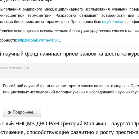
выполнения обширного междисциплинарного исследования учёными предл
минесцентной термометрии. Разработка открывает возможности для 
тельных биосовместимых термометров. Пресс-релиз был
опубликован
на офиц
Порядок используется исключительно для структурирования списка и не яв
дробности:
https://colab.ws/news/871
 научный фонд начинает прием заявок на шесть конкур
о: 29 декабря 2025
Российский научный фонд начинает прием заявок на шесть конкурсов. Сред
инициативных исследований молодых ученых и исследований научных групп
Подробнее...
ченый ННЦМБ ДВО РАН Григорий Малыкин - лауреат Пре
стижения, способствующие развитию и росту престижа 