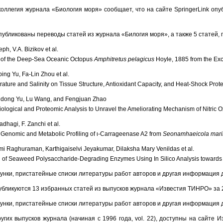
оллегия журнала «Биология моря» сообщает, что на сайте SpringerLink опубл
публикованы переводы статей из журнала «Билогия моря», а также 5 статей, 
eph, V.A. Bizikov et al.
t of the Deep-Sea Oceanic Octopus
Amphitretus pelagicus
Hoyle, 1885 from the Exc
ing Yu, Fa-Lin Zhou et al.
rature and Salinity on Tissue Structure, Antioxidant Capacity, and Heat-Shock Pro
gdong Yu, Lu Wang, and Fengjuan Zhao
iological and Proteomic Analysis to Unravel the Ameliorating Mechanism of Nitric 
adhagi, F. Zanchi et al.
enomic and Metabolic Profiling of ι-Carrageenase A2 from
Seonamhaeicola mari
 Raghuraman, Karthigaiselvi Jeyakumar, Dilaksha Mary Venildas et al.
n of Seaweed Polysaccharide-Degrading Enzymes Using In Silico Analysis towards A
унки, пристатейные списки литературы работ авторов и другая информация 
убликуются 13 избранных статей из выпусков журнала «Известия ТИНРО» за 2
унки, пристатейные списки литературы работ авторов и другая информация 
гих выпусков журнала (начиная с 1996 года, vol. 22), доступны на сайте 