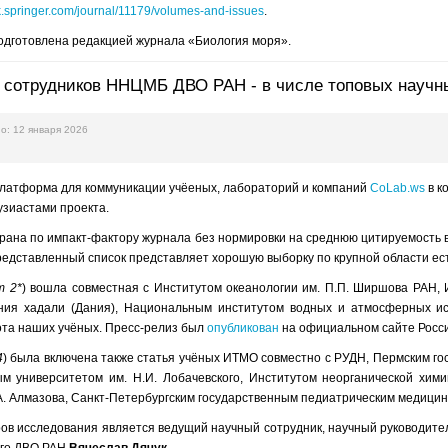
ink.springer.com/journal/11179/volumes-and-issues
.
дготовлена редакцией журнала «Биология моря».
 сотрудников ННЦМБ ДВО РАН - в числе топовых научны
о: 12 января 2026
платформа для коммуникации учёеных, лабораторий и компаний
CoLab.ws
в к
зиастами проекта.
ана по импакт-фактору журнала без нормировки на среднюю цитируемость в
едставленный список представляет хорошую выборку по крупной области ест
т 2*
) вошла совместная с Институтом океанологии им. П.П. Ширшова РАН, 
ния хадали (Дания), Национальным институтом водных и атмосферных ис
ота наших учёных. Пресс-релиз был
опубликован
на официальном сайте Росси
4
) была включена также статья учёных ИТМО совместно с РУДН, Пермским г
ым университетом им. Н.И. Лобачевского, Институтом неорганической хи
А. Алмазова, Санкт-Петербургским государственным педиатрическим медицин
ов исследования является ведущий научный сотрудник, научный руководите
ого ДВО РАН
Вячеслав Дячук
.