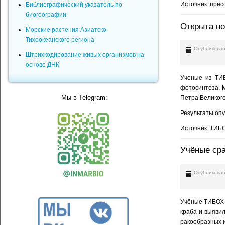
Источник: пре
Библиографический указатель по
биогеографии
Открыта но
Морские растения Азиатско-
Тихоокеанского региона
Опубликован
Штрихкодирование живых организмов на
основе ДНК
Ученые из ТИ
фотосинтеза. 
Мы в Telegram:
Петра Великого
Результаты оп
Источник: ТИБ
Учёные сра
Опубликован
Учёные ТИБОХ 
краба и выяви
ракообразных и