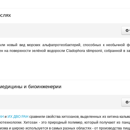
ослях
и новый вид морских альфапротеобактерий, способных к необычной ф
ен на поверхности зелёной водоросли Cladophora stimpsonii, собранной в з
я медицины и биоинженерии
АН
и
ИХ ДВО РАН
сравнили свойства хитозанов, выделенных из хитина кальм
отехнологии. Хитозан - это природный полимер, который получают из пан
изма и широко используется в самых разных областях - от производства пи