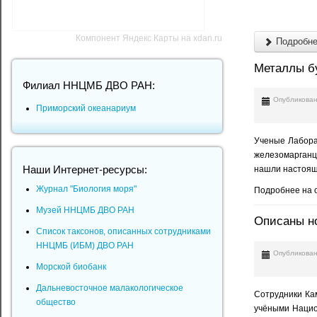
Компонент Яндекс Карты на xdan.ru
Подробнее
Металлы бу
Филиал ННЦМБ ДВО РАН:
Опубликован
Приморский океанариум
Ученые Лаборат
железомарганце
нашли настоящу
Наши Интернет-ресурсы:
Журнал "Биология моря"
Подробнее на 
Музей ННЦМБ ДВО РАН
Описаны но
Список таксонов, описанных сотрудниками
ННЦМБ (ИБМ) ДВО РАН
Опубликован
Морской биобанк
Дальневосточное малакологическое
Сотрудники Ка
общество
учёными Нацио