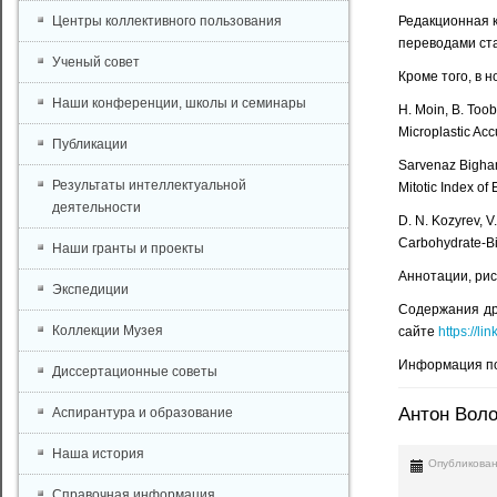
Центры коллективного пользования
Редакционная ко
переводами ста
Ученый совет
Кроме того, в 
Наши конференции, школы и семинары
H. Moin, B. Toob
Microplastic Ac
Публикации
Sarvenaz Bigham
Результаты интеллектуальной
Mitotic Index o
деятельности
D. N. Kozyrev, V
Carbohydrate-Bi
Наши гранты и проекты
Аннотации, рис
Экспедиции
Содержания дру
Коллекции Музея
сайте
https://l
Информация по
Диссертационные советы
Антон Воло
Аспирантура и образование
Наша история
Опубликован
Справочная информация