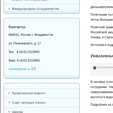
Дальневосточн
Международное сотрудничество
Почётными гос
Антон Волошко,
Контакты:
Почётной грам
Российской ак
690041, Россия, г. Владивосток
Агеева, и Серг
ул. Пальчевского, д. 17
Источник и под
Тел.: 8 (423) 2310905
Инвазивны
Факс: 8 (423) 2310900
Опубликован
nscmb@mail.ru
В октябре этог
сотрудника Н
североамерика
Профсоюзный комитет
института водн
Совет молодых ученых
Подробнее на с
Закупки