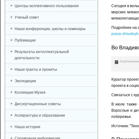
Центры коллективного пользования
Сегодня в воль
морских млеко
Ученый совет
млекопитающих
Подробнее на 
Наши конференции, школы и семинары
prava-zhivotnyh
Публикации
Во Владив
Результаты интеллектуальной
деятельности
Опубликован
Наши гранты и проекты
Куратор проект
Экспедиции
проекта в соци
Коллекции Музея
Связаться с ку
Диссертационные советы
В июле также 
Взрослые и де
Аспирантура и образование
побережье.
Источник: "Тих
Наша история
Справочная информация