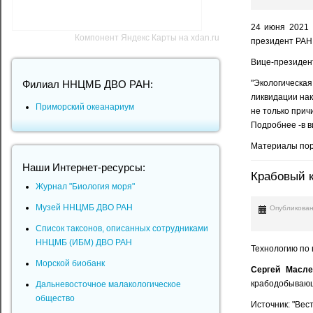
24 июня 2021 
Компонент Яндекс Карты на xdan.ru
президент РАН 
Вице-президен
"Экологическа
Филиал ННЦМБ ДВО РАН:
ликвидации нак
Приморский океанариум
не только прич
Подробнее -в 
Материалы пор
Наши Интернет-ресурсы:
Крабовый к
Журнал "Биология моря"
Музей ННЦМБ ДВО РАН
Опубликован
Список таксонов, описанных сотрудниками
ННЦМБ (ИБМ) ДВО РАН
Технологию по 
Морской биобанк
Сергей Масле
крабодобывающи
Дальневосточное малакологическое
общество
Источник: "Вес