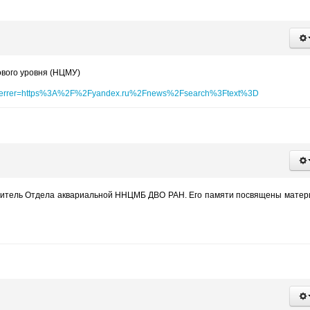
ового уровня (НЦМУ)
referrer=https%3A%2F%2Fyandex.ru%2Fnews%2Fsearch%3Ftext%3D
одитель Отдела аквариальной ННЦМБ ДВО РАН. Его памяти посвящены мате