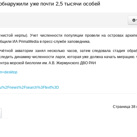
обнаружили уже почти 2,5 тысячи особей
нистой нерпы). Учет численности популяции провели на островах архип
общили ИА PrimaMedia в пресс-службе заповедника.
ётной акватории занял несколько часов, затем следовала стадия обра
следить динамику численности ларги, которая уже должна начать миграцию.
нтра морской биологии им. А.В. Жирмунского ДВО РАН
um=desktop
.ru%2Fnews%2Fsearch%3Ftext%3D
Страница 38 