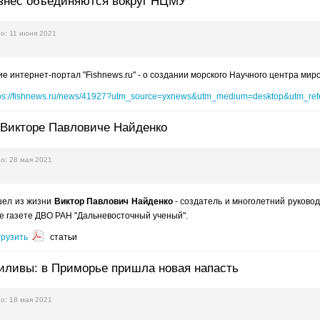
изнес объединяются вокруг НЦМУ
о: 11 июня 2021
е интернет-портал "Fishnews.ru" - о создании морского Научного центра мир
tps://fishnews.ru/news/41927?utm_source=yxnews&utm_medium=desktop&utm_
 Викторе Павловиче Найденко
о: 28 мая 2021
ушел из жизни
Виктор Павлович Найденко
- создатель и многолетний руков
е газете ДВО РАН "Дальневосточный ученый".
грузить
статьи
иливы: в Приморье пришла новая напасть
о: 18 мая 2021