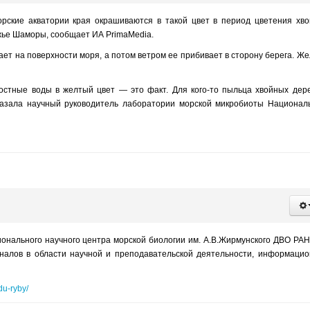
ские акватории края окрашиваются в такой цвет в период цветения хв
ежье Шаморы, сообщает ИА PrimaMedia.
ает на поверхности моря, а потом ветром ее прибивает в сторону берега. Ж
остные воды в желтый цвет — это факт. Для кого-то пыльца хвойных дер
сказала научный руководитель лаборатории морской микробиоты Национал
онального научного центра морской биологии им. А.В.Жирмунского ДВО РАН
оналов в области научной и преподавательской деятельности, информаци
du-ryby/