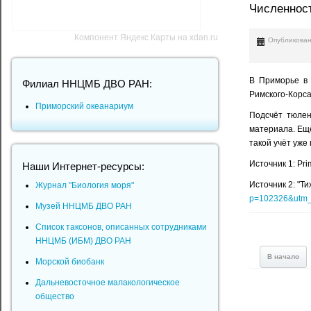
Численност
Компонент Яндекс Карты на xdan.ru
Опубликован
В Приморье в 
Филиал ННЦМБ ДВО РАН:
Римского-Корса
Приморский океанариум
Подсчёт тюлен
материала. Ещё
такой учёт уже
Источник 1: Pr
Наши Интернет-ресурсы:
Источник 2: "Ти
Журнал "Биология моря"
p=102326&utm_
Музей ННЦМБ ДВО РАН
Список таксонов, описанных сотрудниками
ННЦМБ (ИБМ) ДВО РАН
В начало
Морской биобанк
Дальневосточное малакологическое
общество