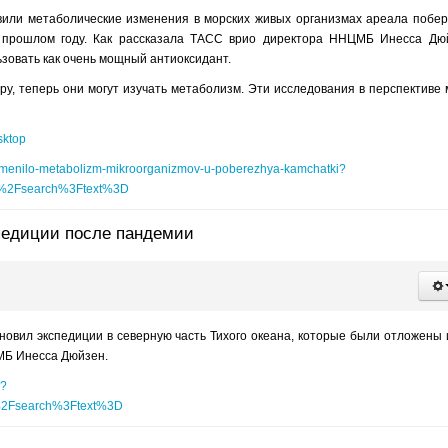
вили метаболические изменения в морских живых организмах ареала побе
в прошлом году. Как рассказала ТАСС врио директора ННЦМБ Инесса Дю
зовать как очень мощный антиоксидант.
у, теперь они могут изучать метаболизм. Эти исследования в перспективе 
sktop
-izmenilo-metabolizm-mikroorganizmov-u-poberezhya-kamchatki?
s%2Fsearch%3Ftext%3D
педиции после пандемии
вил экспедиции в северную часть Тихого океана, которые были отложены 
МБ Инесса Дюйзен.
7?
%2Fsearch%3Ftext%3D