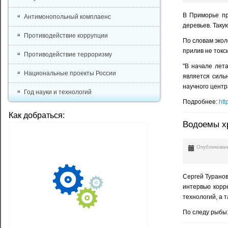
В Приморье пр
Антимонопольный комплаенс
деревьев. Таку
Противодействие коррупции
По словам экол
прилив не токс
Противодействие терроризму
"В начале лет
Национальные проекты России
является силь
научного центр
Год науки и технологий
Подробнее:
htt
Как добраться:
Водоемы х
Опубликован
Сергей Турано
интервью корр
технологий, а 
По следу рыбы