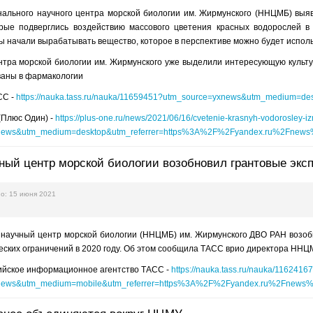
ального научного центра морской биологии им. Жирмунского (ННЦМБ) выя
орые подверглись воздействию массового цветения красных водорослей 
 начали вырабатывать вещество, которое в перспективе можно будет исполь
тра морской биологии им. Жирмунского уже выделили интересующую культур
ваны в фармакологии
СС -
https://nauka.tass.ru/nauka/11659451?utm_source=yxnews&utm_medium=de
 (Плюс Один) -
https://plus-one.ru/news/2021/06/16/cvetenie-krasnyh-vodorosley
news&utm_medium=desktop&utm_referrer=https%3A%2F%2Fyandex.ru%2Fnew
ый центр морской биологии возобновил грантовые экс
о: 15 июня 2021
научный центр морской биологии (ННЦМБ) им. Жирмунского ДВО РАН возобно
ских ограничений в 2020 году. Об этом сообщила ТАСС врио директора ННЦ
сийское информационное агентство ТАСС -
https://nauka.tass.ru/nauka/1162416
news&utm_medium=mobile&utm_referrer=https%3A%2F%2Fyandex.ru%2Fnews