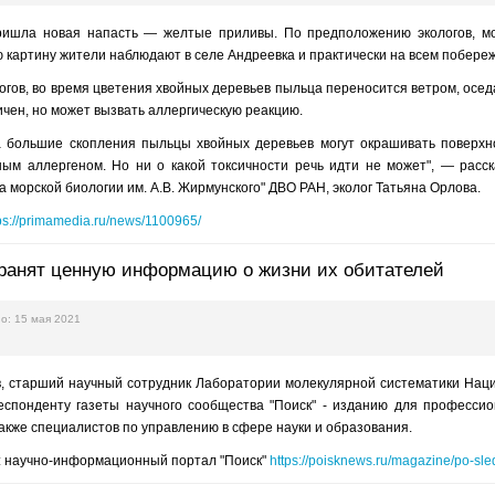
ишла новая напасть — желтые приливы. По предположению экологов, мор
ю картину жители наблюдают в селе Андреевка и практически на всем побер
огов, во время цветения хвойных деревьев пыльца переносится ветром, осед
ичен, но может вызвать аллергическую реакцию.
а большие скопления пыльцы хвойных деревьев могут окрашивать поверхн
ным аллергеном. Но ни о какой токсичности речь идти не может", — рас
а морской биологии им. А.В. Жирмунского" ДВО РАН, эколог Татьяна Орлова.
ps://primamedia.ru/news/1100965/
ранят ценную информацию о жизни их обитателей
о: 15 мая 2021
в, старший научный сотрудник Лаборатории молекулярной систематики Наци
еспонденту газеты научного сообщества "Поиск" - изданию для професси
также специалистов по управлению в сфере науки и образования.
: научно-информационный портал "Поиск"
https://poisknews.ru/magazine/po-sle