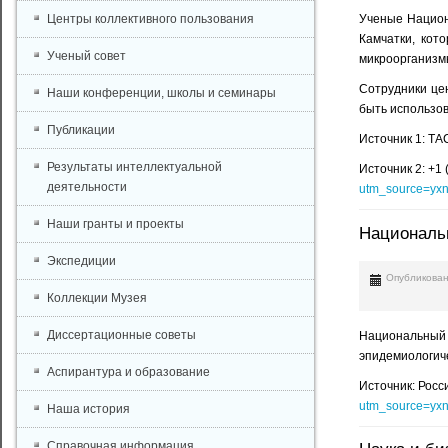
Центры коллективного пользования
Ученые Национ
Камчатки, кот
Ученый совет
микроорганизмы
Сотрудники цен
Наши конференции, школы и семинары
быть использо
Публикации
Источник 1: ТА
Результаты интеллектуальной
Источник 2: +1
деятельности
utm_source=yx
Наши гранты и проекты
Национальн
Экспедиции
Опубликован
Коллекции Музея
Диссертационные советы
Национальный 
эпидемиологиче
Аспирантура и образование
Источник: Рос
utm_source=yx
Наша история
Справочная информация