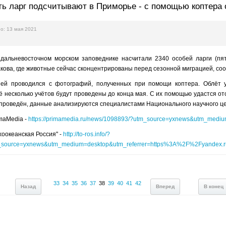
ь ларг подсчитывают в Приморье - с помощью коптера 
о: 13 мая 2021
дальневосточном морском заповеднике насчитали 2340 особей ларги (пят
кова, где животные сейчас сконцентрированы перед сезонной миграцией, со
ей проводился с фотографий, полученных при помощи коптера. Облёт уч
 несколько учётов будут проведены до конца мая. С их помощью удастся от
 проведён, данные анализируются специалистами Национального научного це
imaMedia -
https://primamedia.ru/news/1098893/?utm_source=yxnews&utm_medi
хоокеанская Россия" -
http://to-ros.info/?
source=yxnews&utm_medium=desktop&utm_referrer=https%3A%2F%2Fyandex
33
34
35
36
37
38
39
40
41
42
Назад
Вперед
В конец