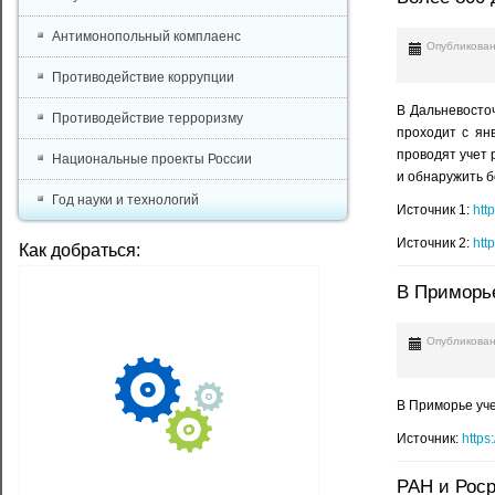
Антимонопольный комплаенс
Опубликован
Противодействие коррупции
В Дальневосто
Противодействие терроризму
проходит с ян
проводят учет 
Национальные проекты России
и обнаружить б
Год науки и технологий
Источник 1:
htt
Источник 2:
htt
Как добраться:
В Приморье
Опубликован
В Приморье уче
Источник:
https
РАН и Рос