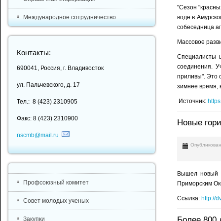
"Сезон "красны
воде в Амурско
Международное сотрудничество
собеседница аг
Массовое разви
Контакты:
Специалисты ц
соединения. У
690041, Россия, г. Владивосток
приливы". Это 
ул. Пальчевского, д. 17
зимнее время, 
Источник:
https
Тел.: 8 (423) 2310905
Факс: 8 (423) 2310900
Новые гори
nscmb@mail.ru
Опубликован
Вышел новый н
Профсоюзный комитет
Приморским Ок
Ссылка:
http://
Совет молодых ученых
Более 800 
Закупки